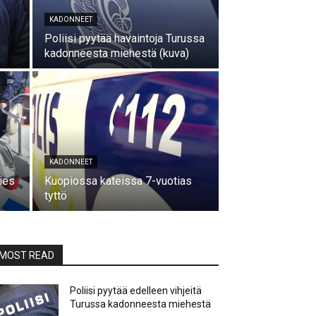
KADONNEET
Poliisi pyytää havaintoja Turussa
kadonneesta miehestä (kuva)
KADONNEET
ies
Kuopiossa kateissa 7-vuotias
tyttö
MOST READ
Poliisi pyytää edelleen vihjeitä
Turussa kadonneesta miehestä