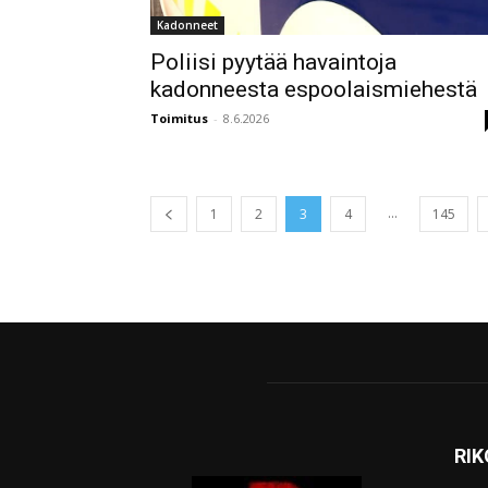
Kadonneet
Poliisi pyytää havaintoja
kadonneesta espoolaismiehestä
Toimitus
-
8.6.2026
...
1
2
3
4
145
RI