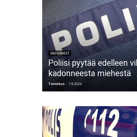
KADONNEET
Poliisi pyytää edelleen v
kadonneesta miehestä
Toimitus
-
7.8.2026