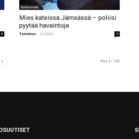
Kadonneet
Mies kateissa Jämsässä – poliisi
pyytää havaintoja
Toimitus
-
5.6.2026
0
0
Sivu 3 / 145
KOSUUTISET
S