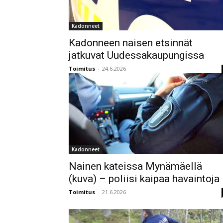
Kadonneet
Kadonneen naisen etsinnät
jatkuvat Uudessakaupungissa
Toimitus
-
24.6.2026
Kadonneet
Nainen kateissa Mynämäellä
(kuva) – poliisi kaipaa havaintoja
Toimitus
-
21.6.2026