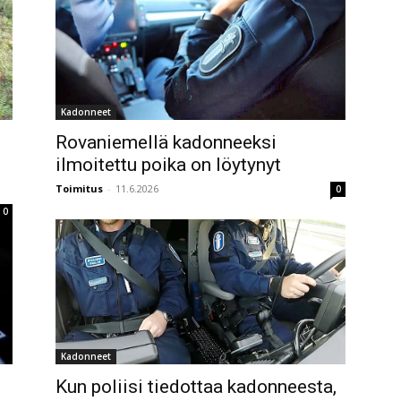
Kadonneet
Rovaniemellä kadonneeksi
ilmoitettu poika on löytynyt
Toimitus
-
11.6.2026
0
0
Kadonneet
Kun poliisi tiedottaa kadonneesta,