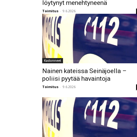
löytynyt menehtyneenä
Toimitus
-
9.6.2026
Kadonneet
Nainen kateissa Seinäjoella –
poliisi pyytää havaintoja
Toimitus
-
9.6.2026