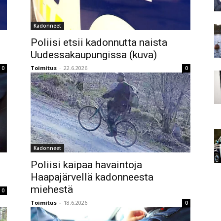
Kadonneet
Poliisi etsii kadonnutta naista
Uudessakaupungissa (kuva)
Toimitus
-
22.6.2026
0
0
Kadonneet
Poliisi kaipaa havaintoja
Haapajärvellä kadonneesta
miehestä
0
Toimitus
-
18.6.2026
0