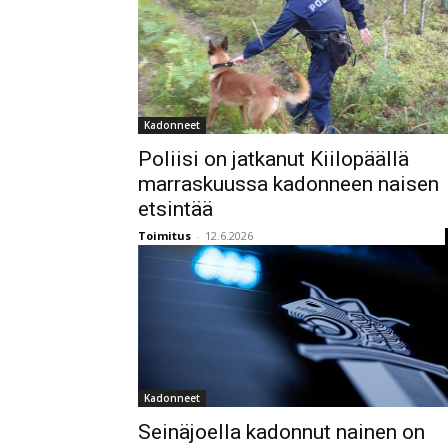
Kadonneet
Poliisi on jatkanut Kiilopäällä
marraskuussa kadonneen naisen
etsintää
Toimitus
-
12.6.2026
Kadonneet
Seinäjoella kadonnut nainen on