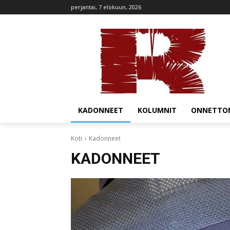
perjantai, 7 elokuun, 2026
KADONNEET
KOLUMNIT
ONNETTO
Koti
Kadonneet
KADONNEET