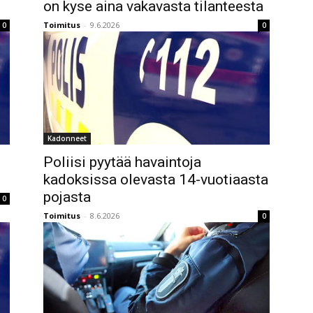
on kyse aina vakavasta tilanteesta
Toimitus
-
9.6.2026
0
0
Kadonneet
Poliisi pyytää havaintoja
kadoksissa olevasta 14-vuotiaasta
pojasta
0
Toimitus
-
8.6.2026
0