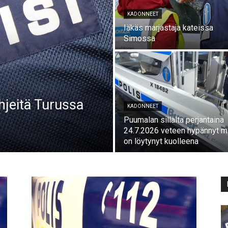
KADONNEET
Iäkäs marjastaja kateissa
Simossa
ihjeitä Turussa
KADONNEET
Puumalan sillalta perjantaina
24.7.2026 veteen hypännyt m
on löytynyt kuolleena