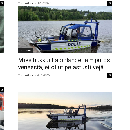
Toimitus
-
12.7.2026
0
0
Kotimaa
Mies hukkui Lapinlahdella – putosi
veneestä, ei ollut pelastusliivejä
Toimitus
-
4.7.2026
0
0