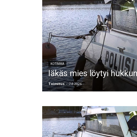
KOTIMAA
Iäkäs mies löytyi hukkun
Toimitus
-
7.8.2026