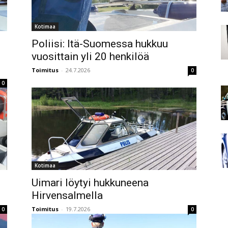
Kotimaa
Poliisi: Itä-Suomessa hukkuu
vuosittain yli 20 henkilöä
Toimitus
-
24.7.2026
0
0
Kotimaa
Uimari löytyi hukkuneena
Hirvensalmella
Toimitus
-
19.7.2026
0
0