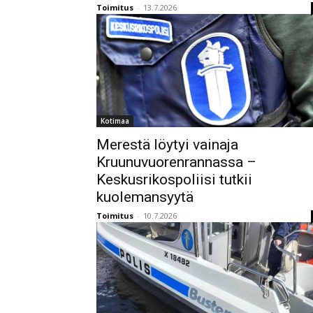
Toimitus
-
13.7.2026
Kotimaa
Merestä löytyi vainaja
Kruunuvuorenrannassa –
Keskusrikospoliisi tutkii
kuolemansyytä
Toimitus
-
10.7.2026