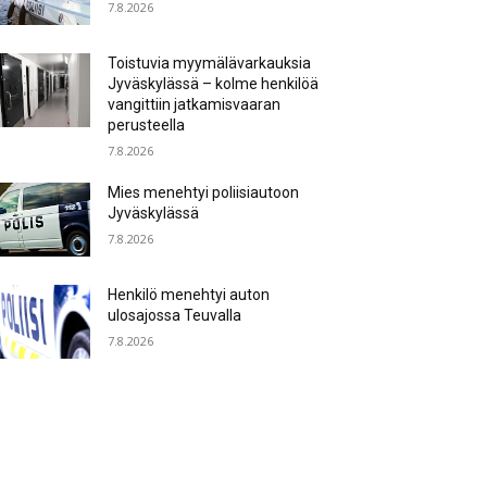
7.8.2026
Toistuvia myymälävarkauksia
Jyväskylässä – kolme henkilöä
vangittiin jatkamisvaaran
perusteella
7.8.2026
Mies menehtyi poliisiautoon
Jyväskylässä
7.8.2026
Henkilö menehtyi auton
ulosajossa Teuvalla
7.8.2026