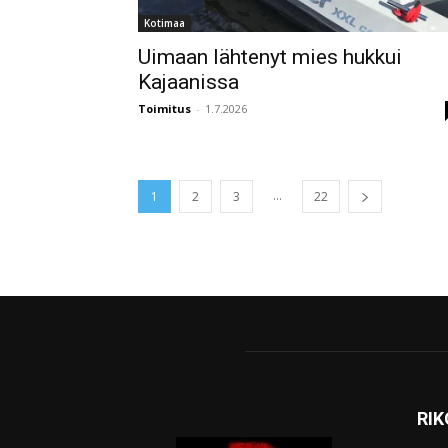
Kotimaa
Uimaan lähtenyt mies hukkui
Kajaanissa
Toimitus
-
1.7.2026
...
1
2
3
22
RI