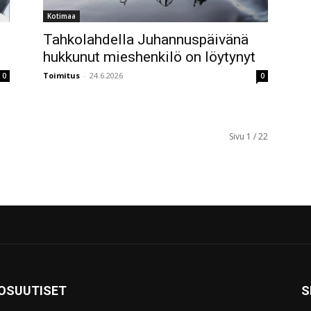
Kotimaa
Tahkolahdella Juhannuspäivänä
hukkunut mieshenkilö on löytynyt
Toimitus
-
24.6.2026
0
0
Sivu 1 / 22
KOSUUTISET
S