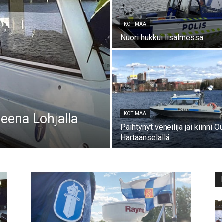
KOTIMAA
Nuori hukkui Iisalmessa
eena Lohjalla
KOTIMAA
Päihtynyt veneilijä jäi kiinni O
Hartaanselällä