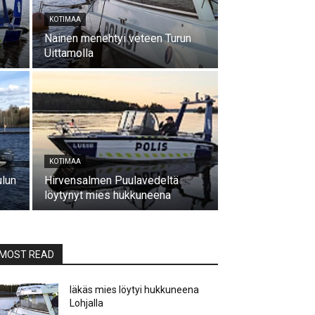
KOTIMAA
Nainen menehtyi veteen Turun
Uittamolla
KOTIMAA
ulun
Hirvensalmen Puulavedeltä
löytynyt mies hukkuneena
MOST READ
Iäkäs mies löytyi hukkuneena
Lohjalla