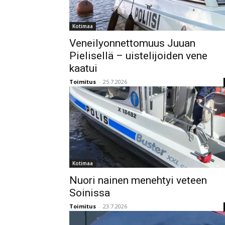
Kotimaa
Veneilyonnettomuus Juuan
Pielisellä – uistelijoiden vene
kaatui
Toimitus
-
25.7.2026
Kotimaa
Nuori nainen menehtyi veteen
Soinissa
Toimitus
-
23.7.2026