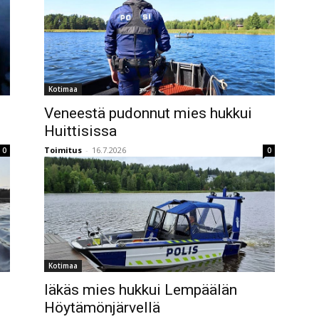
Kotimaa
Veneestä pudonnut mies hukkui
Huittisissa
Toimitus
-
16.7.2026
0
0
Kotimaa
Iäkäs mies hukkui Lempäälän
Höytämönjärvellä