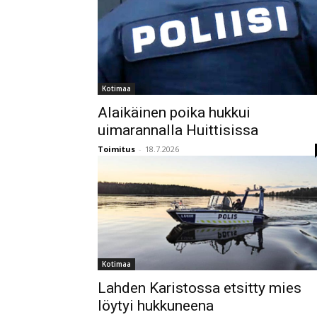
Kotimaa
Alaikäinen poika hukkui
uimarannalla Huittisissa
Toimitus
-
18.7.2026
Kotimaa
Lahden Karistossa etsitty mies
löytyi hukkuneena