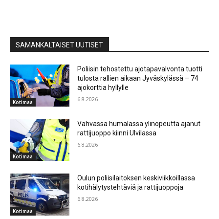
SAMANKALTAISET UUTISET
Poliisin tehostettu ajotapavalvonta tuotti
tulosta rallien aikaan Jyväskylässä – 74
ajokorttia hyllylle
6.8.2026
Kotimaa
Vahvassa humalassa ylinopeutta ajanut
rattijuoppo kiinni Ulvilassa
6.8.2026
Kotimaa
Oulun poliisilaitoksen keskiviikkoillassa
kotihälytystehtäviä ja rattijuoppoja
6.8.2026
Kotimaa