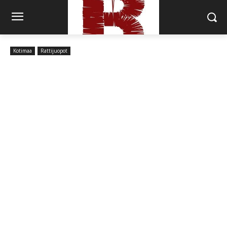
Kotimaa
Rattijuopot