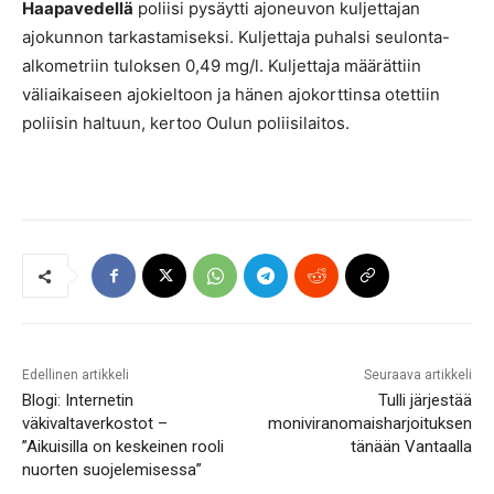
Haapavedellä
poliisi pysäytti ajoneuvon kuljettajan
ajokunnon tarkastamiseksi. Kuljettaja puhalsi seulonta-
alkometriin tuloksen 0,49 mg/l. Kuljettaja määrättiin
väliaikaiseen ajokieltoon ja hänen ajokorttinsa otettiin
poliisin haltuun, kertoo Oulun poliisilaitos.
Edellinen artikkeli
Seuraava artikkeli
Blogi: Internetin
Tulli järjestää
väkivaltaverkostot –
moniviranomaisharjoituksen
”Aikuisilla on keskeinen rooli
tänään Vantaalla
nuorten suojelemisessa”