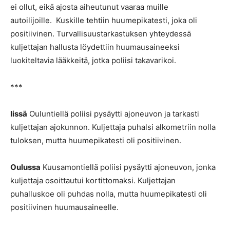
ei ollut, eikä ajosta aiheutunut vaaraa muille
autoilijoille. Kuskille tehtiin huumepikatesti, joka oli
positiivinen. Turvallisuustarkastuksen yhteydessä
kuljettajan hallusta löydettiin huumausaineeksi
luokiteltavia lääkkeitä, jotka poliisi takavarikoi.
***
Iissä
Ouluntiellä poliisi pysäytti ajoneuvon ja tarkasti
kuljettajan ajokunnon. Kuljettaja puhalsi alkometriin nolla
tuloksen, mutta huumepikatesti oli positiivinen.
Oulussa
Kuusamontiellä poliisi pysäytti ajoneuvon, jonka
kuljettaja osoittautui kortittomaksi. Kuljettajan
puhalluskoe oli puhdas nolla, mutta huumepikatesti oli
positiivinen huumausaineelle.