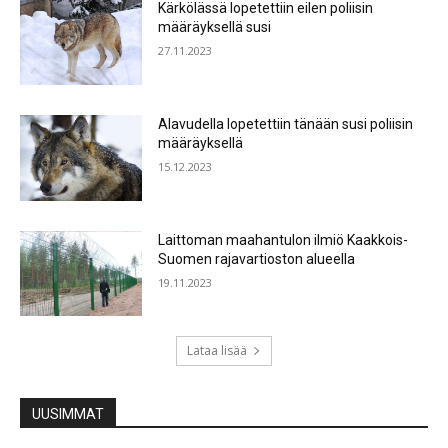
Kärkölässä lopetettiin eilen poliisin
määräyksellä susi
27.11.2023
Alavudella lopetettiin tänään susi poliisin
määräyksellä
15.12.2023
Laittoman maahantulon ilmiö Kaakkois-
Suomen rajavartioston alueella
19.11.2023
Lataa lisää
UUSIMMAT