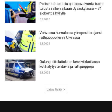
Poliisin tehostettu ajotapavalvonta tuotti
tulosta rallien aikaan Jyväskylässä – 74
ajokorttia hyllylle
6.8.2026
Vahvassa humalassa ylinopeutta ajanut
rattijuoppo kiinni Ulvilassa
6.8.2026
Oulun poliisilaitoksen keskiviikkoillassa
kotihälytystehtäviä ja rattijuoppoja
6.8.2026
Lataa lisää