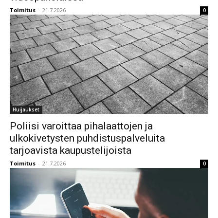
Toimitus
-
21.7.2026
0
Huijaukset
Poliisi varoittaa pihalaattojen ja
ulkokivetysten puhdistuspalveluita
tarjoavista kaupustelijoista
Toimitus
-
21.7.2026
0