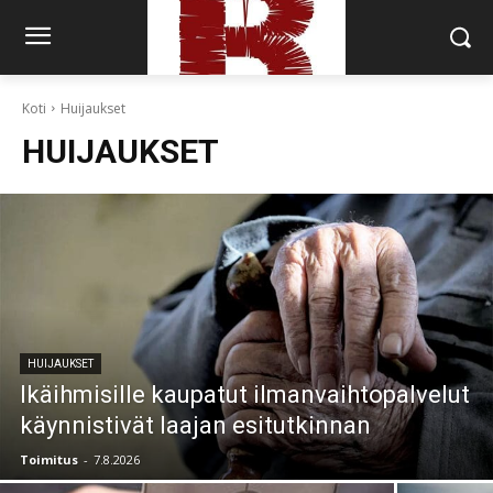
Koti
Huijaukset
HUIJAUKSET
HUIJAUKSET
Ikäihmisille kaupatut ilmanvaihtopalvelut
käynnistivät laajan esitutkinnan
Toimitus
-
7.8.2026