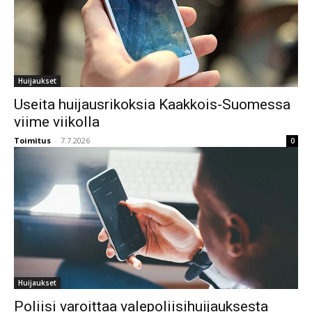
Huijaukset
Useita huijausrikoksia Kaakkois-Suomessa
viime viikolla
Toimitus
-
7.7.2026
0
Huijaukset
Poliisi varoittaa valepoliisihuijauksesta