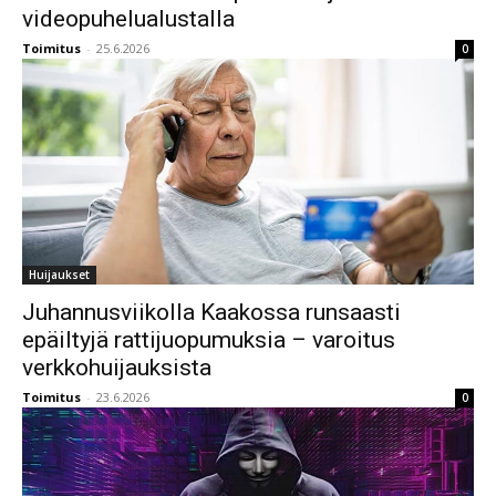
videopuhelualustalla
Toimitus
-
25.6.2026
0
Huijaukset
Juhannusviikolla Kaakossa runsaasti
epäiltyjä rattijuopumuksia – varoitus
verkkohuijauksista
Toimitus
-
23.6.2026
0