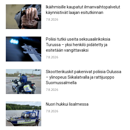
Ikäihmisille kaupatut ilmanvaihtopalvelut
käynnistivät laajan esitutkinnan
7.8.2026
Poliisi tutkii useita seksuaalirikoksia
Turussa – yksi henkilö pidätetty ja
esitetään vangittavaksi
7.8.2026
Skootterikuskit pakenivat poliisia Oulussa
– ylinopeus Siikalatvalla ja rattijuoppo
Suomussalmella
7.8.2026
Nuori hukkui Iisalmessa
7.8.2026