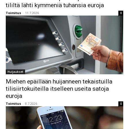
tililtä lähti kymmeniä tuhansia euroja
Toimitus
-
11.7.2026
0
Huijaukset
Miehen epäillään huijanneen tekaistuilla
tilisiirtokuiteilla itselleen useita satoja
euroja
Toimitus
-
8.7.2026
0