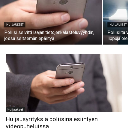
HUIJAUKSET
HUIJAUKSET
Poliisi selvitti laajan tietojenkalasteluvyyhdin,
Poliisilta
jossa seitsemän epäiltyä
lippuja ol
Huijaukset
Huijausyrityksiä poliisina esiintyen
videopuheluissa