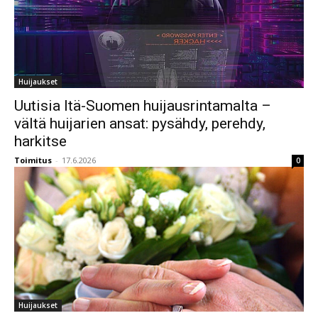
Huijaukset
Uutisia Itä-Suomen huijausrintamalta –
vältä huijarien ansat: pysähdy, perehdy,
harkitse
Toimitus
-
17.6.2026
0
Huijaukset