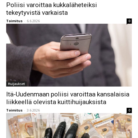
Poliisi varoittaa kukkaläheteiksi
tekeytyvistä varkaista
Toimitus
-
6.6.2026
0
Huijaukset
Itä-Uudenmaan poliisi varoittaa kansalaisia
liikkeellä olevista kuittihuijauksista
Toimitus
-
3.6.2026
0