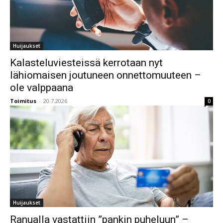
Huijaukset
Kalasteluviesteissä kerrotaan nyt
lähiomaisen joutuneen onnettomuuteen –
ole valppaana
Toimitus
-
20.7.2026
0
Huijaukset
Ranualla vastattiin ”pankin puheluun” –