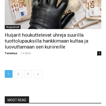
Huijaukset
Huijarit houkuttelevat uhreja suurilla
tuottolupauksilla hankkimaan kultaa ja
luovuttamaan sen kuriireille
Toimitus
-
1.6.2026
0
1
2
3
MOST READ