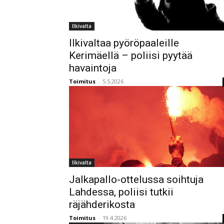
Ilkivalta
Ilkivaltaa pyöröpaaleille
Kerimäellä – poliisi pyytää
havaintoja
Toimitus
-
5.5.2026
Ilkivalta
Jalkapallo-ottelussa soihtuja
Lahdessa, poliisi tutkii
räjähderikosta
Toimitus
-
19.4.2026