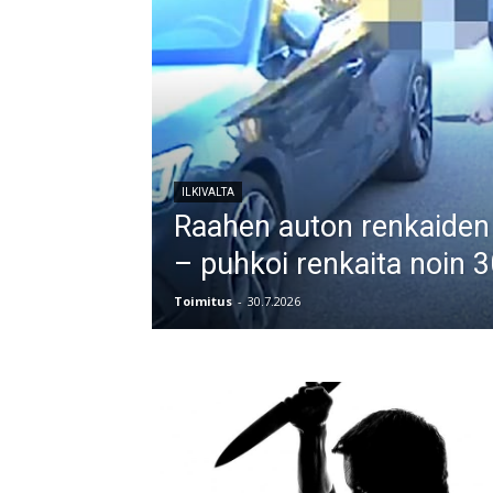
ILKIVALTA
Raahen auton renkaiden 
– puhkoi renkaita noin 
Toimitus
-
30.7.2026