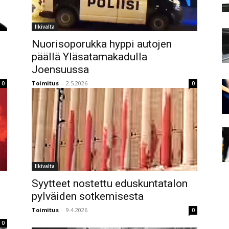
Ilkivalta
Nuorisoporukka hyppi autojen
päällä Yläsatamakadulla
Joensuussa
Toimitus
-
2.5.2026
0
0
Ilkivalta
Syytteet nostettu eduskuntatalon
pylväiden sotkemisesta
Toimitus
-
9.4.2026
0
0