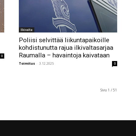
Ilkivalta
Poliisi selvittää liikuntapaikoille
kohdistunutta rajua ilkivaltasarjaa
Raumalla – havaintoja kaivataan
0
Toimitus
-
3.12.2025
0
Sivu 1 / 51