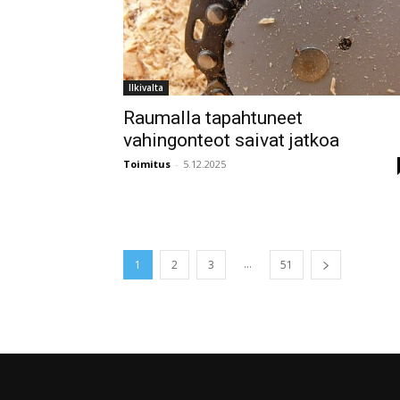
Ilkivalta
Raumalla tapahtuneet
vahingonteot saivat jatkoa
Toimitus
-
5.12.2025
...
1
2
3
51