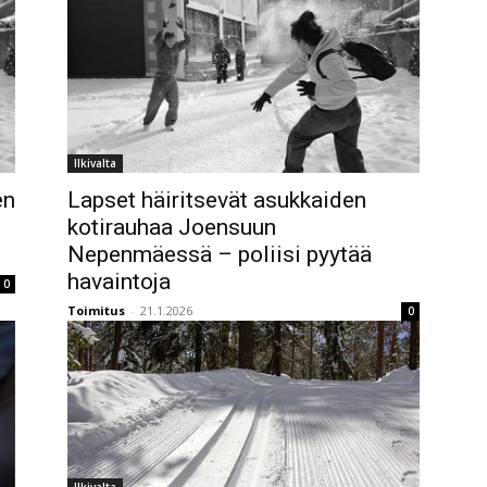
Ilkivalta
en
Lapset häiritsevät asukkaiden
kotirauhaa Joensuun
Nepenmäessä – poliisi pyytää
havaintoja
0
Toimitus
-
21.1.2026
0