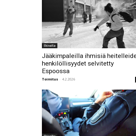
Ilkivalta
Jääkimpaleilla ihmisiä heitelleid
henkilöllisyydet selvitetty
Espoossa
Toimitus
-
4.2.2026