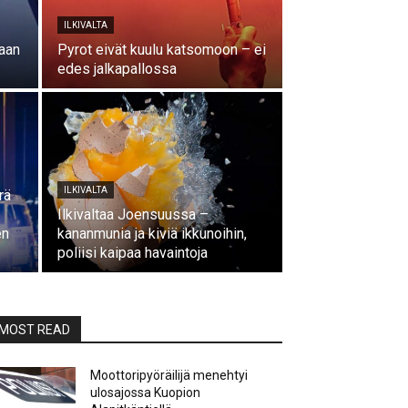
ILKIVALTA
aan
Pyrot eivät kuulu katsomoon – ei
edes jalkapallossa
ILKIVALTA
rä
Ilkivaltaa Joensuussa –
en
kananmunia ja kiviä ikkunoihin,
poliisi kaipaa havaintoja
MOST READ
Moottoripyöräilijä menehtyi
ulosajossa Kuopion