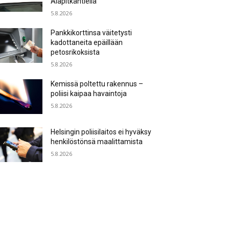
Alapitkäntiellä
5.8.2026
Pankkikorttinsa väitetysti
kadottaneita epäillään
petosrikoksista
5.8.2026
Kemissä poltettu rakennus –
poliisi kaipaa havaintoja
5.8.2026
Helsingin poliisilaitos ei hyväksy
henkilöstönsä maalittamista
5.8.2026