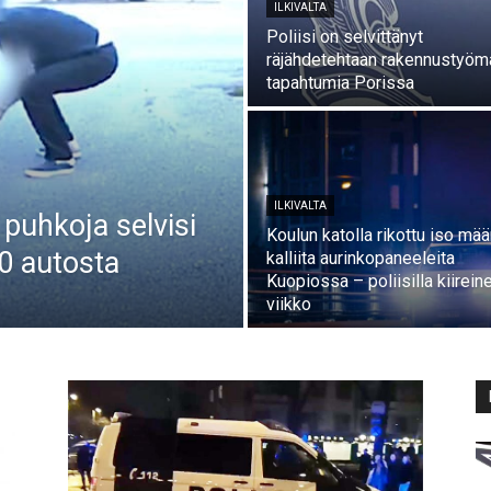
ILKIVALTA
Poliisi on selvittänyt
räjähdetehtaan rakennustyöm
tapahtumia Porissa
ILKIVALTA
puhkoja selvisi
Koulun katolla rikottu iso mää
30 autosta
kalliita aurinkopaneeleita
Kuopiossa – poliisilla kiirein
viikko