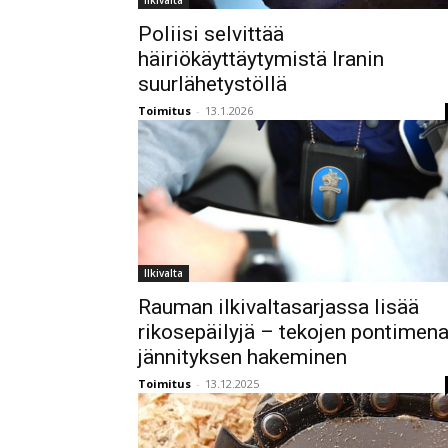
Ilkivalta
Poliisi selvittää
häiriökäyttäytymistä Iranin
suurlähetystöllä
Toimitus
-
13.1.2026
Ilkivalta
Rauman ilkivaltasarjassa lisää
rikosepäilyjä – tekojen pontimen
jännityksen hakeminen
Toimitus
-
13.12.2025