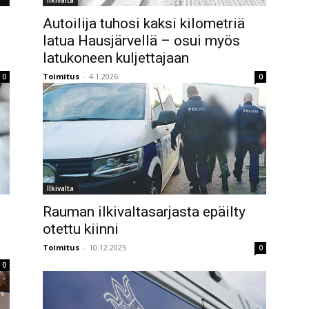
Ilkivalta
Autoilija tuhosi kaksi kilometriä
latua Hausjärvellä – osui myös
latukoneen kuljettajaan
Toimitus
-
4.1.2026
0
0
Ilkivalta
Rauman ilkivaltasarjasta epäilty
a
otettu kiinni
Toimitus
-
10.12.2025
0
0