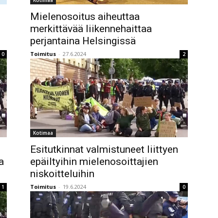
Kotimaa
Mielenosoitus aiheuttaa
merkittävää liikennehaittaa
perjantaina Helsingissä
Toimitus
-
27.6.2024
0
2
Kotimaa
Esitutkinnat valmistuneet liittyen
a
epäiltyihin mielenosoittajien
niskoitteluihin
Toimitus
-
19.6.2024
1
0