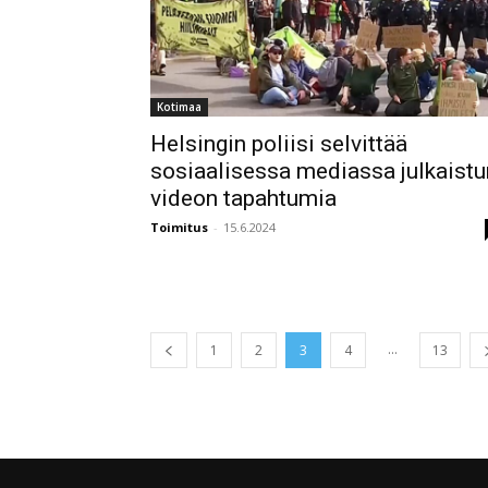
Kotimaa
Helsingin poliisi selvittää
sosiaalisessa mediassa julkaistu
videon tapahtumia
Toimitus
-
15.6.2024
...
1
2
3
4
13