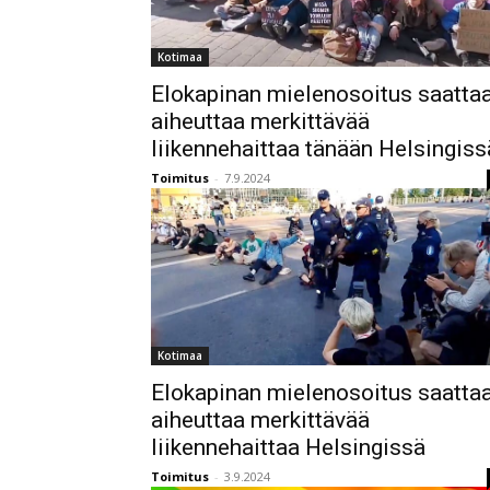
Kotimaa
Elokapinan mielenosoitus saatta
aiheuttaa merkittävää
liikennehaittaa tänään Helsingiss
Toimitus
-
7.9.2024
Kotimaa
Elokapinan mielenosoitus saatta
aiheuttaa merkittävää
liikennehaittaa Helsingissä
Toimitus
-
3.9.2024