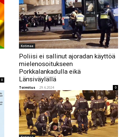
Kotimaa
Poliisi ei sallinut ajoradan käyttöä
mielenosoitukseen
Porkkalankadulla eikä
Länsiväylällä
0
Toimitus
-
29.6.2024
0