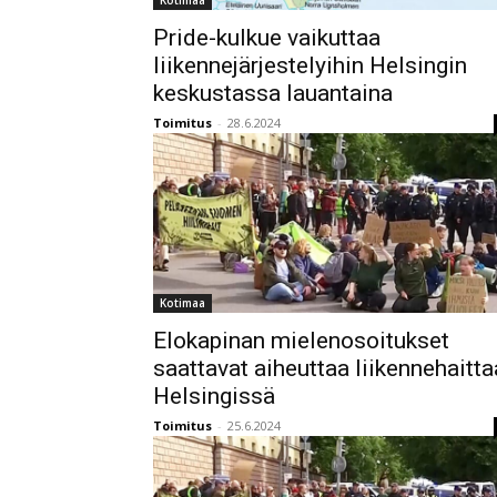
Kotimaa
Pride-kulkue vaikuttaa
liikennejärjestelyihin Helsingin
keskustassa lauantaina
Toimitus
-
28.6.2024
Kotimaa
Elokapinan mielenosoitukset
saattavat aiheuttaa liikennehaitta
Helsingissä
Toimitus
-
25.6.2024