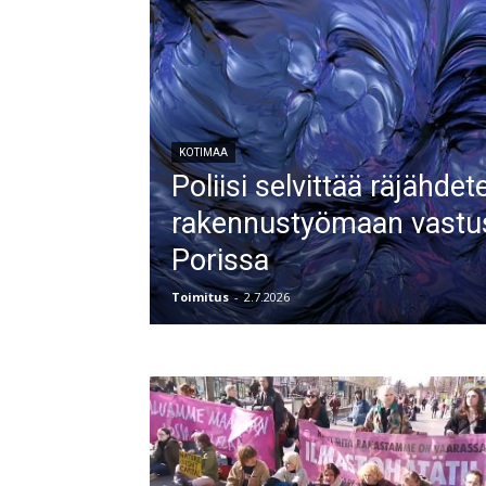
KOTIMAA
Poliisi selvittää räjähde
rakennustyömaan vastus
Porissa
Toimitus
-
2.7.2026