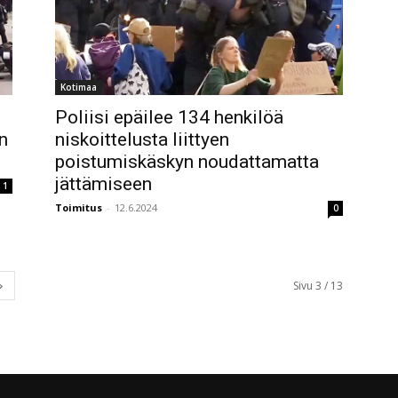
Kotimaa
Poliisi epäilee 134 henkilöä
n
niskoittelusta liittyen
poistumiskäskyn noudattamatta
jättämiseen
1
Toimitus
-
12.6.2024
0
Sivu 3 / 13