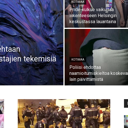
KOTIMAA
Pride-kulkue vaikuttaa
liikenteeseen Helsingin
keskustassa lauantaina
tehtaan
tajien tekemisiä
KOTIMAA
Poliisi ehdottaa
naamioitumiskieltoa koskeva
lain päivittämistä