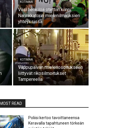
KOTIMAA
Viisi henkilöä otettiin kiinni
Narinkkatorin mielenilmauksien
yhteyksissä
KOTIMAA
Vappupäivän mielenosoitukseen
n
liittyvät rikosilmoitukset
Tampereella
MOST READ
Poliisi kertoo tavoittaneensa
Keravalla tapahtuneen törkeän