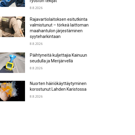
ryöstön tekijät
8.8.2026
Rajavartiolaitoksen esitutkinta
valmistunut – törkeä laittoman
maahantulon järjestäminen
syyteharkintaan
8.8.2026
Päihtyneitä kuljettajia Kainuun
seudulla ja Merijärvellä
8.8.2026
Nuorten häiriökäyttäytyminen
korostunut Lahden Karistossa
8.8.2026