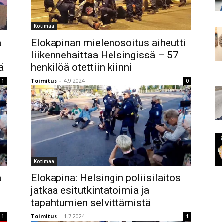
Kotimaa
a
Elokapinan mielenosoitus aiheutti
liikennehaittaa Helsingissä – 57
ä
henkilöä otettiin kiinni
Toimitus
-
4.9.2024
1
0
Kotimaa
a
Elokapina: Helsingin poliisilaitos
jatkaa esitutkintatoimia ja
tapahtumien selvittämistä
Toimitus
-
1.7.2024
1
1