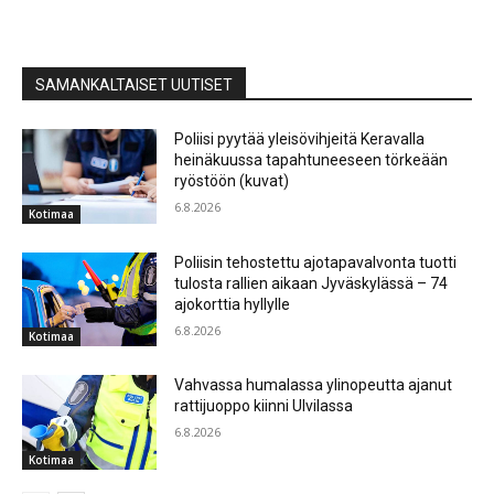
SAMANKALTAISET UUTISET
Poliisi pyytää yleisövihjeitä Keravalla
heinäkuussa tapahtuneeseen törkeään
ryöstöön (kuvat)
6.8.2026
Kotimaa
Poliisin tehostettu ajotapavalvonta tuotti
tulosta rallien aikaan Jyväskylässä – 74
ajokorttia hyllylle
6.8.2026
Kotimaa
Vahvassa humalassa ylinopeutta ajanut
rattijuoppo kiinni Ulvilassa
6.8.2026
Kotimaa