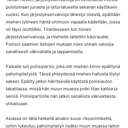
poistumaan junasta ja laiturialueelta sekavan käytöksen
vuoksi. Kun järjestyksenvalvoja lähestyi miestä, epäillään
miehen lyöneen häntä ohimoon vapaalla kädellään, jossa
oli täysi oluttölkki. Tilanteeseen tuli toinen
järjestyksenvalvoja, ja miehelle laitettiin käsiraudat.
Poliisin saamien tietojen mukaan mies uhkaili valvojia
sanallisesti väkivallalla ja tappamisella.
Paikalle tuli poliisipartio, joka otti miehen kiinni epäiltynä
pahoinpitelystä. Tässä yhteydessä miehen hallusta löytyi
sakset. Epäilty jatkoi häiritsevää käytöstä poliisiauton
takatilassa, missä hän muun muassa potki tilan kattoa ja
seiniä. Poliisipartiolle hän jatkoi sanallista väkivaltaista
uhkailuaan.
Asiassa on tällä hetkellä ainakin kuusi rikosnimikettä,
joihin lukeutuu pahoinpitelyn lisäksi muun muassa laiton