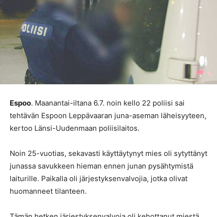
Espoo
. Maanantai-iltana 6.7. noin kello 22 poliisi sai
tehtävän Espoon Leppävaaran juna-aseman läheisyyteen,
kertoo Länsi-Uudenmaan poliisilaitos.
Noin 25-vuotias, sekavasti käyttäytynyt mies oli sytyttänyt
junassa savukkeen hieman ennen junan pysähtymistä
laiturille. Paikalla oli järjestyksenvalvojia, jotka olivat
huomanneet tilanteen.
Tämän hetken järjestyksenvalvoja oli kehottanut miestä