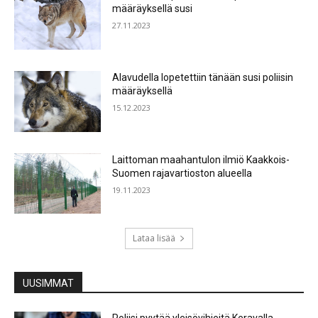
määräyksellä susi
27.11.2023
Alavudella lopetettiin tänään susi poliisin
määräyksellä
15.12.2023
Laittoman maahantulon ilmiö Kaakkois-
Suomen rajavartioston alueella
19.11.2023
Lataa lisää
UUSIMMAT