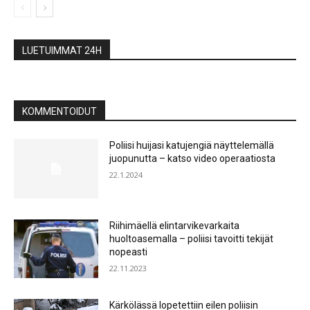
LUETUIMMAT 24H
KOMMENTOIDUT
Poliisi huijasi katujengiä näyttelemällä
juopunutta – katso video operaatiosta
22.1.2024
Riihimäellä elintarvikevarkaita
huoltoasemalla – poliisi tavoitti tekijät
nopeasti
22.11.2023
Kärkölässä lopetettiin eilen poliisin