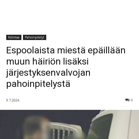
Kotimaa
Pahoinpitelyt
Espoolaista miestä epäillään
muun häiriön lisäksi
järjestyksenvalvojan
pahoinpitelystä
9.7.2026
0