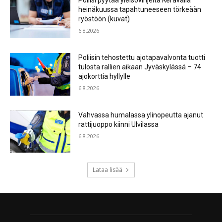
Poliisi pyytää yleisövihjeitä Keravalla
heinäkuussa tapahtuneeseen törkeään
ryöstöön (kuvat)
6.8.2026
Poliisin tehostettu ajotapavalvonta tuotti
tulosta rallien aikaan Jyväskylässä – 74
ajokorttia hyllylle
6.8.2026
Vahvassa humalassa ylinopeutta ajanut
rattijuoppo kiinni Ulvilassa
6.8.2026
Lataa lisää