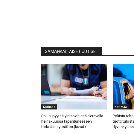
SAMANKALTAISET UUTISET
Kotimaa
Kotimaa
Poliisi pyytää yleisövihjeitä Keravalla
Poliisin teh
heinäkuussa tapahtuneeseen
tuotti tulost
törkeään ryöstöön (kuvat)
Jyväskylässä