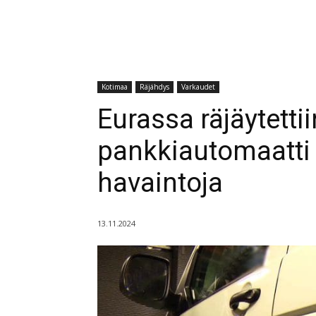
Kotimaa
Räjähdys
Varkaudet
Eurassa räjäytettii
pankkiautomaatti 
havaintoja
13.11.2024