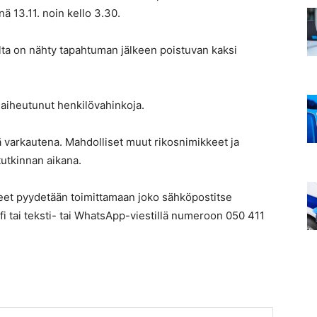
önä 13.11. noin kello 3.30.
lta on nähty tapahtuman jälkeen poistuvan kaksi
 aiheutunut henkilövahinkoja.
ä varkautena. Mahdolliset muut rikosnimikkeet ja
utkinnan aikana.
hjeet pyydetään toimittamaan joko sähköpostitse
fi tai teksti- tai WhatsApp-viestillä numeroon 050 411