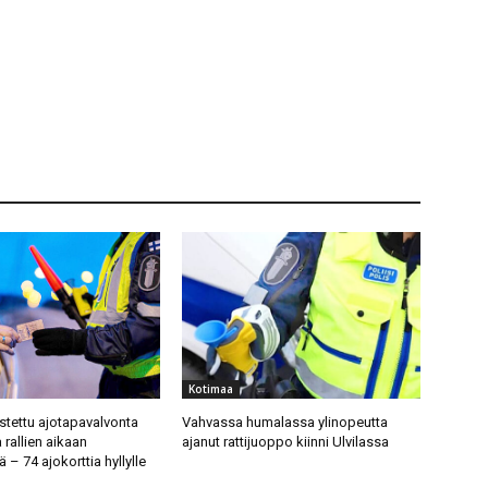
Kotimaa
ostettu ajotapavalvonta
Vahvassa humalassa ylinopeutta
a rallien aikaan
ajanut rattijuoppo kiinni Ulvilassa
 – 74 ajokorttia hyllylle