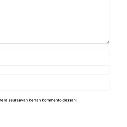
Nimi:*
Sähköpost
Verkkosiv
aimella seuraavan kerran kommentoidessani.