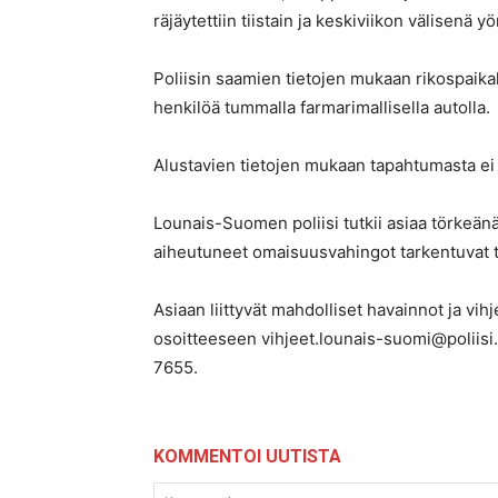
räjäytettiin tiistain ja keskiviikon välisenä y
Poliisin saamien tietojen mukaan rikospaika
henkilöä tummalla farmarimallisella autolla.
Alustavien tietojen mukaan tapahtumasta ei
Lounais-Suomen poliisi tutkii asiaa törkeän
aiheutuneet omaisuusvahingot tarkentuvat t
Asiaan liittyvät mahdolliset havainnot ja vi
osoitteeseen vihjeet.lounais-suomi@poliisi.
7655.
KOMMENTOI UUTISTA