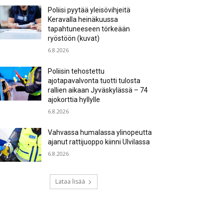
Poliisi pyytää yleisövihjeitä
Keravalla heinäkuussa
tapahtuneeseen törkeään
ryöstöön (kuvat)
6.8.2026
Poliisin tehostettu
ajotapavalvonta tuotti tulosta
rallien aikaan Jyväskylässä – 74
ajokorttia hyllylle
6.8.2026
Vahvassa humalassa ylinopeutta
ajanut rattijuoppo kiinni Ulvilassa
6.8.2026
Lataa lisää