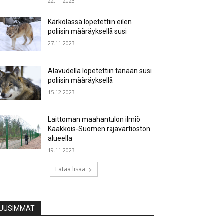
22.11.2023
Kärkölässä lopetettiin eilen
poliisin määräyksellä susi
27.11.2023
Alavudella lopetettiin tänään susi
poliisin määräyksellä
15.12.2023
Laittoman maahantulon ilmiö
Kaakkois-Suomen rajavartioston
alueella
19.11.2023
Lataa lisää
UUSIMMAT