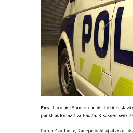
Eura
. Lounais-Suomen poliisi tutkii keskiv
pankkiautomaattivarkautta. Rikoksen selvittä
Euran Kauttualla, Kauppatiellä sijaitseva l