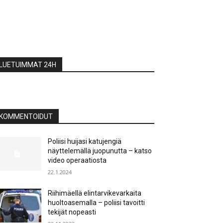
LUETUIMMAT 24H
KOMMENTOIDUT
Poliisi huijasi katujengiä
näyttelemällä juopunutta – katso
video operaatiosta
22.1.2024
Riihimäellä elintarvikevarkaita
huoltoasemalla – poliisi tavoitti
tekijät nopeasti