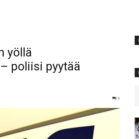
n yöllä
– poliisi pyytää
0