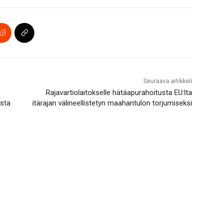
Seuraava artikkeli
Rajavartiolaitokselle hätäapurahoitusta EU:lta
ista
itärajan välineellistetyn maahantulon torjumiseksi