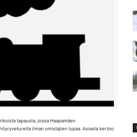
erikoista tapausta, jossa Haapamäen
höyryvetureita ilman omistajien lupaa. Asiasta kertoo