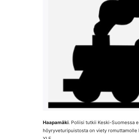
Haapamäki
. Poliisi tutkii Keski-Suomessa 
höyryveturipuistosta on viety romuttamolle 
YLE.