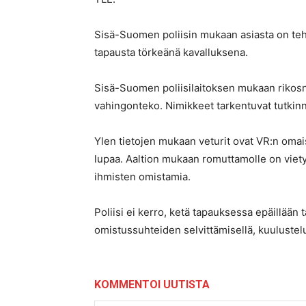
Sisä-Suomen poliisin mukaan asiasta on tehty 
tapausta törkeänä kavalluksena.
Sisä-Suomen poliisilaitoksen mukaan rikosn
vahingonteko. Nimikkeet tarkentuvat tutkin
Ylen tietojen mukaan veturit ovat VR:n omai
lupaa. Aaltion mukaan romuttamolle on viety 
ihmisten omistamia.
Poliisi ei kerro, ketä tapauksessa epäillään 
omistussuhteiden selvittämisellä, kuulustelui
KOMMENTOI UUTISTA