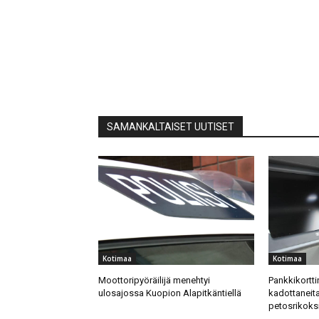
SAMANKALTAISET UUTISET
Kotimaa
Kotimaa
Moottoripyöräilijä menehtyi
Pankkikortti
ulosajossa Kuopion Alapitkäntiellä
kadottaneita
petosrikoks