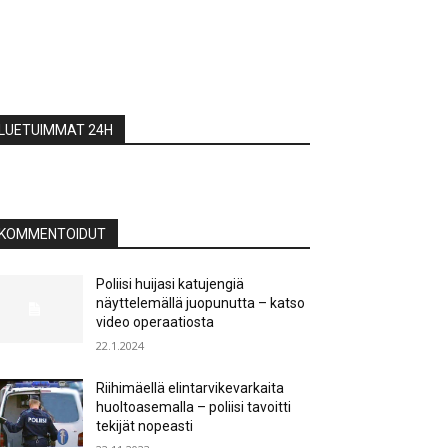
LUETUIMMAT 24H
KOMMENTOIDUT
Poliisi huijasi katujengiä
näyttelemällä juopunutta – katso
video operaatiosta
22.1.2024
Riihimäellä elintarvikevarkaita
huoltoasemalla – poliisi tavoitti
tekijät nopeasti