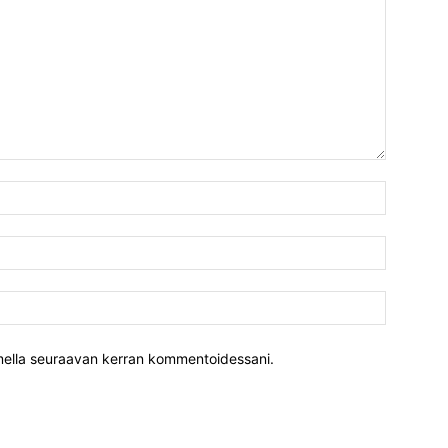
Nimi:*
Sähköpost
Verkkosiv
aimella seuraavan kerran kommentoidessani.