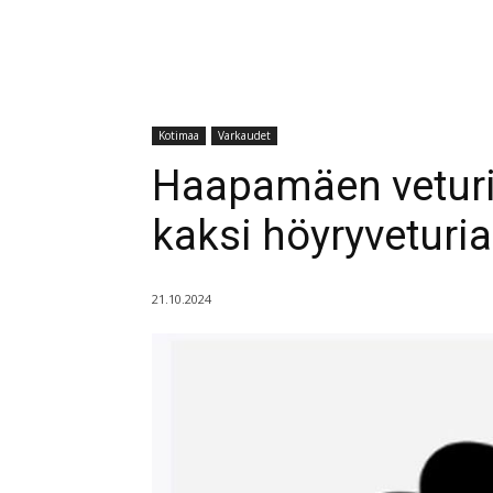
Kotimaa
Varkaudet
Haapamäen veturi
kaksi höyryveturi
21.10.2024