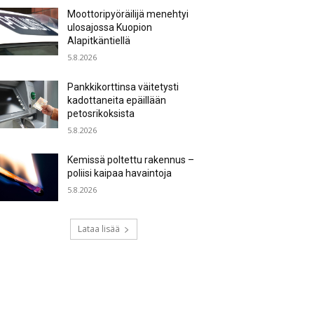
Moottoripyöräilijä menehtyi
ulosajossa Kuopion
Alapitkäntiellä
5.8.2026
Pankkikorttinsa väitetysti
kadottaneita epäillään
petosrikoksista
5.8.2026
Kemissä poltettu rakennus –
poliisi kaipaa havaintoja
5.8.2026
Lataa lisää