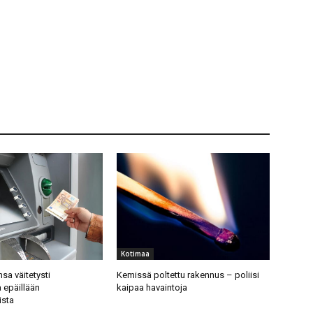
Kotimaa
nsa väitetysti
Kemissä poltettu rakennus – poliisi
 epäillään
kaipaa havaintoja
ista