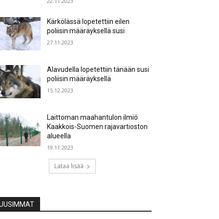
22.11.2023
Kärkölässä lopetettiin eilen
poliisin määräyksellä susi
27.11.2023
Alavudella lopetettiin tänään susi
poliisin määräyksellä
15.12.2023
Laittoman maahantulon ilmiö
Kaakkois-Suomen rajavartioston
alueella
19.11.2023
Lataa lisää
UUSIMMAT