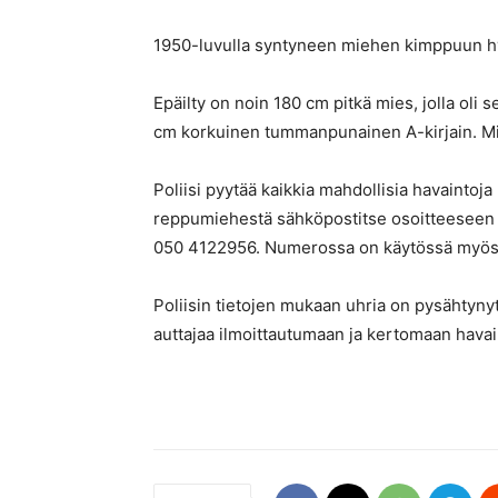
1950-luvulla syntyneen miehen kimppuun hyök
Epäilty on noin 180 cm pitkä mies, jolla oli 
cm korkuinen tummanpunainen A-kirjain. Mieh
Poliisi pyytää kaikkia mahdollisia havaintoja 
reppumiehestä sähköpostitse osoitteeseen r
050 4122956. Numerossa on käytössä myös
Poliisin tietojen mukaan uhria on pysähtyn
auttajaa ilmoittautumaan ja kertomaan hava