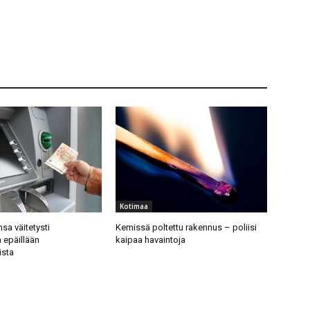
Kotimaa
nsa väitetysti
Kemissä poltettu rakennus – poliisi
 epäillään
kaipaa havaintoja
ista