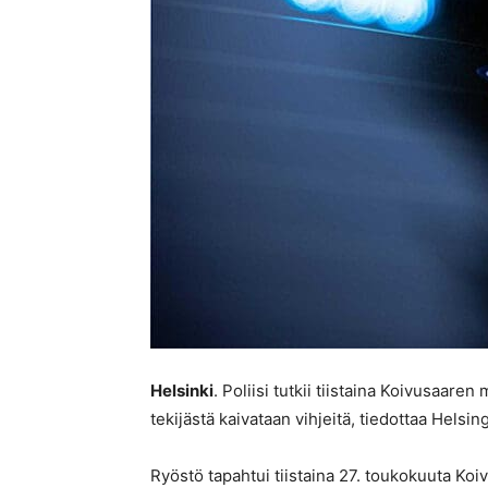
Helsinki
. Poliisi tutkii tiistaina Koivusaare
tekijästä kaivataan vihjeitä, tiedottaa Helsingi
Ryöstö tapahtui tiistaina 27. toukokuuta Ko