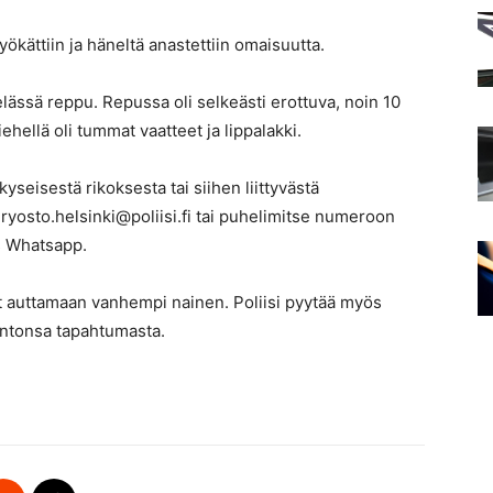
ättiin ja häneltä anastettiin omaisuutta.
selässä reppu. Repussa oli selkeästi erottuva, noin 10
ellä oli tummat vaatteet ja lippalakki.
kyseisestä rikoksesta tai siihen liittyvästä
yosto.helsinki@poliisi.fi tai puhelimitse numeroon
 Whatsapp.
yt auttamaan vanhempi nainen. Poliisi pyytää myös
intonsa tapahtumasta.