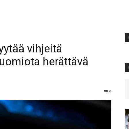
yytää vihjeitä
 huomiota herättävä
0