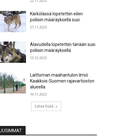
22.11.2023
Kärkölässä lopetettiin eilen
poliisin määräyksellä susi
27.11.2023
Alavudella lopetettiin tänään susi
poliisin määräyksellä
15.12.2023
Laittoman maahantulon ilmiö
Kaakkois-Suomen rajavartioston
alueella
19.11.2023
Lataa lisää
UUSIMMAT