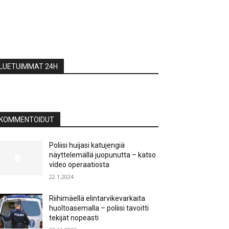
LUETUIMMAT 24H
KOMMENTOIDUT
Poliisi huijasi katujengiä
näyttelemällä juopunutta – katso
video operaatiosta
22.1.2024
Riihimäellä elintarvikevarkaita
huoltoasemalla – poliisi tavoitti
tekijät nopeasti