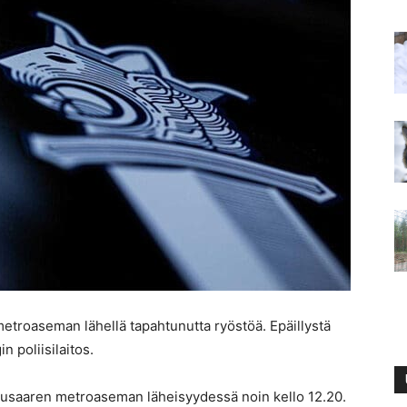
n metroaseman lähellä tapahtunutta ryöstöä. Epäillystä
n poliisilaitos.
ivusaaren metroaseman läheisyydessä noin kello 12.20.