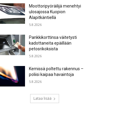
Moottoripyöräilijä menehtyi
ulosajossa Kuopion
Alapitkäntiellä
5.8.2026
Pankkikorttinsa väitetysti
kadottaneita epäillään
petosrikoksista
5.8.2026
Kemissä poltettu rakennus –
poliisi kaipaa havaintoja
5.8.2026
Lataa lisää