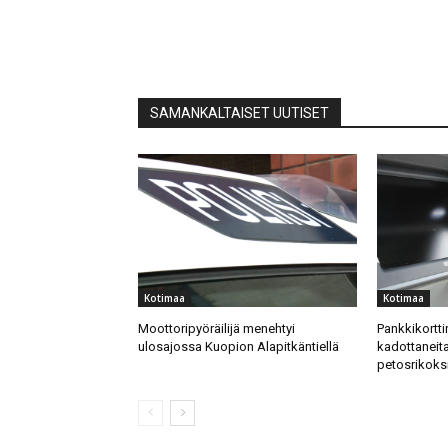
SAMANKALTAISET UUTISET
Kotimaa
Kotimaa
Moottoripyöräilijä menehtyi
Pankkikortti
ulosajossa Kuopion Alapitkäntiellä
kadottaneita
petosrikoks