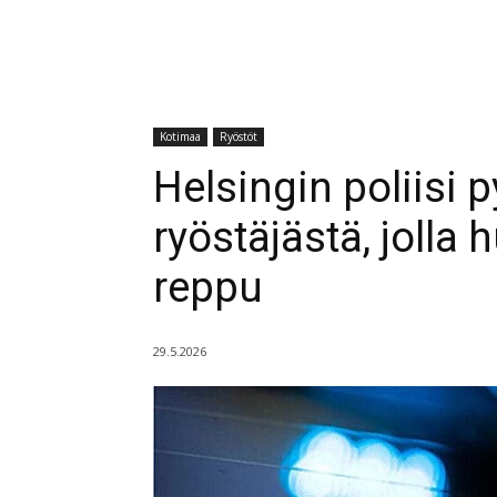
Kotimaa
Ryöstöt
Helsingin poliisi p
ryöstäjästä, jolla
reppu
29.5.2026