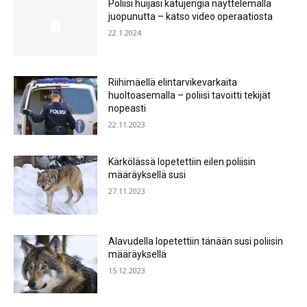
Poliisi huijasi katujengiä näyttelemällä
juopunutta – katso video operaatiosta
22.1.2024
Riihimäellä elintarvikevarkaita
huoltoasemalla – poliisi tavoitti tekijät
nopeasti
22.11.2023
Kärkölässä lopetettiin eilen poliisin
määräyksellä susi
27.11.2023
Alavudella lopetettiin tänään susi poliisin
määräyksellä
15.12.2023