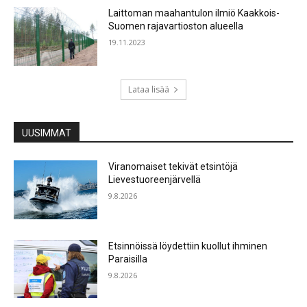
Laittoman maahantulon ilmiö Kaakkois-
Suomen rajavartioston alueella
19.11.2023
Lataa lisää
UUSIMMAT
Viranomaiset tekivät etsintöjä
Lievestuoreenjärvellä
9.8.2026
Etsinnöissä löydettiin kuollut ihminen
Paraisilla
9.8.2026