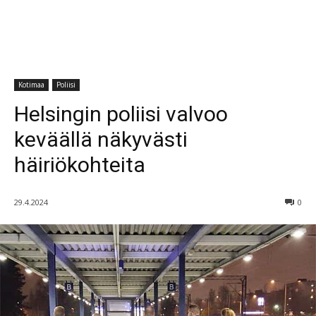
Kotimaa
Poliisi
Helsingin poliisi valvoo
keväällä näkyvästi
häiriökohteita
29.4.2024
0