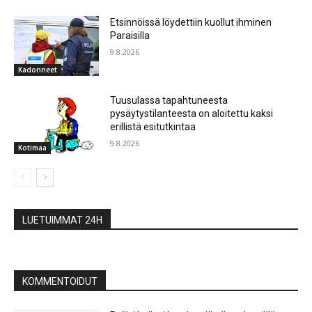
Etsinnöissä löydettiin kuollut ihminen
Paraisilla
9.8.2026
Kadonneet
Tuusulassa tapahtuneesta
pysäytystilanteesta on aloitettu kaksi
erillistä esitutkintaa
9.8.2026
Kotimaa
LUETUIMMAT 24H
KOMMENTOIDUT