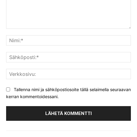
Kommentti:
Nim
Säh
Ver
Tallenna nimi ja sähköpostiosoite tällä selaimella seuraavan
kerran kommentoidessani.