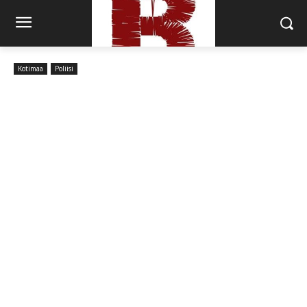
Kotimaa
Poliisi