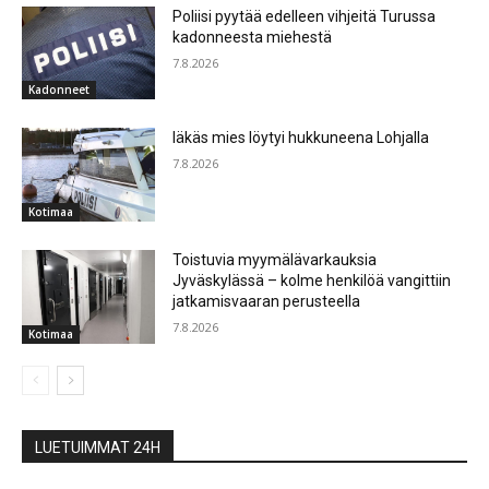
Poliisi pyytää edelleen vihjeitä Turussa
kadonneesta miehestä
7.8.2026
Kadonneet
Iäkäs mies löytyi hukkuneena Lohjalla
7.8.2026
Kotimaa
Toistuvia myymälävarkauksia
Jyväskylässä – kolme henkilöä vangittiin
jatkamisvaaran perusteella
7.8.2026
Kotimaa
LUETUIMMAT 24H