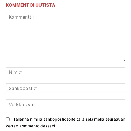
KOMMENTOI UUTISTA
Kommentti:
Nim
Säh
Ver
Tallenna nimi ja sähköpostiosoite tällä selaimella seuraavan
kerran kommentoidessani.