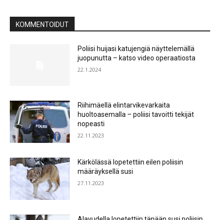
KOMMENTOIDUT
Poliisi huijasi katujengiä näyttelemällä
juopunutta – katso video operaatiosta
22.1.2024
Riihimäellä elintarvikevarkaita
huoltoasemalla – poliisi tavoitti tekijät
nopeasti
22.11.2023
Kärkölässä lopetettiin eilen poliisin
määräyksellä susi
27.11.2023
Alavudella lopetettiin tänään susi poliisin