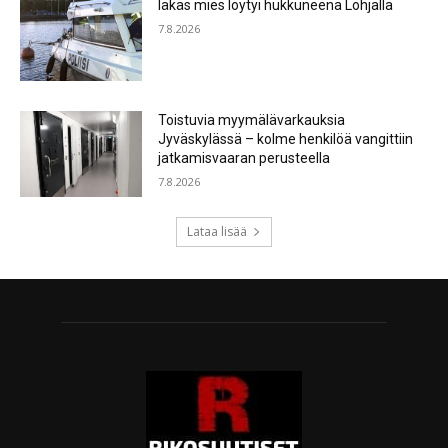
Iäkäs mies löytyi hukkuneena Lohjalla
7.8.2026
Toistuvia myymälävarkauksia
Jyväskylässä – kolme henkilöä vangittiin
jatkamisvaaran perusteella
7.8.2026
Lataa lisää