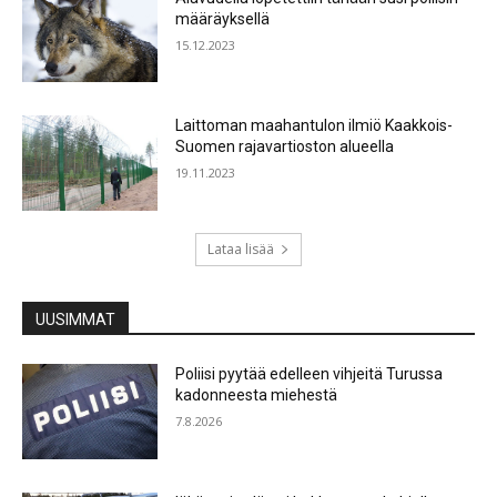
määräyksellä
15.12.2023
Laittoman maahantulon ilmiö Kaakkois-
Suomen rajavartioston alueella
19.11.2023
Lataa lisää
UUSIMMAT
Poliisi pyytää edelleen vihjeitä Turussa
kadonneesta miehestä
7.8.2026