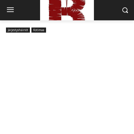
Järjestyshäiriöt
Kotimaa