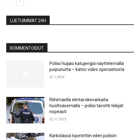
LUETUIMMAT 24H
KOMMENTOIDUT
Poliisi huijasi katujengiä näyttelemällä
juopunutta – katso video operaatiosta
22.1.2024
Riihimäellä elintarvikevarkaita
huoltoasemalla – poliisi tavoitti tekijät
nopeasti
22.11.2023
Kärkölässä lopetettiin eilen poliisin