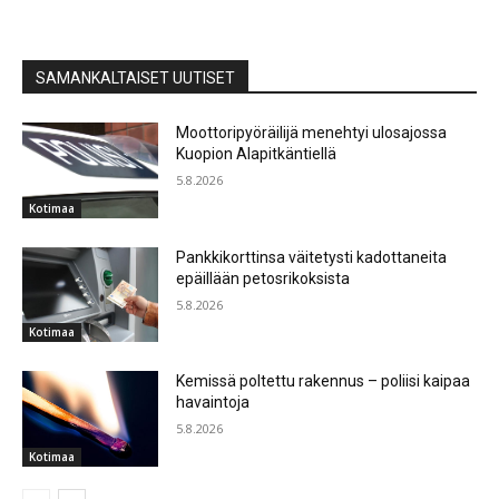
SAMANKALTAISET UUTISET
Moottoripyöräilijä menehtyi ulosajossa
Kuopion Alapitkäntiellä
5.8.2026
Kotimaa
Pankkikorttinsa väitetysti kadottaneita
epäillään petosrikoksista
5.8.2026
Kotimaa
Kemissä poltettu rakennus – poliisi kaipaa
havaintoja
5.8.2026
Kotimaa