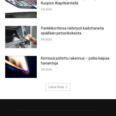
Kuopion Alapitkäntiellä
5.8.2026
Pankkikorttinsa väitetysti kadottaneita
epäillään petosrikoksista
5.8.2026
Kemissä poltettu rakennus – poliisi kaipaa
havaintoja
5.8.2026
Lataa lisää