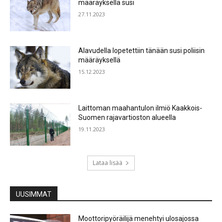
määräyksellä susi
27.11.2023
Alavudella lopetettiin tänään susi poliisin
määräyksellä
15.12.2023
Laittoman maahantulon ilmiö Kaakkois-
Suomen rajavartioston alueella
19.11.2023
Lataa lisää
UUSIMMAT
Moottoripyöräilijä menehtyi ulosajossa