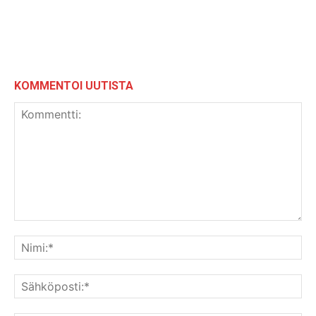
KOMMENTOI UUTISTA
Kommentti:
Nim
Säh