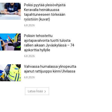
Poliisi pyytää yleisövihjeitä
Keravalla heinäkuussa
tapahtuneeseen törkeään
ryöstöön (kuvat)
6.8.2026
Poliisin tehostettu
ajotapavalvonta tuotti tulosta
rallien aikaan Jyväskylässä – 74
ajokorttia hyllylle
6.8.2026
Vahvassa humalassa ylinopeutta
ajanut rattijuoppo kiinni Ulvilassa
6.8.2026
Lataa lisää