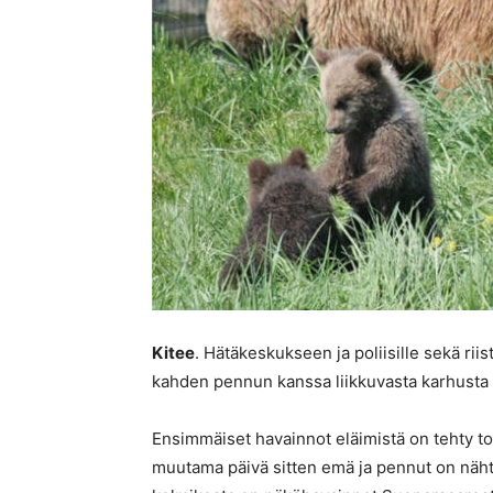
Kitee
. Hätäkeskukseen ja poliisille sekä rii
kahden pennun kanssa liikkuvasta karhusta K
Ensimmäiset havainnot eläimistä on tehty t
muutama päivä sitten emä ja pennut on näht