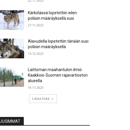
22.11.2023
Kärkölässä lopetettiin eilen
poliisin määräyksellä susi
27.11.2023
Alavudella lopetettiin tänään susi
poliisin määräyksellä
15.12.2023
Laittoman maahantulon ilmiö
Kaakkois-Suomen rajavartioston
alueella
19.11.2023
Lataa lisää
UUSIMMAT