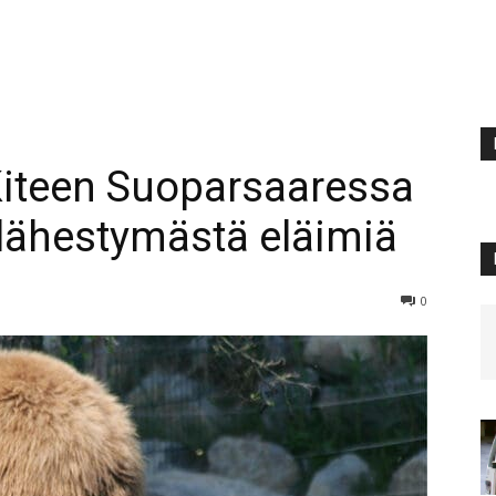
Kiteen Suoparsaaressa
a lähestymästä eläimiä
0