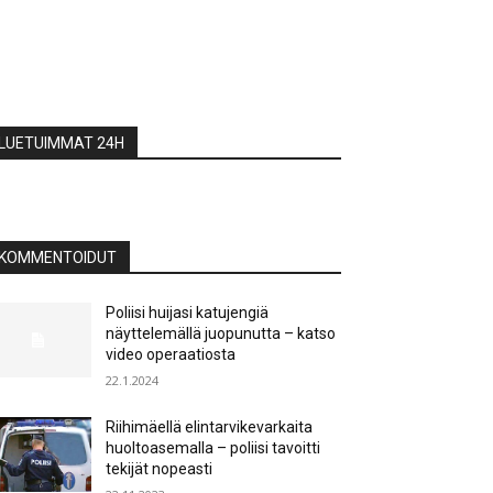
LUETUIMMAT 24H
KOMMENTOIDUT
Poliisi huijasi katujengiä
näyttelemällä juopunutta – katso
video operaatiosta
22.1.2024
Riihimäellä elintarvikevarkaita
huoltoasemalla – poliisi tavoitti
tekijät nopeasti