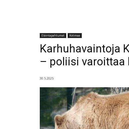
Eläintapahtumat
Kotimaa
Karhuhavaintoja 
– poliisi varoitta
30.5.2025