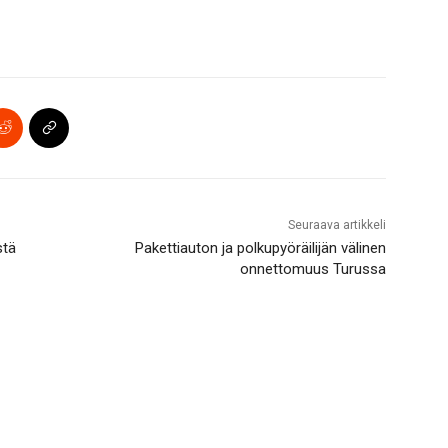
Seuraava artikkeli
stä
Pakettiauton ja polkupyöräilijän välinen
onnettomuus Turussa