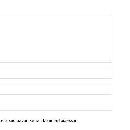
Nimi:*
Sähköpost
Verkkosiv
aimella seuraavan kerran kommentoidessani.