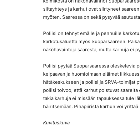
kolmikosta on näköhavainnot Suoparsaarest
siltayhteys ja karhut ovat siirtyneet saaree
myöten. Saaressa on sekä pysyvää asutusta 
Poliisi on tehnyt emälle ja pennuille karkot
karkotusaluetta myös Suoparsaareen. Paikallis
näköhavaintoja saaresta, mutta karhuja ei p
Poliisi pyytää Suoparsaaressa oleskelevia p
kelpaavan ja huomioimaan eläimet liikkuess
hätäkeskukseen ja poliisi ja SRVA-toimijat p
poliisi toivoo, että karhut poistuvat saarelta
takia karhuja ei missään tapauksessa tule l
häiritsemään. Pihapiiristä karhun voi yrittää 
Kuvituskuva