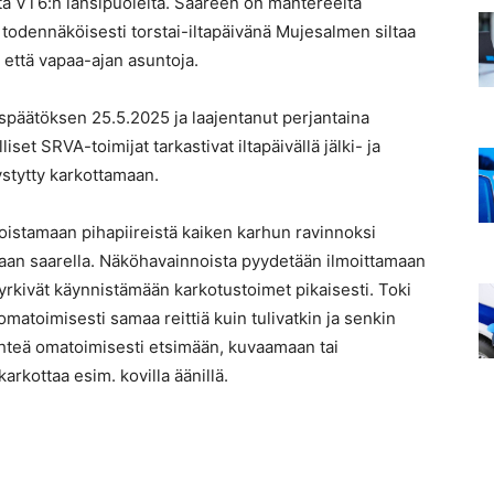
a VT6:n länsipuolelta. Saareen on mantereelta
n todennäköisesti torstai-iltapäivänä Mujesalmen siltaa
että vapaa-ajan asuntoja.
uspäätöksen 25.5.2025 ja laajentanut perjantaina
et SRVA-toimijat tarkastivat iltapäivällä jälki- ja
ystytty karkottamaan.
oistamaan pihapiireistä kaiken karhun ravinnoksi
aan saarella. Näköhavainnoista pyydetään ilmoittamaan
yrkivät käynnistämään karkotustoimet pikaisesti. Toki
 omatoimisesti samaa reittiä kuin tulivatkin ja senkin
ähteä omatoimisesti etsimään, kuvaamaan tai
karkottaa esim. kovilla äänillä.