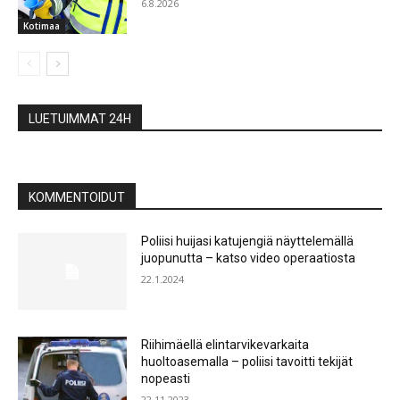
6.8.2026
Kotimaa
LUETUIMMAT 24H
KOMMENTOIDUT
Poliisi huijasi katujengiä näyttelemällä
juopunutta – katso video operaatiosta
22.1.2024
Riihimäellä elintarvikevarkaita
huoltoasemalla – poliisi tavoitti tekijät
nopeasti
22.11.2023