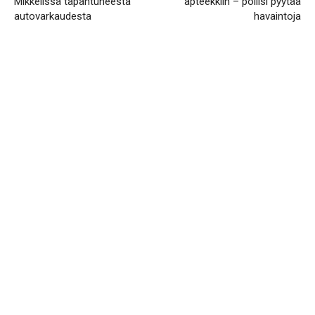
Mikkelissä tapahtuneesta
apteekkiin – poliisi pyytää
autovarkaudesta
havaintoja