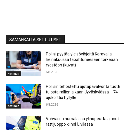
SAMANKALTAISET UUTISET
Poliisi pyytää yleisövihjeitä Keravalla
heinäkuussa tapahtuneeseen törkeään
ryöstöön (kuvat)
6.8.2026
Kotimaa
Poliisin tehostettu ajotapavalvonta tuotti
tulosta rallien aikaan Jyväskylässä – 74
ajokorttia hyllylle
6.8.2026
Kotimaa
Vahvassa humalassa ylinopeutta ajanut
rattijuoppo kiinni Ulvilassa