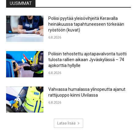
UUSIMMAT
Poliisi pyytää yleisövihjeitä Keravalla
heinäkuussa tapahtuneeseen törkeään
ryöstöön (kuvat)
6.8.2026
Poliisin tehostettu ajotapavalvonta tuotti
tulosta rallien aikaan Jyväskylässä – 74
ajokorttia hyllylle
6.8.2026
Vahvassa humalassa ylinopeutta ajanut
rattijuoppo kiinni Ulvilassa
6.8.2026
Lataa lisää