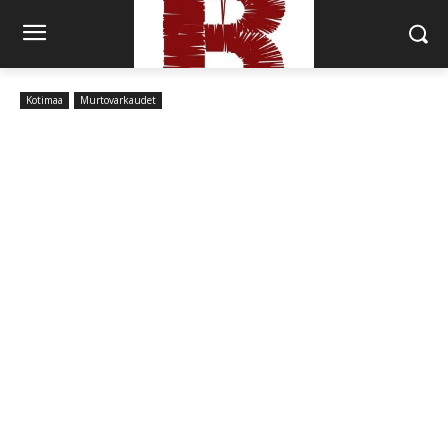
Kotimaa
Murtovarkaudet