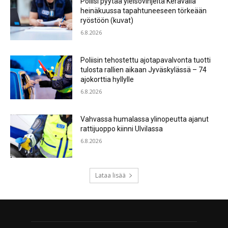
Poliisi pyytää yleisövihjeitä Keravalla
heinäkuussa tapahtuneeseen törkeään
ryöstöön (kuvat)
6.8.2026
Poliisin tehostettu ajotapavalvonta tuotti
tulosta rallien aikaan Jyväskylässä – 74
ajokorttia hyllylle
6.8.2026
Vahvassa humalassa ylinopeutta ajanut
rattijuoppo kiinni Ulvilassa
6.8.2026
Lataa lisää