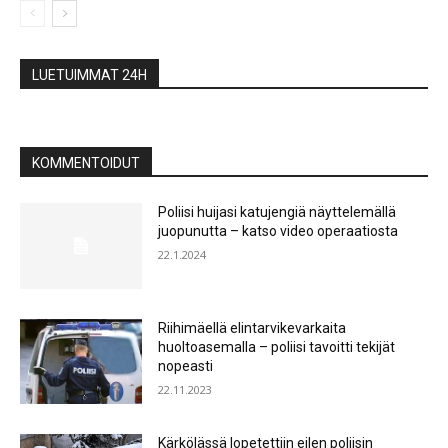
LUETUIMMAT 24H
KOMMENTOIDUT
Poliisi huijasi katujengiä näyttelemällä
juopunutta – katso video operaatiosta
22.1.2024
Riihimäellä elintarvikevarkaita
huoltoasemalla – poliisi tavoitti tekijät
nopeasti
22.11.2023
Kärkölässä lopetettiin eilen poliisin