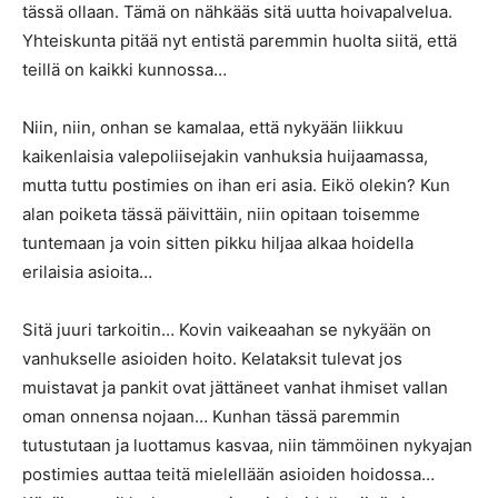
tässä ollaan. Tämä on nähkääs sitä uutta hoivapalvelua.
Yhteiskunta pitää nyt entistä paremmin huolta siitä, että
teillä on kaikki kunnossa…
Niin, niin, onhan se kamalaa, että nykyään liikkuu
kaikenlaisia valepoliisejakin vanhuksia huijaamassa,
mutta tuttu postimies on ihan eri asia. Eikö olekin? Kun
alan poiketa tässä päivittäin, niin opitaan toisemme
tuntemaan ja voin sitten pikku hiljaa alkaa hoidella
erilaisia asioita…
Sitä juuri tarkoitin… Kovin vaikeaahan se nykyään on
vanhukselle asioiden hoito. Kelataksit tulevat jos
muistavat ja pankit ovat jättäneet vanhat ihmiset vallan
oman onnensa nojaan… Kunhan tässä paremmin
tutustutaan ja luottamus kasvaa, niin tämmöinen nykyajan
postimies auttaa teitä mielellään asioiden hoidossa…