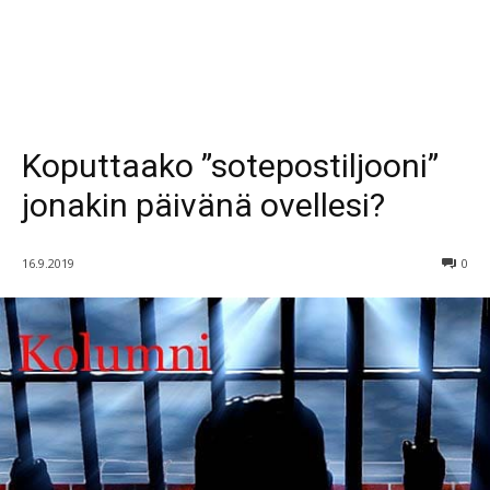
Koputtaako ”sotepostiljooni”
jonakin päivänä ovellesi?
16.9.2019
0