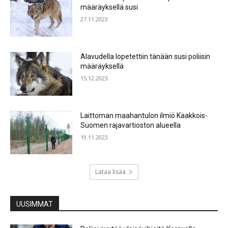
määräyksellä susi
27.11.2023
Alavudella lopetettiin tänään susi poliisin
määräyksellä
15.12.2023
Laittoman maahantulon ilmiö Kaakkois-
Suomen rajavartioston alueella
19.11.2023
Lataa lisää
UUSIMMAT