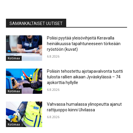
SAMANKALTAISET UUTISET
Poliisi pyytää yleisövihjeitä Keravalla
heinäkuussa tapahtuneeseen törkeään
ryöstöön (kuvat)
6.8.2026
Kotimaa
Poliisin tehostettu ajotapavalvonta tuotti
tulosta rallien aikaan Jyväskylässä – 74
ajokorttia hyllylle
6.8.2026
Kotimaa
Vahvassa humalassa ylinopeutta ajanut
rattijuoppo kiinni Ulvilassa
6.8.2026
Kotimaa