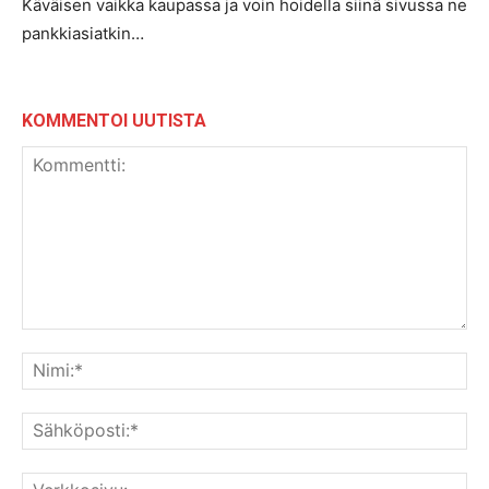
Käväisen vaikka kaupassa ja voin hoidella siinä sivussa ne
pankkiasiatkin…
KOMMENTOI UUTISTA
Kommentti:
Nim
Säh
Ver