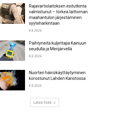
Rajavartiolaitoksen esitutkinta
valmistunut – törkeä laittoman
maahantulon järjestäminen
syyteharkintaan
8.8.2026
Päihtyneitä kuljettajia Kainuun
seudulla ja Merijärvellä
8.8.2026
Nuorten häiriökäyttäytyminen
korostunut Lahden Karistossa
8.8.2026
Lataa lisää