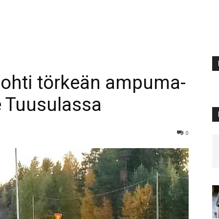
johti törkeän ampuma-
le Tuusulassa
0