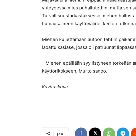
yhteydessä mies puhallutettiin, mutta sen su
Turvallisuustarkastuksessa miehen hallusta
humausaineen käyttöväline, kertoo tutkinna
Miehen kuljettamaan autoon tehtiin paikanets
ladattu käsiase, jossa oli patruunat lippaass
– Miehen epäillään syyllistyneen törkeää
käyttörikokseen, Murto sanoo.
Kuvituskuva.
Jaa