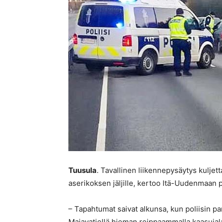
Tuusula
. Tavallinen liikennepysäytys kulje
aserikoksen jäljille, kertoo Itä-Uudenmaan po
– Tapahtumat saivat alkunsa, kun poliisin p
Majavatiellä hieman reippaammalla kaasujala