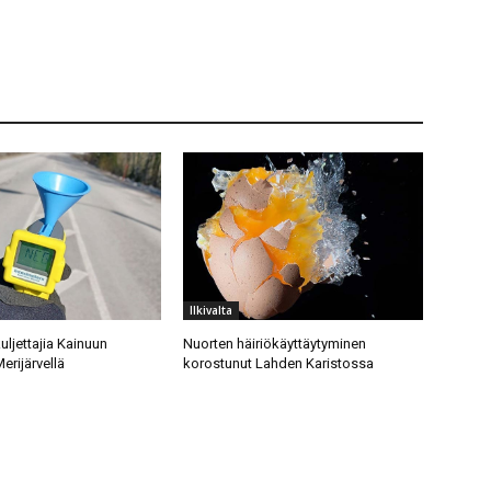
Ilkivalta
uljettajia Kainuun
Nuorten häiriökäyttäytyminen
erijärvellä
korostunut Lahden Karistossa