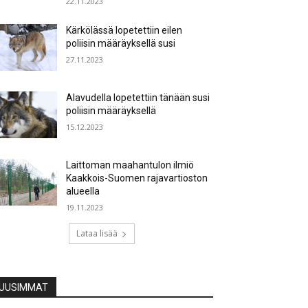
22.11.2023
Kärkölässä lopetettiin eilen
poliisin määräyksellä susi
27.11.2023
Alavudella lopetettiin tänään susi
poliisin määräyksellä
15.12.2023
Laittoman maahantulon ilmiö
Kaakkois-Suomen rajavartioston
alueella
19.11.2023
Lataa lisää
UUSIMMAT