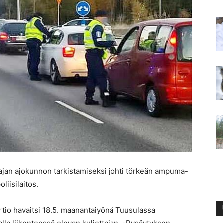
ttajan ajokunnon tarkistamiseksi johti törkeän ampuma-
liisilaitos.
artio havaitsi 18.5. maanantaiyönä Tuusulassa
lla liikenteessä olevan kuljettajan. -Pysäytyksen