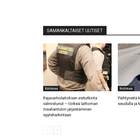
SAMANKALTAISET UUTISET
Kotimaa
Kotimaa
Rajavartiolaitoksen esitutkinta
Päihtyneitä k
valmistunut – törkeä laittoman
seudulla ja M
maahantulon järjestäminen
syyteharkintaan