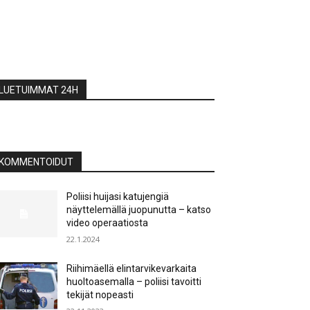
LUETUIMMAT 24H
KOMMENTOIDUT
Poliisi huijasi katujengiä
näyttelemällä juopunutta – katso
video operaatiosta
22.1.2024
Riihimäellä elintarvikevarkaita
huoltoasemalla – poliisi tavoitti
tekijät nopeasti