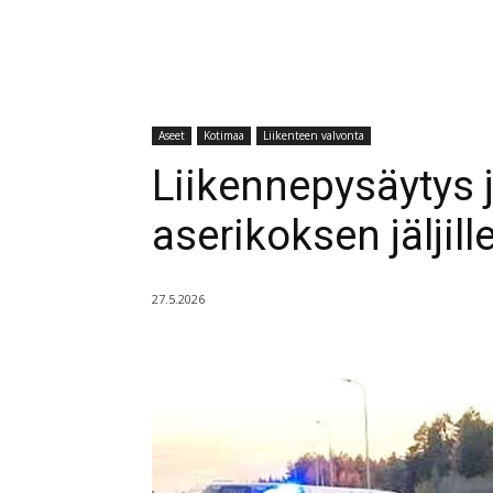
Aseet
Kotimaa
Liikenteen valvonta
Liikennepysäytys 
aserikoksen jäljil
27.5.2026