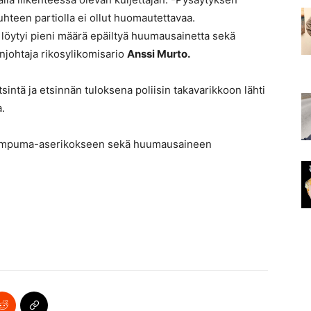
hteen partiolla ei ollut huomautettavaa.
 löytyi pieni määrä epäiltyä huumausainetta sekä
njohtaja rikosylikomisario
Anssi Murto.
intä ja etsinnän tuloksena poliisin takavarikkoon lähti
a.
n ampuma-aserikokseen sekä huumausaineen