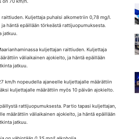
us on 70 km/h.
n raittiuden. Kuljettaja puhalsi alkometriin 0,78 mg/l.
o, ja häntä epäillään törkeästä rattijuopumuksesta.
a jatkuu.
aarianhaminassa kuljettajan raittiuden. Kuljettaja
äärättiin väliaikainen ajokielto, ja häntä epäillään
kinta jatkuu.
 km/h nopeudella ajaneelle kuljettajalle määrättiin
ksi kuljettajalle määrättiin myös 10 päivän ajokielto.
epäillystä rattijuopumuksesta. Partio tapasi kuljettajan,
lle määrättiin väliaikainen ajokielto, ja häntä epäillään
kinta jatkuu.
a on vähintään 0,35 mg/l alkoholia