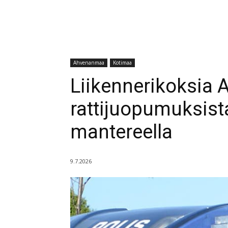
Ahvenanmaa
Kotimaa
Liikennerikoksia
rattijuopumuksist
mantereella
9.7.2026