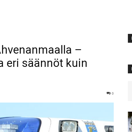
 Ahvenanmaalla –
a eri säännöt kuin
0