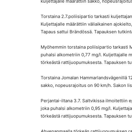
kuljettajalle määrättiin sakko, nopeusrajoit
Torstaina 2.7.poliisipartio tarkasti kuljettaja
Kuljettajalle määrättiin väliaikainen ajokielt
Tapaus sattui Brändössä. Tapauksen tutkint
Myöhemmin torstaina poliisipartio tarkasti M
puhalsi alkometriin 0,77 mg/l. Kuljettajalle m
törkeästä rattijuopumuksesta. Tapauksen tut
Torstaina Jomalan Hammarlandsvägenillä 127
sakko, nopeusrajoitus on 90 km/h. Sakon lisä
Perjantai-iltana 3.7. Saltvikissa ilmoitettiin 
joka puhalsi alkometriin 0,95 mg/l. Kuljettaja
törkeästä rattijuopumuksesta. Tapauksen tut
Ahvenanmaalla törkeän rattijuopumuksen raj