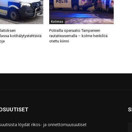
Kotimaa
ilaitoksen
Poliisilla operaatio Tampereen
llassa kotihälytystehtäviä
rautatieasemalla – kolme henkilöä
oja
otettu kiinni
KOSUUTISET
S
suutisista löydät rikos- ja onnettomuusuutiset