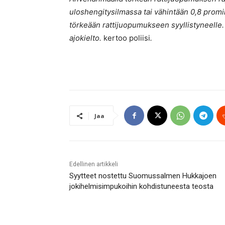
uloshengitysilmassa tai vähintään 0,8 promil
törkeään rattijuopumukseen syyllistyneelle.
ajokielto.
kertoo poliisi
.
Jaa
Edellinen artikkeli
Syytteet nostettu Suomussalmen Hukkajoen
jokihelmisimpukoihin kohdistuneesta teosta