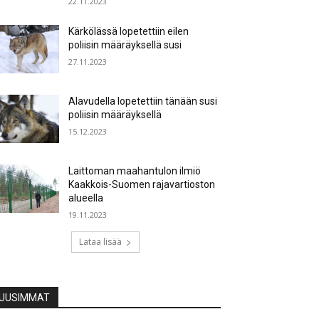
22.11.2023
Kärkölässä lopetettiin eilen
poliisin määräyksellä susi
27.11.2023
Alavudella lopetettiin tänään susi
poliisin määräyksellä
15.12.2023
Laittoman maahantulon ilmiö
Kaakkois-Suomen rajavartioston
alueella
19.11.2023
Lataa lisää
UUSIMMAT