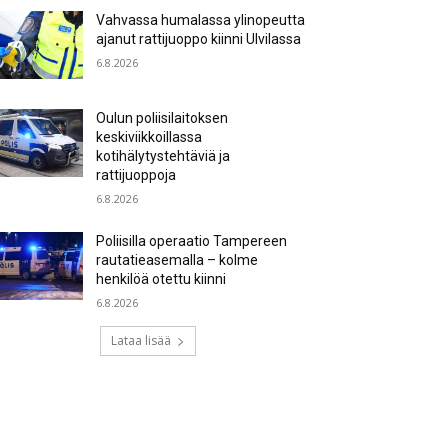
Vahvassa humalassa ylinopeutta
ajanut rattijuoppo kiinni Ulvilassa
6.8.2026
Oulun poliisilaitoksen
keskiviikkoillassa
kotihälytystehtäviä ja
rattijuoppoja
6.8.2026
Poliisilla operaatio Tampereen
rautatieasemalla – kolme
henkilöä otettu kiinni
6.8.2026
Lataa lisää