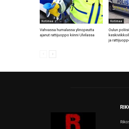
Kotimaa
Kotimaa
Vahvassa humalassa ylinopeutta
Oulun poliis
ajanut rattijuoppo kiinni Ulvilassa
keskiviikkoi
ja rattijuopp
RI
Riko