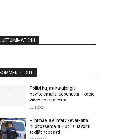
LUETUIMMAT 24H
KOMMENTOIDUT
Poliisi huijasi katujengiä
näyttelemällä juopunutta – katso
video operaatiosta
22.1.2024
Riihimäellä elintarvikevarkaita
huoltoasemalla – poliisi tavoitti
tekijät nopeasti