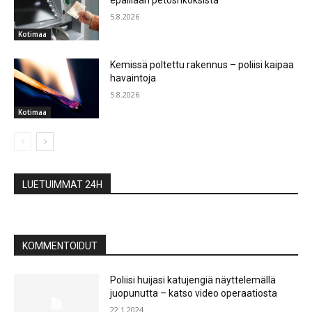
epäillään petosrikoksista
5.8.2026
Kotimaa
Kemissä poltettu rakennus – poliisi kaipaa
havaintoja
5.8.2026
Kotimaa
LUETUIMMAT 24H
KOMMENTOIDUT
Poliisi huijasi katujengiä näyttelemällä
juopunutta – katso video operaatiosta
22.1.2024