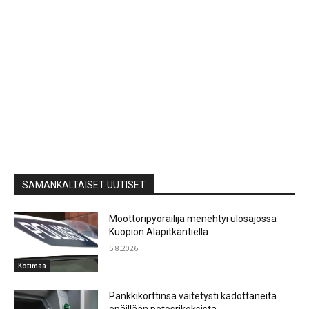
SAMANKALTAISET UUTISET
Moottoripyöräilijä menehtyi ulosajossa
Kuopion Alapitkäntiellä
5.8.2026
Kotimaa
Pankkikorttinsa väitetysti kadottaneita