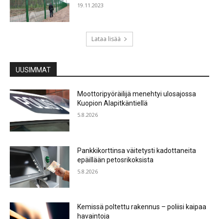
19.11.2023
Lataa lisää
UUSIMMAT
Moottoripyöräilijä menehtyi ulosajossa
Kuopion Alapitkäntiellä
5.8.2026
Pankkikorttinsa väitetysti kadottaneita
epäillään petosrikoksista
5.8.2026
Kemissä poltettu rakennus – poliisi kaipaa
havaintoja