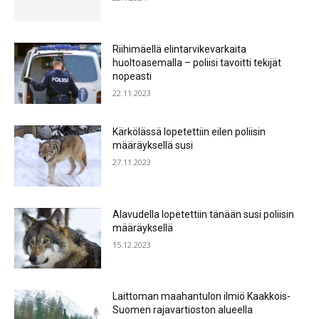
Riihimäellä elintarvikevarkaita
huoltoasemalla – poliisi tavoitti tekijät
nopeasti
22.11.2023
Kärkölässä lopetettiin eilen poliisin
määräyksellä susi
27.11.2023
Alavudella lopetettiin tänään susi poliisin
määräyksellä
15.12.2023
Laittoman maahantulon ilmiö Kaakkois-
Suomen rajavartioston alueella