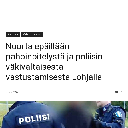
Kotimaa
Pahoinpitelyt
Nuorta epäillään
pahoinpitelystä ja poliisin
väkivaltaisesta
vastustamisesta Lohjalla
3.6.2026
0