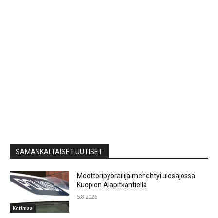
SAMANKALTAISET UUTISET
Moottoripyöräilijä menehtyi ulosajossa
Kuopion Alapitkäntiellä
5.8.2026
Kotimaa