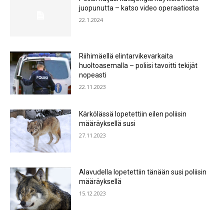
juopunutta – katso video operaatiosta
22.1.2024
Riihimäellä elintarvikevarkaita
huoltoasemalla – poliisi tavoitti tekijät
nopeasti
22.11.2023
Kärkölässä lopetettiin eilen poliisin
määräyksellä susi
27.11.2023
Alavudella lopetettiin tänään susi poliisin
määräyksellä
15.12.2023