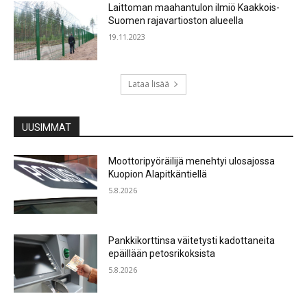
Laittoman maahantulon ilmiö Kaakkois-
Suomen rajavartioston alueella
19.11.2023
Lataa lisää
UUSIMMAT
Moottoripyöräilijä menehtyi ulosajossa
Kuopion Alapitkäntiellä
5.8.2026
Pankkikorttinsa väitetysti kadottaneita
epäillään petosrikoksista
5.8.2026