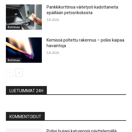
Pankkikorttinsa väitetysti kadottaneita
epäillään petosrikoksista
5.8.2026
Kotimaa
Kemissä poltettu rakennus – poliisi kaipaa
havaintoja
5.8.2026
Kotimaa
LUETUIMMAT 24H
KOMMENTOIDUT
Poliisi huijasi katujengiä näyttelemällä