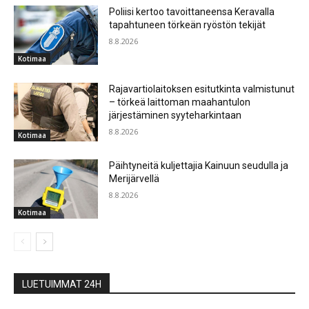
Poliisi kertoo tavoittaneensa Keravalla
tapahtuneen törkeän ryöstön tekijät
8.8.2026
Kotimaa
Rajavartiolaitoksen esitutkinta valmistunut
– törkeä laittoman maahantulon
järjestäminen syyteharkintaan
8.8.2026
Kotimaa
Päihtyneitä kuljettajia Kainuun seudulla ja
Merijärvellä
8.8.2026
Kotimaa
LUETUIMMAT 24H