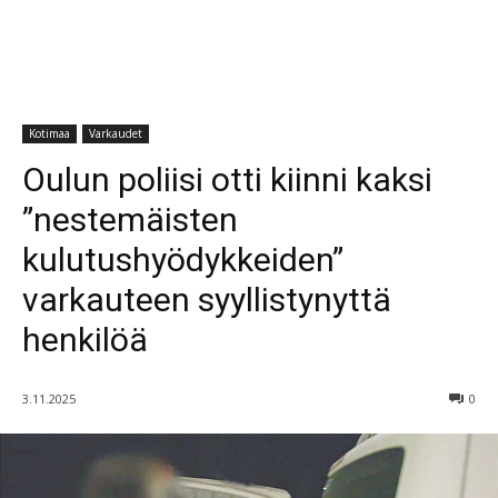
Kotimaa
Varkaudet
Oulun poliisi otti kiinni kaksi
”nestemäisten
kulutushyödykkeiden”
varkauteen syyllistynyttä
henkilöä
3.11.2025
0