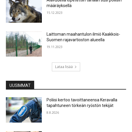
Alavudella lopetettiin tänään susi poliisin
määräyksellä
15.12.2023
Laittoman maahantulon ilmiö Kaakkois-
Suomen rajavartioston alueella
19.11.2023
Lataa lisää
UUSIMMAT
Poliisi kertoo tavoittaneensa Keravalla
tapahtuneen törkeän ryöstön tekijät
8.8.2026