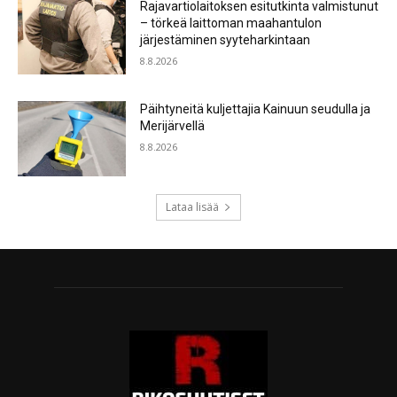
Rajavartiolaitoksen esitutkinta valmistunut
– törkeä laittoman maahantulon
järjestäminen syyteharkintaan
8.8.2026
Päihtyneitä kuljettajia Kainuun seudulla ja
Merijärvellä
8.8.2026
Lataa lisää