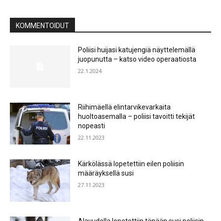
KOMMENTOIDUT
Poliisi huijasi katujengiä näyttelemällä
juopunutta – katso video operaatiosta
22.1.2024
Riihimäellä elintarvikevarkaita
huoltoasemalla – poliisi tavoitti tekijät
nopeasti
22.11.2023
Kärkölässä lopetettiin eilen poliisin
määräyksellä susi
27.11.2023