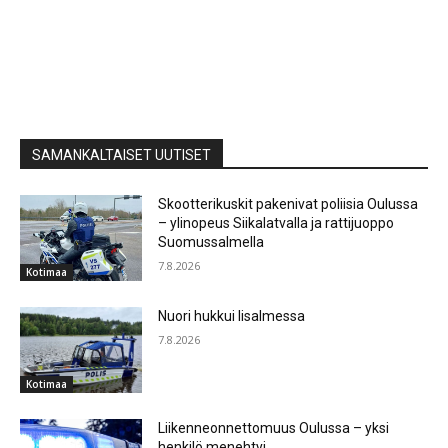
SAMANKALTAISET UUTISET
Skootterikuskit pakenivat poliisia Oulussa
– ylinopeus Siikalatvalla ja rattijuoppo
Suomussalmella
7.8.2026
Kotimaa
Nuori hukkui Iisalmessa
7.8.2026
Kotimaa
Liikenneonnettomuus Oulussa – yksi
henkilö menehtyi