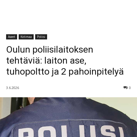
Aseet
Kotimaa
Poliisi
Oulun poliisilaitoksen
tehtäviä: laiton ase,
tuhopoltto ja 2 pahoinpitelyä
3.6.2026
0