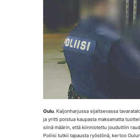
Oulu
. Kaijonharjussa sijaitsevassa tavaratal
ja yritti poistua kaupasta maksamatta tuotteit
siinä määrin, että kiinniotettu jouduttiin ra
Poliisi tutkii tapausta ryöstönä, kertoo Oulun 