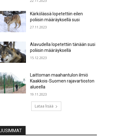
22.11.2023
Kärkölässä lopetettiin eilen
poliisin määräyksellä susi
27.11.2023
Alavudella lopetettiin tänään susi
poliisin määräyksellä
15.12.2023
Laittoman maahantulon ilmiö
Kaakkois-Suomen rajavartioston
alueella
19.11.2023
Lataa lisää
UUSIMMAT