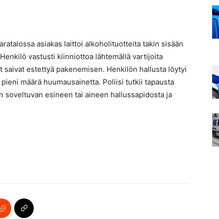
aratalossa asiakas laittoi alkoholituotteita takin sisään
enkilö vastusti kiinniottoa lähtemällä vartijoita
at saivat estettyä pakenemisen. Henkilön hallusta löytyi
pieni määrä huumausainetta. Poliisi tutkii tapausta
 soveltuvan esineen tai aineen hallussapidosta ja