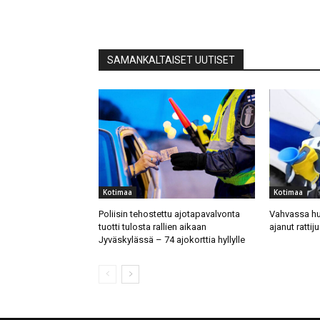
SAMANKALTAISET UUTISET
Kotimaa
Kotimaa
Poliisin tehostettu ajotapavalvonta
Vahvassa hu
tuotti tulosta rallien aikaan
ajanut rattij
Jyväskylässä – 74 ajokorttia hyllylle