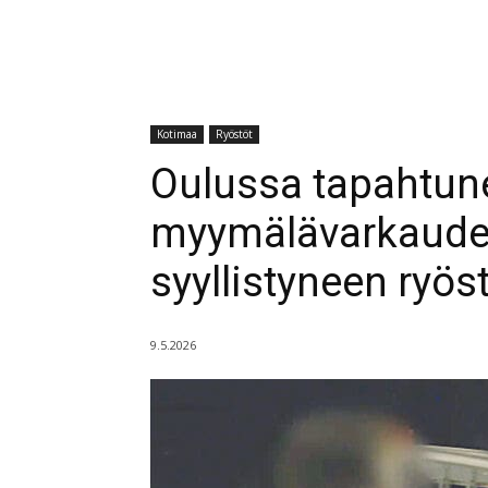
Kotimaa
Ryöstöt
Oulussa tapahtun
myymälävarkaudes
syyllistyneen ryös
9.5.2026