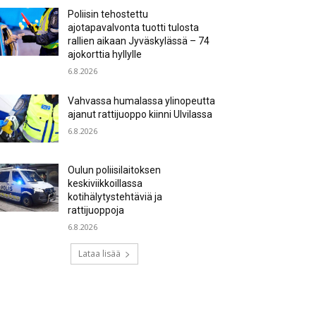
Poliisin tehostettu
ajotapavalvonta tuotti tulosta
rallien aikaan Jyväskylässä – 74
ajokorttia hyllylle
6.8.2026
Vahvassa humalassa ylinopeutta
ajanut rattijuoppo kiinni Ulvilassa
6.8.2026
Oulun poliisilaitoksen
keskiviikkoillassa
kotihälytystehtäviä ja
rattijuoppoja
6.8.2026
Lataa lisää