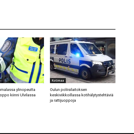
Kotimaa
malassa ylinopeutta
Oulun poliisilaitoksen
uoppo kiinni Ulvilassa
keskiviikkoillassa kotihälytystehtäviä
ja rattijuoppoja