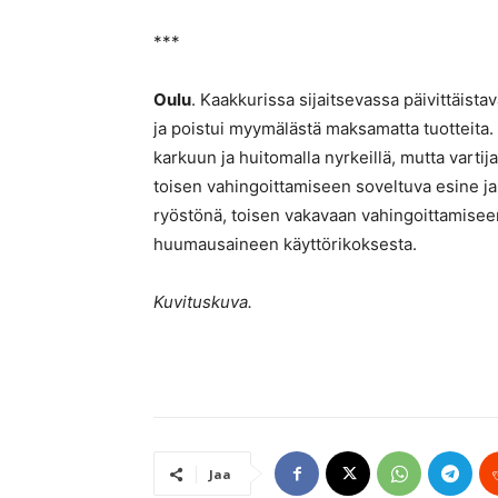
***
Oulu
. Kaakkurissa sijaitsevassa päivittäistav
ja poistui myymälästä maksamatta tuotteita. H
karkuun ja huitomalla nyrkeillä, mutta vartij
toisen vahingoittamiseen soveltuva esine ja 
ryöstönä, toisen vakavaan vahingoittamiseen
huumausaineen käyttörikoksesta.
Kuvituskuva.
Jaa