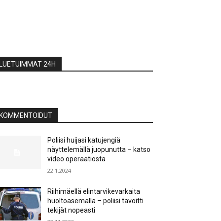
LUETUIMMAT 24H
KOMMENTOIDUT
Poliisi huijasi katujengiä
näyttelemällä juopunutta – katso
video operaatiosta
22.1.2024
Riihimäellä elintarvikevarkaita
huoltoasemalla – poliisi tavoitti
tekijät nopeasti