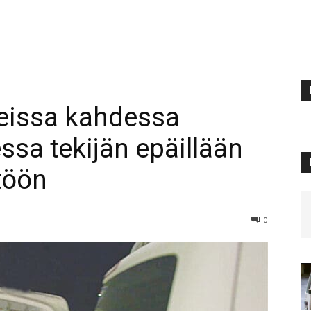
eissa kahdessa
sa tekijän epäillään
töön
0