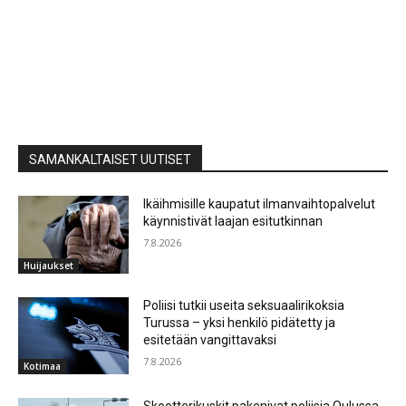
SAMANKALTAISET UUTISET
Ikäihmisille kaupatut ilmanvaihtopalvelut
käynnistivät laajan esitutkinnan
7.8.2026
Huijaukset
Poliisi tutkii useita seksuaalirikoksia
Turussa – yksi henkilö pidätetty ja
esitetään vangittavaksi
7.8.2026
Kotimaa