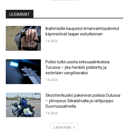
UUSIMMAT
Ikäihmisille kaupatut ilmanvaihtopalvelut
käynnistivät laajan esitutkinnan
7.8.2026
Poliisi tutkii useita seksuaalirikoksia
Turussa – yksi henkilö pidätetty ja
esitetään vangittavaksi
7.8.2026
Skootterikuskit pakenivat poliisia Oulussa
– ylinopeus Siikalatvalla ja rattijuoppo
Suomussalmella
7.8.2026
Lataa lisää