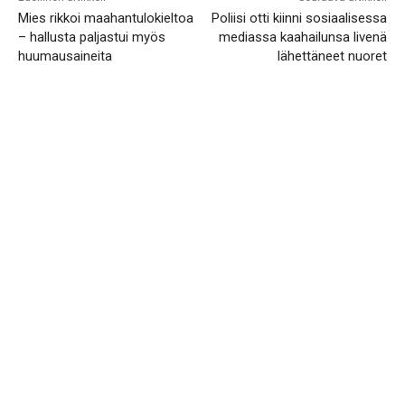
Mies rikkoi maahantulokieltoa
Poliisi otti kiinni sosiaalisessa
– hallusta paljastui myös
mediassa kaahailunsa livenä
huumausaineita
lähettäneet nuoret