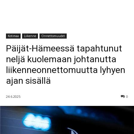
Kotimaa
Liikenne
Onnettomuudet
Päijät-Hämeessä tapahtunut
neljä kuolemaan johtanutta
liikenneonnettomuutta lyhyen
ajan sisällä
24.6.2025
0