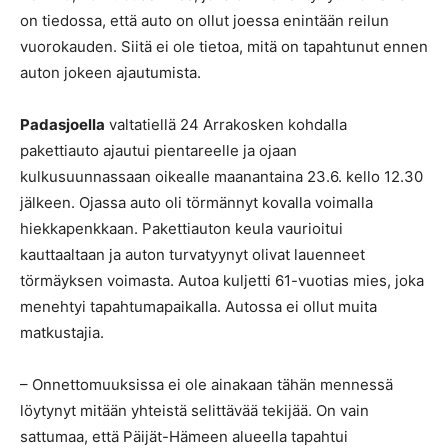
on tiedossa, että auto on ollut joessa enintään reilun
vuorokauden. Siitä ei ole tietoa, mitä on tapahtunut ennen
auton jokeen ajautumista.
Padasjoella
valtatiellä 24 Arrakosken kohdalla
pakettiauto ajautui pientareelle ja ojaan
kulkusuunnassaan oikealle maanantaina 23.6. kello 12.30
jälkeen. Ojassa auto oli törmännyt kovalla voimalla
hiekkapenkkaan. Pakettiauton keula vaurioitui
kauttaaltaan ja auton turvatyynyt olivat lauenneet
törmäyksen voimasta. Autoa kuljetti 61-vuotias mies, joka
menehtyi tapahtumapaikalla. Autossa ei ollut muita
matkustajia.
– Onnettomuuksissa ei ole ainakaan tähän mennessä
löytynyt mitään yhteistä selittävää tekijää. On vain
sattumaa, että Päijät-Hämeen alueella tapahtui