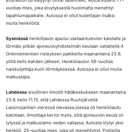
että auton turvatyynyt olivat lauenneet. Autoa kuljetti 77-
vuotias mies, joka elvytyksestä huolimatta menehtyi
tapahtumapaikalle. Autossa ei ollut kuljettajan lisäksi
muita henkilöitä.
Sysmässä
henkilöauto ajautui vastaantulevien kaistalle ja
törmäsi pitkän ajoneuvoyhdistelmän keulaan valtatiellä 4
Onkiniementien risteyksen paikkeilla maanantaina 23.6.
yöllä kello kahden jälkeen. Henkilöauton 58-vuotias
naiskuljettaja kuoli törmäyksessä. Autossa ei ollut muita
matkustajia.
Lahdessa
sivullinen ilmoitti hätäkeskukseen maanantaina
23.6. kello 11.15, että Lahdessa Ruuhijärvellä
Lassinojantien vieressä olevassa joessa oli henkilöauto
katollaan. Ilmoittaja kertoi myös, että ajoneuvon keula oli
lytyssä ja matkustamo veden vallassa. Autosta löytyi yksi
henkilö, 25-vuotias mies, joka oli menehtynyt. Poliisilla