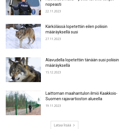
nopeasti
22.11.2023
Kärkölässä lopetettiin eilen poliisin
määräyksellä susi
27.11.2023
Alavudella lopetettiin tänään susi poliisin
määräyksellä
15.12.2023
Laittoman maahantulon ilmiö Kaakkois-
Suomen rajavartioston alueella
19.11.2023
Lataa lisää