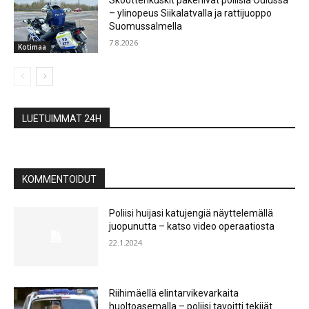
Skootterikuskit pakenivat poliisia Oulussa
– ylinopeus Siikalatvalla ja rattijuoppo
Suomussalmella
7.8.2026
Kotimaa
LUETUIMMAT 24H
KOMMENTOIDUT
Poliisi huijasi katujengiä näyttelemällä
juopunutta – katso video operaatiosta
22.1.2024
Riihimäellä elintarvikevarkaita
huoltoasemalla – poliisi tavoitti tekijät