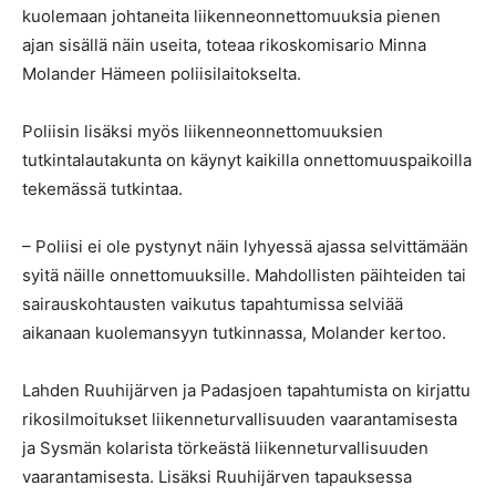
kuolemaan johtaneita liikenneonnettomuuksia pienen
ajan sisällä näin useita, toteaa rikoskomisario Minna
Molander Hämeen poliisilaitokselta.
Poliisin lisäksi myös liikenneonnettomuuksien
tutkintalautakunta on käynyt kaikilla onnettomuuspaikoilla
tekemässä tutkintaa.
– Poliisi ei ole pystynyt näin lyhyessä ajassa selvittämään
syitä näille onnettomuuksille. Mahdollisten päihteiden tai
sairauskohtausten vaikutus tapahtumissa selviää
aikanaan kuolemansyyn tutkinnassa, Molander kertoo.
Lahden Ruuhijärven ja Padasjoen tapahtumista on kirjattu
rikosilmoitukset liikenneturvallisuuden vaarantamisesta
ja Sysmän kolarista törkeästä liikenneturvallisuuden
vaarantamisesta. Lisäksi Ruuhijärven tapauksessa