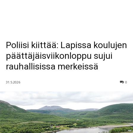
Poliisi kiittää: Lapissa koulujen
päättäjäisviikonloppu sujui
rauhallisissa merkeissä
31.5.2026
0