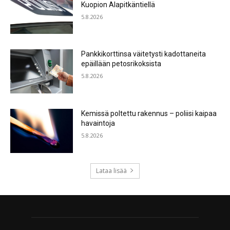
Kuopion Alapitkäntiellä
5.8.2026
Pankkikorttinsa väitetysti kadottaneita
epäillään petosrikoksista
5.8.2026
Kemissä poltettu rakennus – poliisi kaipaa
havaintoja
5.8.2026
Lataa lisää