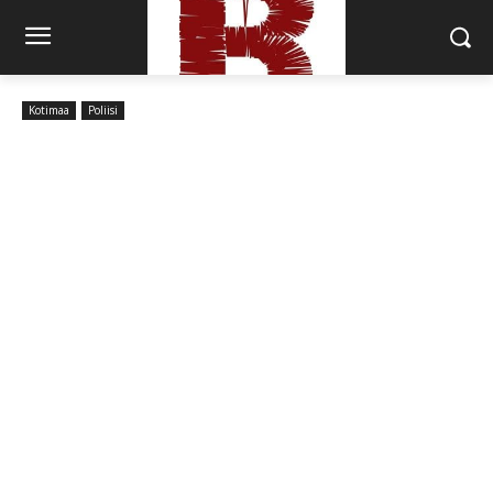
Kotimaa
Poliisi