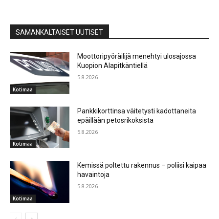
SAMANKALTAISET UUTISET
Moottoripyöräilijä menehtyi ulosajossa
Kuopion Alapitkäntiellä
5.8.2026
Kotimaa
Pankkikorttinsa väitetysti kadottaneita
epäillään petosrikoksista
5.8.2026
Kotimaa
Kemissä poltettu rakennus – poliisi kaipaa
havaintoja
5.8.2026
Kotimaa