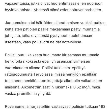
vapaaehtoisia, jotka olivat huolehtimassa eilen nuorison
hyvinvoinnista – yhdessä nämä asiat hoituvat parhaiten.
Juopumuksen tai häiriöiden aiheuttamisen vuoksi, putkan
keltaisten patjojen päälle makaamaan päätyi muutamia
juhlijoita, jotka eivät enää pystyneet huolehtimaan
itsestään, vaan poliisi otti heidät hoteisiinsa.
Poliisi joutui kaikesta huolimatta kirjaamaan muutamia
henkilöitä rikoksesta epäillyn asemaan viimeisen
vuorokauden aikana. Poliisi tutkii mm. epäiltyä
rattijuopumusta Tervolassa, missä henkilön epäillään
toimineen henkilöauton kuljettaja alkoholin vaikutuksen
alaisena. Alkometriin saatiin lukemaksi 0,52 mg/l, mikä
vastaa promilleina yli yhtä.
Rovaniemellä hurjasteltiin vastaavasti poliisin tutkaan 193