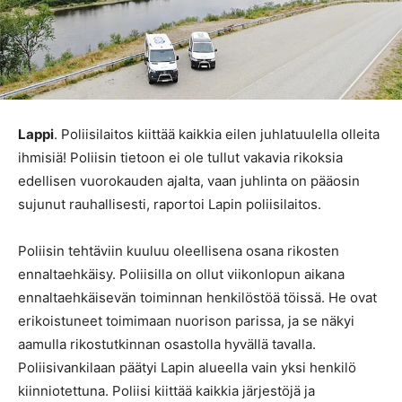
Lappi
. Poliisilaitos kiittää kaikkia eilen juhlatuulella olleita
ihmisiä! Poliisin tietoon ei ole tullut vakavia rikoksia
edellisen vuorokauden ajalta, vaan juhlinta on pääosin
sujunut rauhallisesti, raportoi Lapin poliisilaitos.
Poliisin tehtäviin kuuluu oleellisena osana rikosten
ennaltaehkäisy. Poliisilla on ollut viikonlopun aikana
ennaltaehkäisevän toiminnan henkilöstöä töissä. He ovat
erikoistuneet toimimaan nuorison parissa, ja se näkyi
aamulla rikostutkinnan osastolla hyvällä tavalla.
Poliisivankilaan päätyi Lapin alueella vain yksi henkilö
kiinniotettuna. Poliisi kiittää kaikkia järjestöjä ja