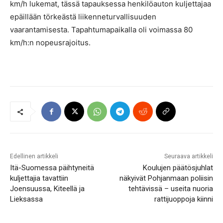
km/h lukemat, tässä tapauksessa henkilöauton kuljettajaa
epäillään törkeästä liikenneturvallisuuden
vaarantamisesta. Tapahtumapaikalla oli voimassa 80
km/h:n nopeusrajoitus.
Edellinen artikkeli
Seuraava artikkeli
Itä-Suomessa päihtyneitä
Koulujen päätösjuhlat
kuljettajia tavattiin
näkyivät Pohjanmaan poliisin
Joensuussa, Kiteellä ja
tehtävissä – useita nuoria
Lieksassa
rattijuoppoja kiinni