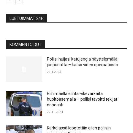
LUETUIMMAT 24H
KOMMENTOIDUT
Poliisi huijasi katujengiä näyttelemällä
juopunutta – katso video operaatiosta
22.1.2024
Riihimäellä elintarvikevarkaita
huoltoasemalla – poliisi tavoitti tekijät
nopeasti
22.11.2023
Kärkölässä lopetettiin eilen poliisin