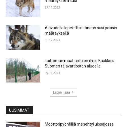
määräyksellä susi
27.11.2023
Alavudella lopetettiin tänään susi poliisin
määräyksellä
15.12.2023
Laittoman maahantulon ilmiö Kaakkois-
Suomen rajavartioston alueella
19.11.2023
Lataa lisää
UUSIMMAT
Moottoripyöräilijä menehtyi ulosajossa