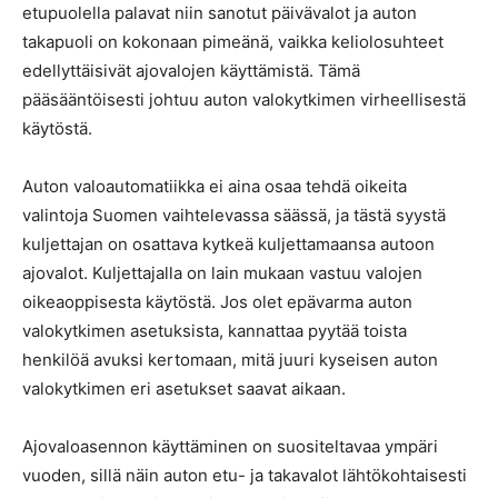
etupuolella palavat niin sanotut päivävalot ja auton
takapuoli on kokonaan pimeänä, vaikka keliolosuhteet
edellyttäisivät ajovalojen käyttämistä. Tämä
pääsääntöisesti johtuu auton valokytkimen virheellisestä
käytöstä.
Auton valoautomatiikka ei aina osaa tehdä oikeita
valintoja Suomen vaihtelevassa säässä, ja tästä syystä
kuljettajan on osattava kytkeä kuljettamaansa autoon
ajovalot. Kuljettajalla on lain mukaan vastuu valojen
oikeaoppisesta käytöstä. Jos olet epävarma auton
valokytkimen asetuksista, kannattaa pyytää toista
henkilöä avuksi kertomaan, mitä juuri kyseisen auton
valokytkimen eri asetukset saavat aikaan.
Ajovaloasennon käyttäminen on suositeltavaa ympäri
vuoden, sillä näin auton etu- ja takavalot lähtökohtaisesti