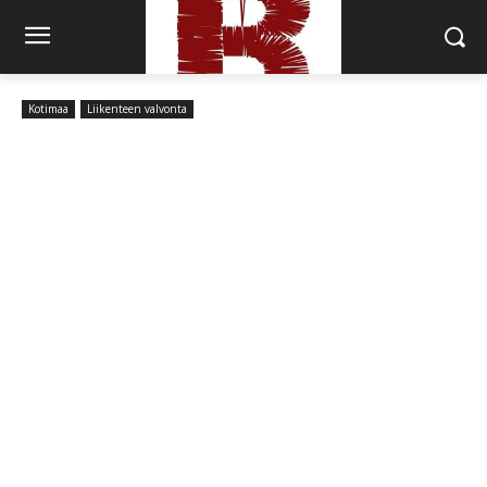
Kotimaa
Liikenteen valvonta