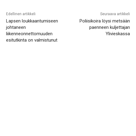
Edellinen artikkeli
Seuraava artikkeli
Lapsen loukkaantumiseen
Poliisikoira löysi metsään
johtaneen
paenneen kuljettajan
liikenneonnettomuuden
Ylivieskassa
esitutkinta on valmistunut