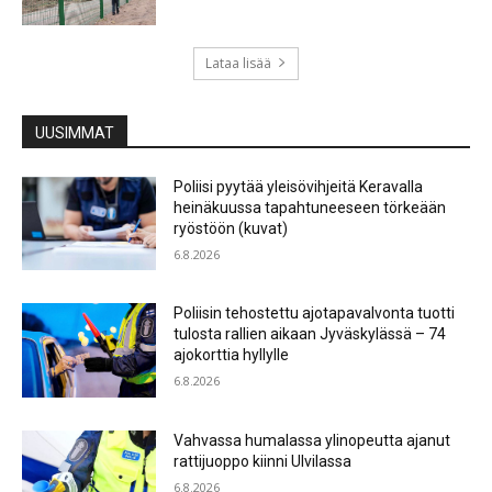
Lataa lisää
UUSIMMAT
Poliisi pyytää yleisövihjeitä Keravalla
heinäkuussa tapahtuneeseen törkeään
ryöstöön (kuvat)
6.8.2026
Poliisin tehostettu ajotapavalvonta tuotti
tulosta rallien aikaan Jyväskylässä – 74
ajokorttia hyllylle
6.8.2026
Vahvassa humalassa ylinopeutta ajanut
rattijuoppo kiinni Ulvilassa
6.8.2026