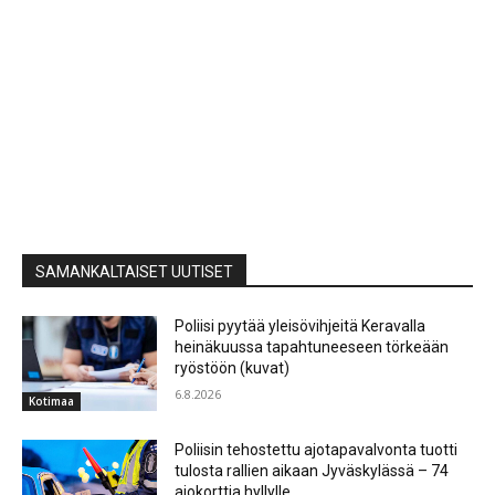
SAMANKALTAISET UUTISET
Poliisi pyytää yleisövihjeitä Keravalla
heinäkuussa tapahtuneeseen törkeään
ryöstöön (kuvat)
6.8.2026
Kotimaa
Poliisin tehostettu ajotapavalvonta tuotti
tulosta rallien aikaan Jyväskylässä – 74
ajokorttia hyllylle