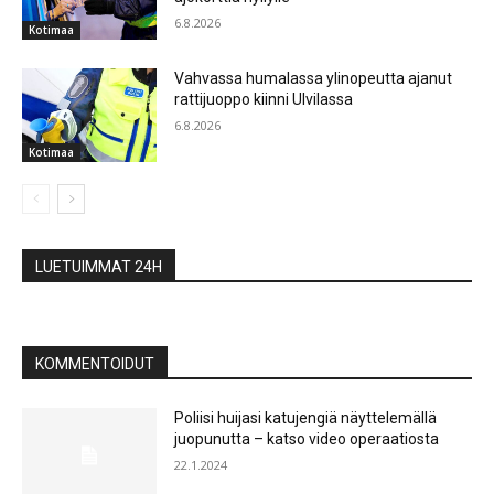
6.8.2026
Kotimaa
Vahvassa humalassa ylinopeutta ajanut
rattijuoppo kiinni Ulvilassa
6.8.2026
Kotimaa
LUETUIMMAT 24H
KOMMENTOIDUT
Poliisi huijasi katujengiä näyttelemällä
juopunutta – katso video operaatiosta
22.1.2024