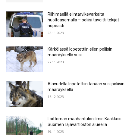
Riihimäellä elintarvikevarkaita
huoltoasemalla – poliisi tavoitti tekijät
nopeasti
22.11.2023
Kärkölässä lopetettiin eilen poliisin
määräyksellä susi
27.11.2023
Alavudella lopetettiin tänään susi poliisin
määräyksellä
15.12.2023
Laittoman maahantulon ilmiö Kaakkois-
Suomen rajavartioston alueella
19.11.2023