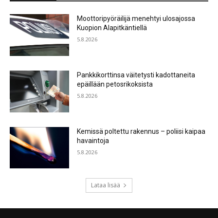
Moottoripyöräilijä menehtyi ulosajossa
Kuopion Alapitkäntiellä
5.8.2026
Pankkikorttinsa väitetysti kadottaneita
epäillään petosrikoksista
5.8.2026
Kemissä poltettu rakennus – poliisi kaipaa
havaintoja
5.8.2026
Lataa lisää