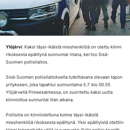
Ylöjärvi
. Kaksi täysi-ikäistä mieshenkilöä on otettu kiinni
rikoksesta epäiltynä sunnuntai-iltana, kertoo Sisä-
Suomen poliisilaitos.
Sisä-Suomen poliisilaitoksella tutkittavana olevaan tapon
yritykseen, joka tapahtui sunnuntaina 5.7. klo 00.55
Ylöjärvellä Pimeesalmessa, on suoritettu kaksi uutta
kiinniottoa sunnuntai illan aikana.
Poliisilla on kiinniotettuna kolme täysi-ikäistä
mieshenkilöä rikoksesta epäiltynä. Yksi epäillyistä otettiin
kiinni tekopaikalta yöllä ja sunnuntai illalla poliisi tavoitti