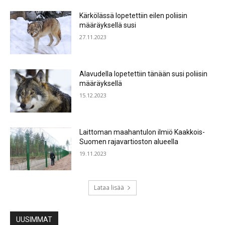
Kärkölässä lopetettiin eilen poliisin
määräyksellä susi
27.11.2023
Alavudella lopetettiin tänään susi poliisin
määräyksellä
15.12.2023
Laittoman maahantulon ilmiö Kaakkois-
Suomen rajavartioston alueella
19.11.2023
Lataa lisää
UUSIMMAT