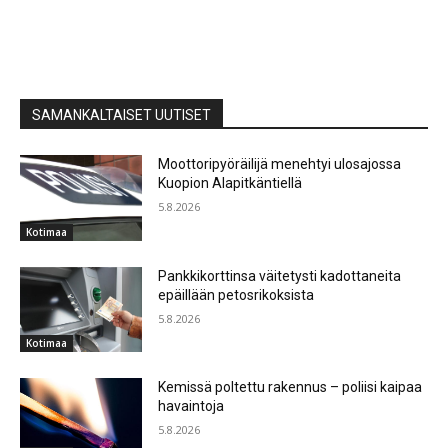
SAMANKALTAISET UUTISET
Moottoripyöräilijä menehtyi ulosajossa
Kuopion Alapitkäntiellä
5.8.2026
Kotimaa
Pankkikorttinsa väitetysti kadottaneita
epäillään petosrikoksista
5.8.2026
Kotimaa
Kemissä poltettu rakennus – poliisi kaipaa
havaintoja
5.8.2026