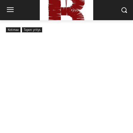
Kotimaa
Tapon yritys