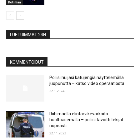
Kotimaa
LUETUIMMAT 24H
KOMMENTOIDUT
Poliisi huijasi katujengiä näyttelemällä
juopunutta – katso video operaatiosta
22.1.2024
Riihimäellä elintarvikevarkaita
huoltoasemalla – poliisi tavoitti tekijät
nopeasti
22.11.2023