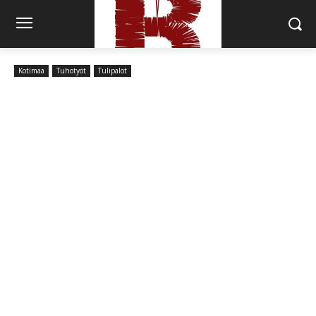
Kotimaa
Tuhotyöt
Tulipalot