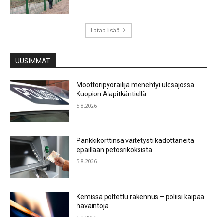
Lataa lisää
UUSIMMAT
Moottoripyöräilijä menehtyi ulosajossa
Kuopion Alapitkäntiellä
5.8.2026
Pankkikorttinsa väitetysti kadottaneita
epäillään petosrikoksista
5.8.2026
Kemissä poltettu rakennus – poliisi kaipaa
havaintoja