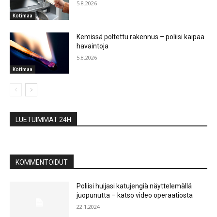
5.8.2026
Kotimaa
Kemissä poltettu rakennus – poliisi kaipaa
havaintoja
5.8.2026
Kotimaa
LUETUIMMAT 24H
KOMMENTOIDUT
Poliisi huijasi katujengiä näyttelemällä
juopunutta – katso video operaatiosta
22.1.2024