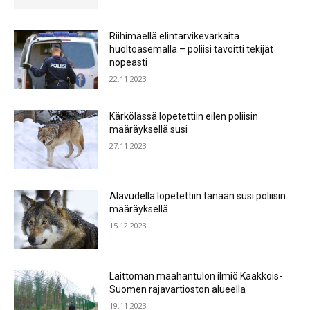
Riihimäellä elintarvikevarkaita
huoltoasemalla – poliisi tavoitti tekijät
nopeasti
22.11.2023
Kärkölässä lopetettiin eilen poliisin
määräyksellä susi
27.11.2023
Alavudella lopetettiin tänään susi poliisin
määräyksellä
15.12.2023
Laittoman maahantulon ilmiö Kaakkois-
Suomen rajavartioston alueella
19.11.2023