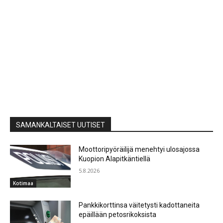
SAMANKALTAISET UUTISET
Moottoripyöräilijä menehtyi ulosajossa
Kuopion Alapitkäntiellä
5.8.2026
Kotimaa
Pankkikorttinsa väitetysti kadottaneita
epäillään petosrikoksista