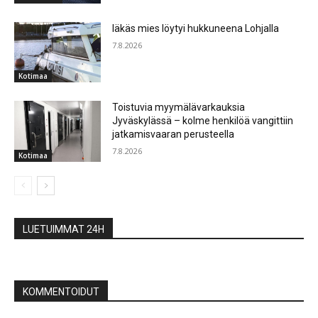
Iäkäs mies löytyi hukkuneena Lohjalla
7.8.2026
Kotimaa
Toistuvia myymälävarkauksia
Jyväskylässä – kolme henkilöä vangittiin
jatkamisvaaran perusteella
7.8.2026
Kotimaa
LUETUIMMAT 24H
KOMMENTOIDUT