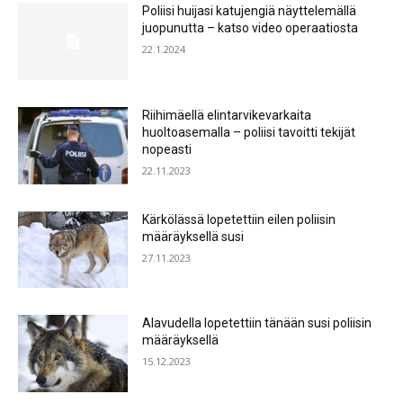
Poliisi huijasi katujengiä näyttelemällä
juopunutta – katso video operaatiosta
22.1.2024
Riihimäellä elintarvikevarkaita
huoltoasemalla – poliisi tavoitti tekijät
nopeasti
22.11.2023
Kärkölässä lopetettiin eilen poliisin
määräyksellä susi
27.11.2023
Alavudella lopetettiin tänään susi poliisin
määräyksellä
15.12.2023