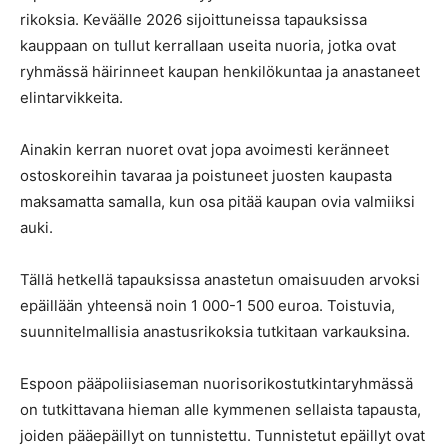
rikoksia. Keväälle 2026 sijoittuneissa tapauksissa
kauppaan on tullut kerrallaan useita nuoria, jotka ovat
ryhmässä häirinneet kaupan henkilökuntaa ja anastaneet
elintarvikkeita.
Ainakin kerran nuoret ovat jopa avoimesti keränneet
ostoskoreihin tavaraa ja poistuneet juosten kaupasta
maksamatta samalla, kun osa pitää kaupan ovia valmiiksi
auki.
Tällä hetkellä tapauksissa anastetun omaisuuden arvoksi
epäillään yhteensä noin 1 000-1 500 euroa. Toistuvia,
suunnitelmallisia anastusrikoksia tutkitaan varkauksina.
Espoon pääpoliisiaseman nuorisorikostutkintaryhmässä
on tutkittavana hieman alle kymmenen sellaista tapausta,
joiden pääepäillyt on tunnistettu. Tunnistetut epäillyt ovat