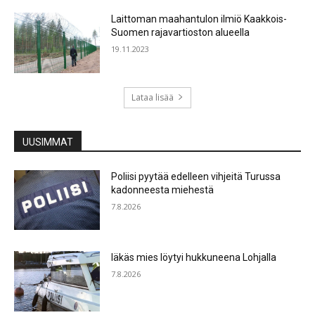
Laittoman maahantulon ilmiö Kaakkois-
Suomen rajavartioston alueella
19.11.2023
Lataa lisää
UUSIMMAT
Poliisi pyytää edelleen vihjeitä Turussa
kadonneesta miehestä
7.8.2026
Iäkäs mies löytyi hukkuneena Lohjalla
7.8.2026