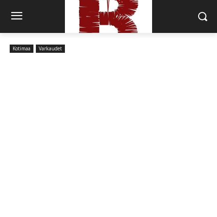
Kotimaa
Varkaudet