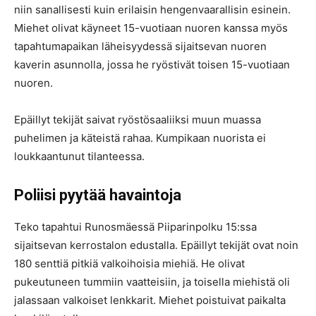
niin sanallisesti kuin erilaisin hengenvaarallisin esinein.
Miehet olivat käyneet 15-vuotiaan nuoren kanssa myös
tapahtumapaikan läheisyydessä sijaitsevan nuoren
kaverin asunnolla, jossa he ryöstivät toisen 15-vuotiaan
nuoren.
Epäillyt tekijät saivat ryöstösaaliiksi muun muassa
puhelimen ja käteistä rahaa. Kumpikaan nuorista ei
loukkaantunut tilanteessa.
Poliisi pyytää havaintoja
Teko tapahtui Runosmäessä Piiparinpolku 15:ssa
sijaitsevan kerrostalon edustalla. Epäillyt tekijät ovat noin
180 senttiä pitkiä valkoihoisia miehiä. He olivat
pukeutuneen tummiin vaatteisiin, ja toisella miehistä oli
jalassaan valkoiset lenkkarit. Miehet poistuivat paikalta