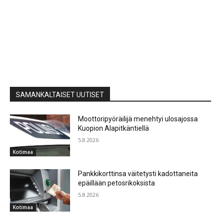
SAMANKALTAISET UUTISET
Moottoripyöräilijä menehtyi ulosajossa
Kuopion Alapitkäntiellä
5.8.2026
Kotimaa
Pankkikorttinsa väitetysti kadottaneita
epäillään petosrikoksista
5.8.2026
Kotimaa