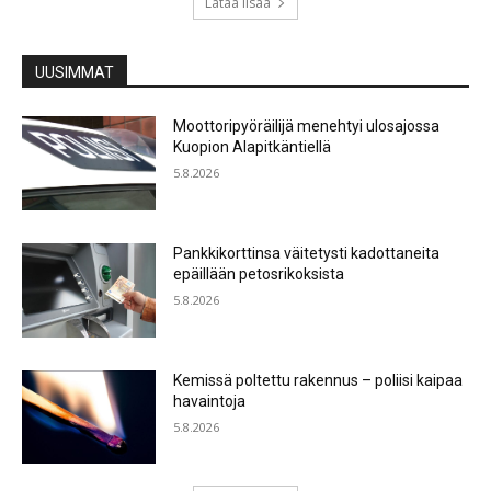
Lataa lisää
UUSIMMAT
Moottoripyöräilijä menehtyi ulosajossa
Kuopion Alapitkäntiellä
5.8.2026
Pankkikorttinsa väitetysti kadottaneita
epäillään petosrikoksista
5.8.2026
Kemissä poltettu rakennus – poliisi kaipaa
havaintoja
5.8.2026