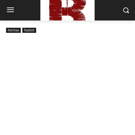
Kotimaa
Ryöstöt