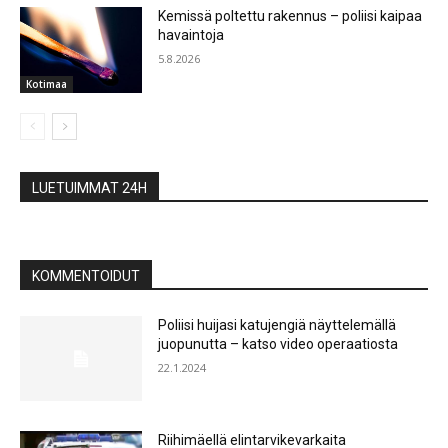
Kemissä poltettu rakennus – poliisi kaipaa
havaintoja
5.8.2026
Kotimaa
LUETUIMMAT 24H
KOMMENTOIDUT
Poliisi huijasi katujengiä näyttelemällä
juopunutta – katso video operaatiosta
22.1.2024
Riihimäellä elintarvikevarkaita