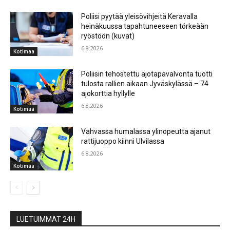
Poliisi pyytää yleisövihjeitä Keravalla
heinäkuussa tapahtuneeseen törkeään
ryöstöön (kuvat)
6.8.2026
Kotimaa
Poliisin tehostettu ajotapavalvonta tuotti
tulosta rallien aikaan Jyväskylässä – 74
ajokorttia hyllylle
6.8.2026
Kotimaa
Vahvassa humalassa ylinopeutta ajanut
rattijuoppo kiinni Ulvilassa
6.8.2026
Kotimaa
LUETUIMMAT 24H