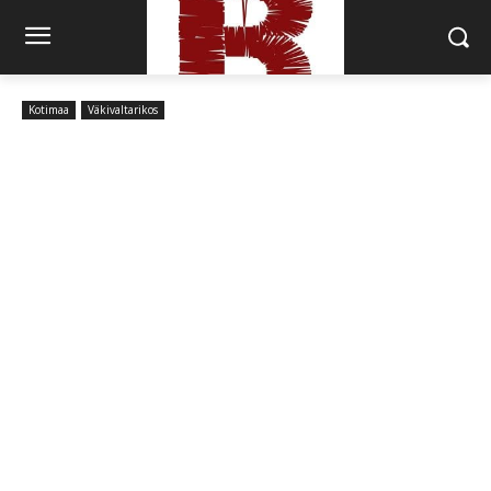
Kotimaa
Väkivaltarikos