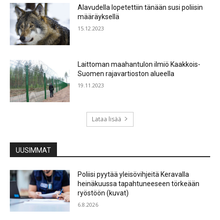
Alavudella lopetettiin tänään susi poliisin
määräyksellä
15.12.2023
Laittoman maahantulon ilmiö Kaakkois-
Suomen rajavartioston alueella
19.11.2023
Lataa lisää
UUSIMMAT
Poliisi pyytää yleisövihjeitä Keravalla
heinäkuussa tapahtuneeseen törkeään
ryöstöön (kuvat)
6.8.2026