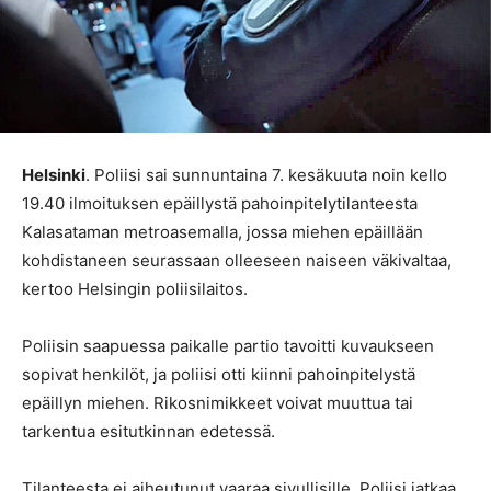
Helsinki
. Poliisi sai sunnuntaina 7. kesäkuuta noin kello
19.40 ilmoituksen epäillystä pahoinpitelytilanteesta
Kalasataman metroasemalla, jossa miehen epäillään
kohdistaneen seurassaan olleeseen naiseen väkivaltaa,
kertoo Helsingin poliisilaitos.
Poliisin saapuessa paikalle partio tavoitti kuvaukseen
sopivat henkilöt, ja poliisi otti kiinni pahoinpitelystä
epäillyn miehen. Rikosnimikkeet voivat muuttua tai
tarkentua esitutkinnan edetessä.
Tilanteesta ei aiheutunut vaaraa sivullisille. Poliisi jatkaa