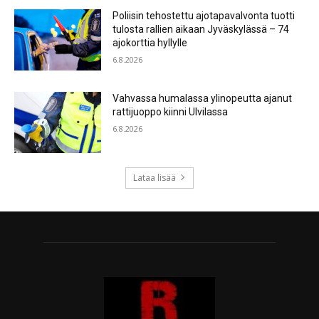
Poliisin tehostettu ajotapavalvonta tuotti
tulosta rallien aikaan Jyväskylässä – 74
ajokorttia hyllylle
6.8.2026
Vahvassa humalassa ylinopeutta ajanut
rattijuoppo kiinni Ulvilassa
6.8.2026
Lataa lisää