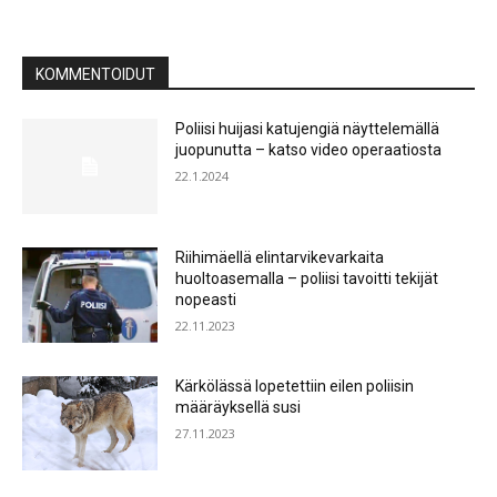
KOMMENTOIDUT
Poliisi huijasi katujengiä näyttelemällä
juopunutta – katso video operaatiosta
22.1.2024
Riihimäellä elintarvikevarkaita
huoltoasemalla – poliisi tavoitti tekijät
nopeasti
22.11.2023
Kärkölässä lopetettiin eilen poliisin
määräyksellä susi
27.11.2023