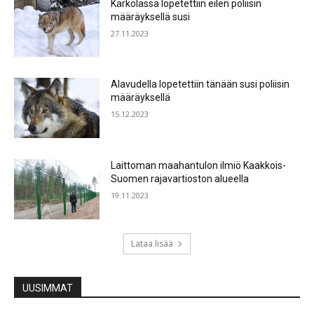
Kärkölässä lopetettiin eilen poliisin
määräyksellä susi
27.11.2023
Alavudella lopetettiin tänään susi poliisin
määräyksellä
15.12.2023
Laittoman maahantulon ilmiö Kaakkois-
Suomen rajavartioston alueella
19.11.2023
Lataa lisää
UUSIMMAT