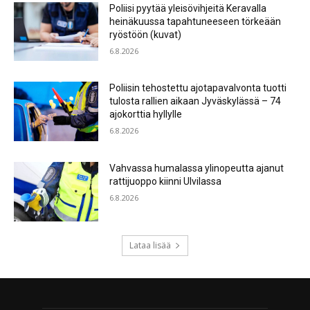
Poliisi pyytää yleisövihjeitä Keravalla
heinäkuussa tapahtuneeseen törkeään
ryöstöön (kuvat)
6.8.2026
Poliisin tehostettu ajotapavalvonta tuotti
tulosta rallien aikaan Jyväskylässä – 74
ajokorttia hyllylle
6.8.2026
Vahvassa humalassa ylinopeutta ajanut
rattijuoppo kiinni Ulvilassa
6.8.2026
Lataa lisää