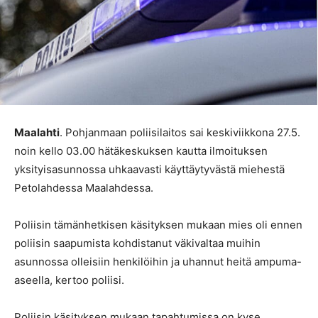
Maalahti
. Pohjanmaan poliisilaitos sai keskiviikkona 27.5.
noin kello 03.00 hätäkeskuksen kautta ilmoituksen
yksityisasunnossa uhkaavasti käyttäytyvästä miehestä
Petolahdessa Maalahdessa.
Poliisin tämänhetkisen käsityksen mukaan mies oli ennen
poliisin saapumista kohdistanut väkivaltaa muihin
asunnossa olleisiin henkilöihin ja uhannut heitä ampuma-
aseella, kertoo poliisi.
Poliisin käsityksen mukaan tapahtumissa on kyse