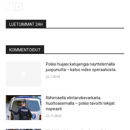
LUETUIMMAT 24H
KOMMENTOIDUT
Poliisi huijasi katujengiä näyttelemällä
juopunutta – katso video operaatiosta
22.1.2024
Riihimäellä elintarvikevarkaita
huoltoasemalla – poliisi tavoitti tekijät
nopeasti
22.11.2023