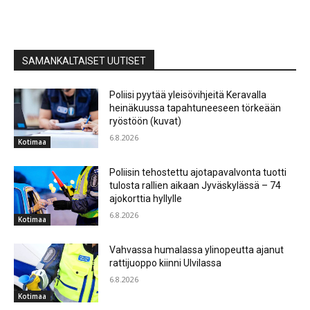
SAMANKALTAISET UUTISET
Poliisi pyytää yleisövihjeitä Keravalla
heinäkuussa tapahtuneeseen törkeään
ryöstöön (kuvat)
6.8.2026
Kotimaa
Poliisin tehostettu ajotapavalvonta tuotti
tulosta rallien aikaan Jyväskylässä – 74
ajokorttia hyllylle
6.8.2026
Kotimaa
Vahvassa humalassa ylinopeutta ajanut
rattijuoppo kiinni Ulvilassa
6.8.2026
Kotimaa