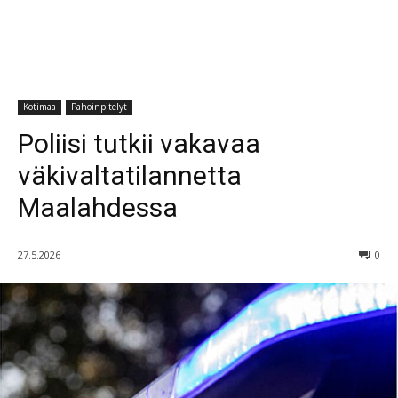
Kotimaa
Pahoinpitelyt
Poliisi tutkii vakavaa
väkivaltatilannetta
Maalahdessa
27.5.2026
0