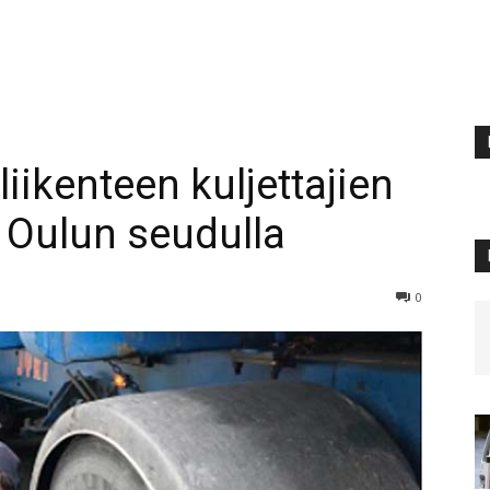
liikenteen kuljettajien
a Oulun seudulla
0