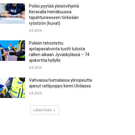
Poliisi pyytää yleisövihjeitä
Keravalla heinäkuussa
tapahtuneeseen törkeään
ryöstöön (kuvat)
6.8.2026
Poliisin tehostettu
ajotapavalvonta tuotti tulosta
rallien aikaan Jyväskylässä – 74
ajokorttia hyllylle
6.8.2026
Vahvassa humalassa ylinopeutta
ajanut rattijuoppo kiinni Ulvilassa
6.8.2026
Lataa lisää