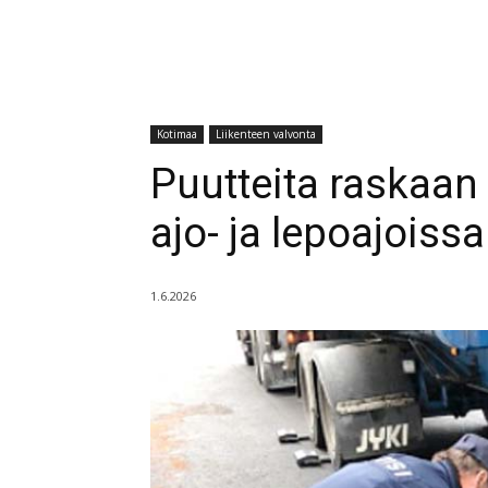
Kotimaa
Liikenteen valvonta
Puutteita raskaan 
ajo- ja lepoajoiss
1.6.2026