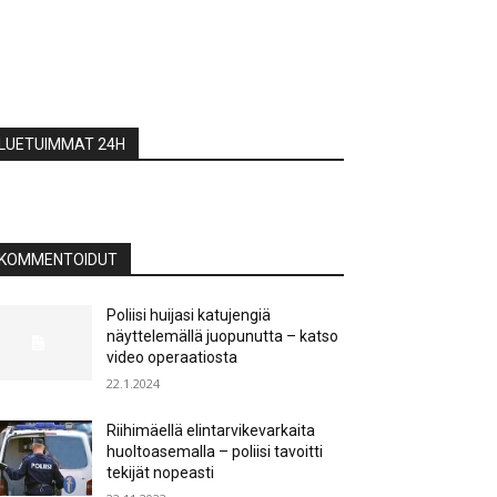
LUETUIMMAT 24H
KOMMENTOIDUT
Poliisi huijasi katujengiä
näyttelemällä juopunutta – katso
video operaatiosta
22.1.2024
Riihimäellä elintarvikevarkaita
huoltoasemalla – poliisi tavoitti
tekijät nopeasti