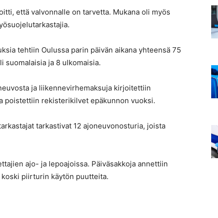
oitti, että valvonnalle on tarvetta. Mukana oli myös
yösuojelutarkastajia.
uksia tehtiin Oulussa parin päivän aikana yhteensä 75
li suomalaisia ja 8 ulkomaisia.
neuvosta ja liikennevirhemaksuja kirjoitettiin
a poistettiin rekisterikilvet epäkunnon vuoksi.
arkastajat tarkastivat 12 ajoneuvonosturia, joista
ettajien ajo- ja lepoajoissa. Päiväsakkoja annettiin
 koski piirturin käytön puutteita.