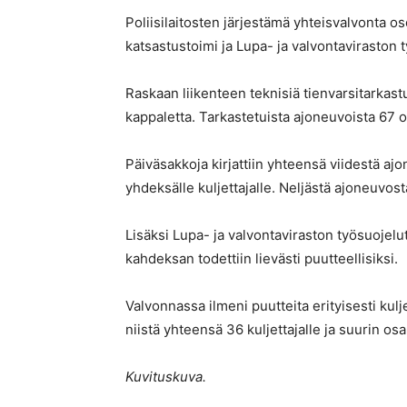
Poliisilaitosten järjestämä yhteisvalvonta os
katsastustoimi ja Lupa- ja valvontaviraston t
Raskaan liikenteen teknisiä tienvarsitarkast
kappaletta. Tarkastetuista ajoneuvoista 67 o
Päiväsakkoja kirjattiin yhteensä viidestä ajo
yhdeksälle kuljettajalle. Neljästä ajoneuvost
Lisäksi Lupa- ja valvontaviraston työsuojelut
kahdeksan todettiin lievästi puutteellisiksi.
Valvonnassa ilmeni puutteita erityisesti kulj
niistä yhteensä 36 kuljettajalle ja suurin osa
Kuvituskuva.