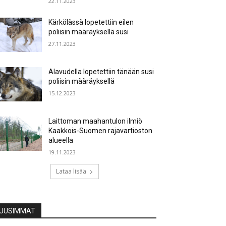
22.11.2023
Kärkölässä lopetettiin eilen
poliisin määräyksellä susi
27.11.2023
Alavudella lopetettiin tänään susi
poliisin määräyksellä
15.12.2023
Laittoman maahantulon ilmiö
Kaakkois-Suomen rajavartioston
alueella
19.11.2023
Lataa lisää
UUSIMMAT