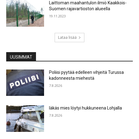
Laittoman maahantulon ilmiö Kaakkois-
Suomen rajavartioston alueella
19.11.2023
Lataa lisää
UUSIMMAT
Poliisi pyytää edelleen vihjeitä Turussa
kadonneesta miehestä
7.8.2026
Iäkäs mies löytyi hukkuneena Lohjalla
7.8.2026