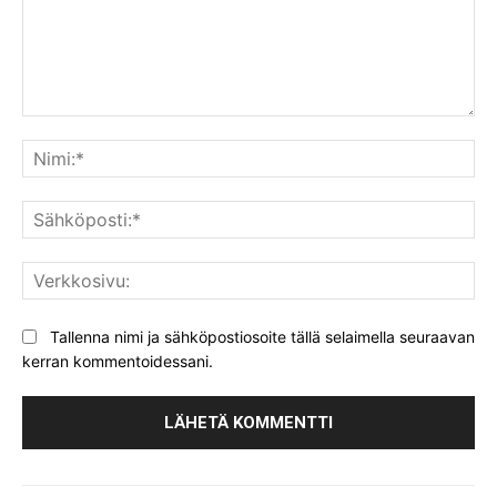
Kommentti:
Nim
Säh
Ver
Tallenna nimi ja sähköpostiosoite tällä selaimella seuraavan
kerran kommentoidessani.