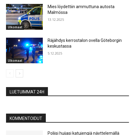
Mies löydettiin ammuttuna autosta
Malmössa
13.12.2025
Ulkomaat
Räjähdys kerrostalon ovella Göteborgin
keskustassa
5.12.2025
Ulkomaat
LUETUIMMAT 24H
KOMMENTOIDUT
Poliisi huijasi katujengiä näyttelemällä