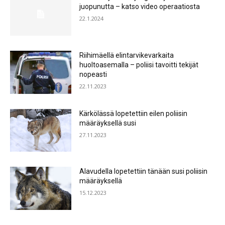
juopunutta – katso video operaatiosta
22.1.2024
Riihimäellä elintarvikevarkaita
huoltoasemalla – poliisi tavoitti tekijät
nopeasti
22.11.2023
Kärkölässä lopetettiin eilen poliisin
määräyksellä susi
27.11.2023
Alavudella lopetettiin tänään susi poliisin
määräyksellä
15.12.2023