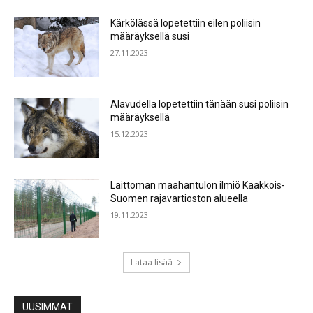
Kärkölässä lopetettiin eilen poliisin
määräyksellä susi
27.11.2023
Alavudella lopetettiin tänään susi poliisin
määräyksellä
15.12.2023
Laittoman maahantulon ilmiö Kaakkois-
Suomen rajavartioston alueella
19.11.2023
Lataa lisää
UUSIMMAT