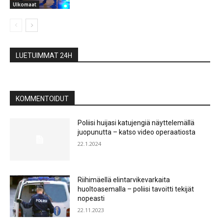
Ulkomaat
LUETUIMMAT 24H
KOMMENTOIDUT
Poliisi huijasi katujengiä näyttelemällä
juopunutta – katso video operaatiosta
22.1.2024
Riihimäellä elintarvikevarkaita
huoltoasemalla – poliisi tavoitti tekijät
nopeasti
22.11.2023