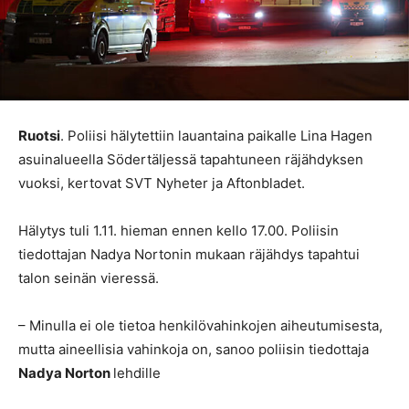
Ruotsi
. Poliisi hälytettiin lauantaina paikalle Lina Hagen
asuinalueella Södertäljessä tapahtuneen räjähdyksen
vuoksi, kertovat SVT Nyheter ja Aftonbladet.
Hälytys tuli 1.11. hieman ennen kello 17.00. Poliisin
tiedottajan Nadya Nortonin mukaan räjähdys tapahtui
talon seinän vieressä.
– Minulla ei ole tietoa henkilövahinkojen aiheutumisesta,
mutta aineellisia vahinkoja on, sanoo poliisin tiedottaja
Nadya Norton
lehdille