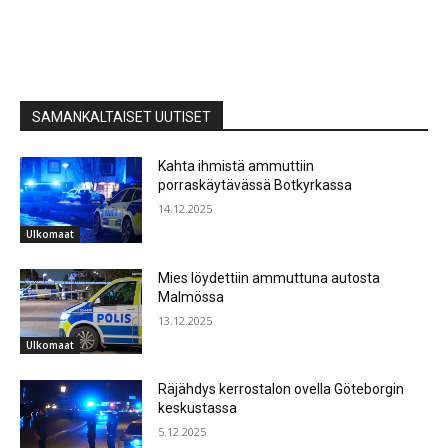
SAMANKALTAISET UUTISET
Kahta ihmistä ammuttiin
porraskäytävässä Botkyrkassa
14.12.2025
Ulkomaat
Mies löydettiin ammuttuna autosta
Malmössa
13.12.2025
Ulkomaat
Räjähdys kerrostalon ovella Göteborgin
keskustassa
5.12.2025