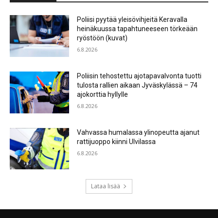
Poliisi pyytää yleisövihjeitä Keravalla
heinäkuussa tapahtuneeseen törkeään
ryöstöön (kuvat)
6.8.2026
Poliisin tehostettu ajotapavalvonta tuotti
tulosta rallien aikaan Jyväskylässä – 74
ajokorttia hyllylle
6.8.2026
Vahvassa humalassa ylinopeutta ajanut
rattijuoppo kiinni Ulvilassa
6.8.2026
Lataa lisää