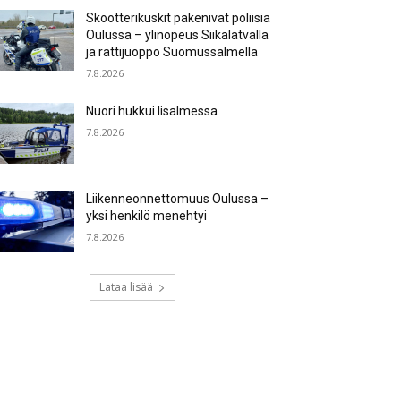
Skootterikuskit pakenivat poliisia
Oulussa – ylinopeus Siikalatvalla
ja rattijuoppo Suomussalmella
7.8.2026
Nuori hukkui Iisalmessa
7.8.2026
Liikenneonnettomuus Oulussa –
yksi henkilö menehtyi
7.8.2026
Lataa lisää