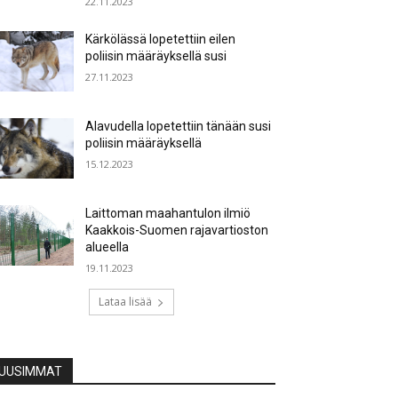
22.11.2023
Kärkölässä lopetettiin eilen
poliisin määräyksellä susi
27.11.2023
Alavudella lopetettiin tänään susi
poliisin määräyksellä
15.12.2023
Laittoman maahantulon ilmiö
Kaakkois-Suomen rajavartioston
alueella
19.11.2023
Lataa lisää
UUSIMMAT