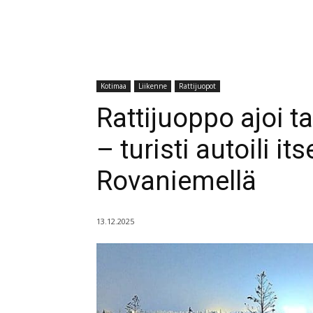
Kotimaa
Liikenne
Rattijuopot
Rattijuoppo ajoi 
– turisti autoili i
Rovaniemellä
13.12.2025