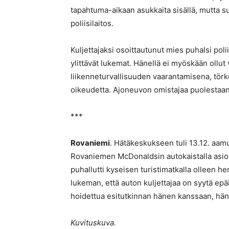
tapahtuma-aikaan asukkaita sisällä, mutta su
poliisilaitos.
Kuljettajaksi osoittautunut mies puhalsi pol
ylittävät lukemat. Hänellä ei myöskään ollut 
liikenneturvallisuuden vaarantamisena, tör
oikeudetta. Ajoneuvon omistajaa puolestaan
***
Rovaniemi
. Hätäkeskukseen tuli 13.12. aam
Rovaniemen McDonaldsin autokaistalla asioiv
puhallutti kyseisen turistimatkalla olleen he
lukeman, että auton kuljettajaa on syytä epä
hoidettua esitutkinnan hänen kanssaan, hän
Kuvituskuva.