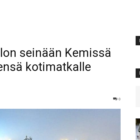
talon seinään Kemissä
tsensä kotimatkalle
0