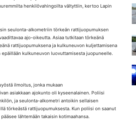
uremmilta henkilövahingoilta vältyttiin, kertoo Lapin
iisin seulonta-alkometriin törkeän rattijuopumuksen
vaadittavaa ajo-oikeutta. Asiaa tutkitaan törkeänä
keänä rattijuopumuksena ja kulkuneuvon kuljettamisena
 epäillään kulkuneuvon luovuttamisesta juopuneelle.
uyöstä ilmoitus, jonka mukaan
an asiakkaan ajokunto oli kyseenalainen. Poliisi
nkilön, ja seulonta-alkometri antoikin sellaisen
illä törkeästä rattijuopumuksesta. Kun poliisi on saanut
 pääsee lähtemään takaisin kotimaahansa.