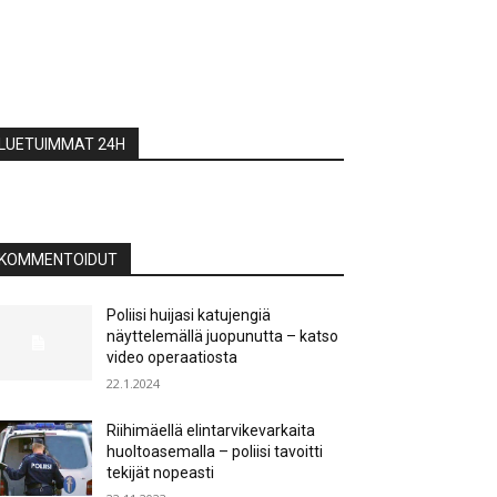
LUETUIMMAT 24H
KOMMENTOIDUT
Poliisi huijasi katujengiä
näyttelemällä juopunutta – katso
video operaatiosta
22.1.2024
Riihimäellä elintarvikevarkaita
huoltoasemalla – poliisi tavoitti
tekijät nopeasti