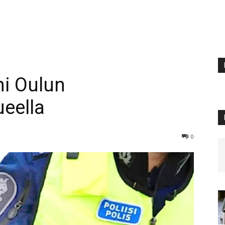
ni Oulun
ueella
0