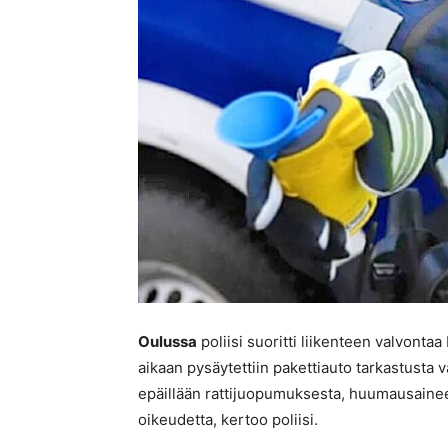
Oulussa
poliisi suoritti liikenteen valvonta
aikaan pysäytettiin pakettiauto tarkastusta 
epäillään rattijuopumuksesta, huumausainee
oikeudetta, kertoo poliisi.