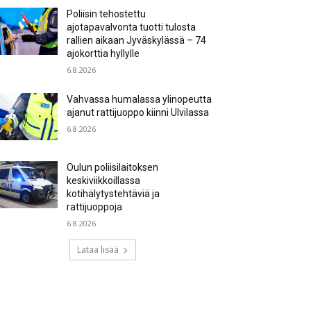
Poliisin tehostettu
ajotapavalvonta tuotti tulosta
rallien aikaan Jyväskylässä – 74
ajokorttia hyllylle
6.8.2026
Vahvassa humalassa ylinopeutta
ajanut rattijuoppo kiinni Ulvilassa
6.8.2026
Oulun poliisilaitoksen
keskiviikkoillassa
kotihälytystehtäviä ja
rattijuoppoja
6.8.2026
Lataa lisää