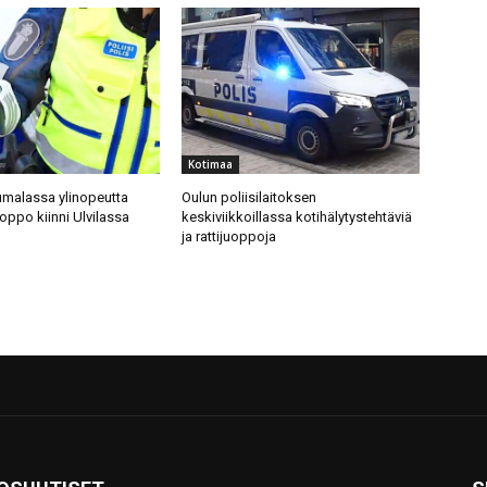
Kotimaa
malassa ylinopeutta
Oulun poliisilaitoksen
uoppo kiinni Ulvilassa
keskiviikkoillassa kotihälytystehtäviä
ja rattijuoppoja