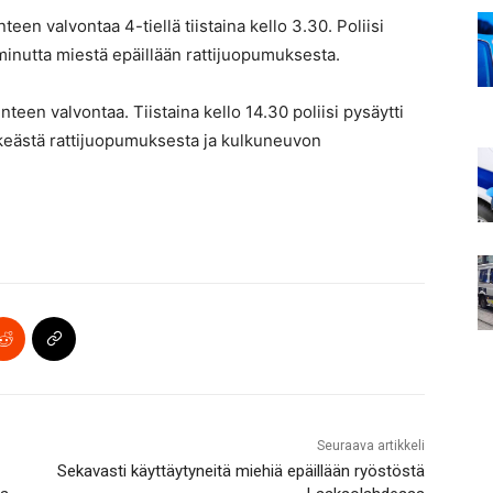
nteen valvontaa 4-tiellä tiistaina kello 3.30. Poliisi
iminutta miestä epäillään rattijuopumuksesta.
nteen valvontaa. Tiistaina kello 14.30 poliisi pysäytti
örkeästä rattijuopumuksesta ja kulkuneuvon
Seuraava artikkeli
Sekavasti käyttäytyneitä miehiä epäillään ryöstöstä