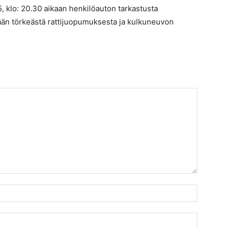
.5, klo: 20.30 aikaan henkilöauton tarkastusta
llään törkeästä rattijuopumuksesta ja kulkuneuvon
Nimi:*
Sähköpost