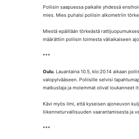
Poliisin saapuessa paikalle yhdessä ensihoid
mies. Mies puhalsi poliisin alkometriin törke
Miestä epäillään törkeästä rattijuopumukses
määrättiin poliisin toimesta väliaikaiseen aj
***
Oulu
. Lauantaina 10.5, klo:20.14 aikaan polii
valopylvääseen. Poliisille selvisi tapahtumapa
matkustaja ja molemmat olivat loukanneet i
Kävi myös ilmi, että kyseisen ajoneuvon kulj
liikenneturvallisuuden vaarantamisesta ja
***