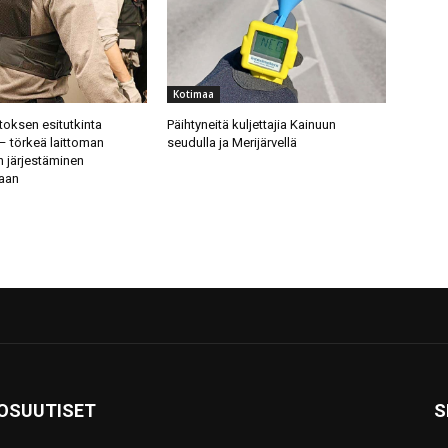
Kotimaa
itoksen esitutkinta
Päihtyneitä kuljettajia Kainuun
– törkeä laittoman
seudulla ja Merijärvellä
 järjestäminen
taan
KOSUUTISET
S