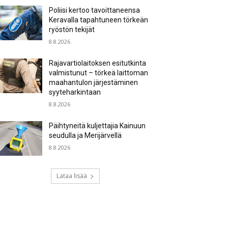
Poliisi kertoo tavoittaneensa
Keravalla tapahtuneen törkeän
ryöstön tekijät
8.8.2026
Rajavartiolaitoksen esitutkinta
valmistunut – törkeä laittoman
maahantulon järjestäminen
syyteharkintaan
8.8.2026
Päihtyneitä kuljettajia Kainuun
seudulla ja Merijärvellä
8.8.2026
Lataa lisää