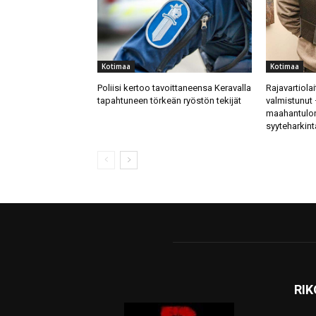
Kotimaa
Kotimaa
Poliisi kertoo tavoittaneensa Keravalla
Rajavartiola
tapahtuneen törkeän ryöstön tekijät
valmistunut 
maahantulon
syyteharkin
RI