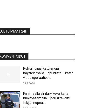
LUETUIMMAT 24H
KOMMENTOIDUT
Poliisi huijasi katujengiä
näyttelemällä juopunutta – katso
video operaatiosta
22.1.2024
Riihimäellä elintarvikevarkaita
huoltoasemalla – poliisi tavoitti
tekijät nopeasti