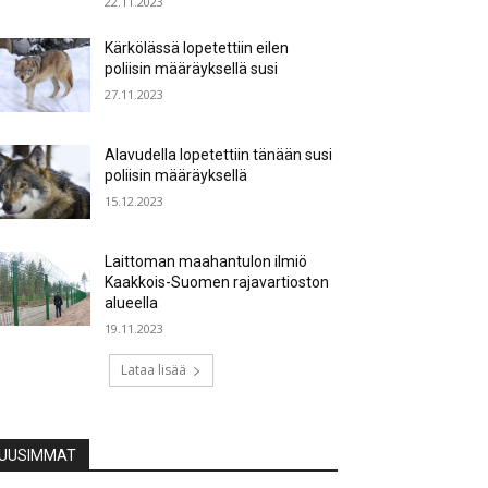
22.11.2023
Kärkölässä lopetettiin eilen
poliisin määräyksellä susi
27.11.2023
Alavudella lopetettiin tänään susi
poliisin määräyksellä
15.12.2023
Laittoman maahantulon ilmiö
Kaakkois-Suomen rajavartioston
alueella
19.11.2023
Lataa lisää
UUSIMMAT