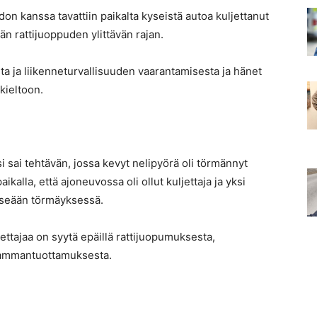
on kanssa tavattiin paikalta kyseistä autoa kuljettanut
än rattijuoppuden ylittävän rajan.
ta ja liikenneturvallisuuden vaarantamisesta ja hänet
okieltoon.
si sai tehtävän, jossa kevyt nelipyörä oli törmännyt
ikalla, että ajoneuvossa oli ollut kuljettaja ja yksi
tseään törmäyksessä.
ettajaa on syytä epäillä rattijuopumuksesta,
 vammantuottamuksesta.