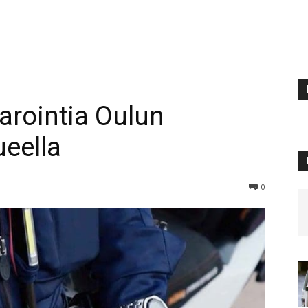
arointia Oulun
ueella
0