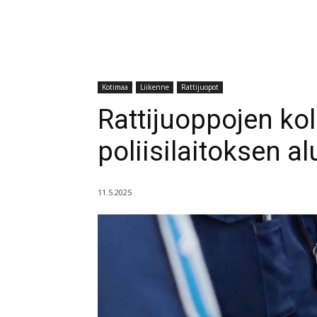
Kotimaa
Liikenne
Rattijuopot
Rattijuoppojen kol
poliisilaitoksen al
11.5.2025