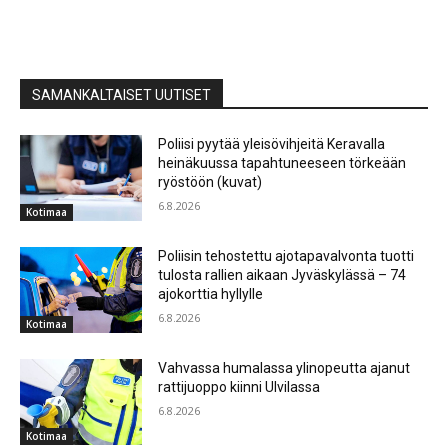
SAMANKALTAISET UUTISET
Poliisi pyytää yleisövihjeitä Keravalla
heinäkuussa tapahtuneeseen törkeään
ryöstöön (kuvat)
6.8.2026
Kotimaa
Poliisin tehostettu ajotapavalvonta tuotti
tulosta rallien aikaan Jyväskylässä – 74
ajokorttia hyllylle
6.8.2026
Kotimaa
Vahvassa humalassa ylinopeutta ajanut
rattijuoppo kiinni Ulvilassa
6.8.2026
Kotimaa