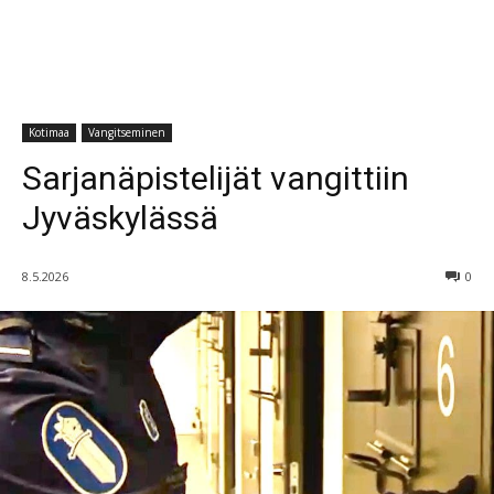
Kotimaa
Vangitseminen
Sarjanäpistelijät vangittiin
Jyväskylässä
8.5.2026
0