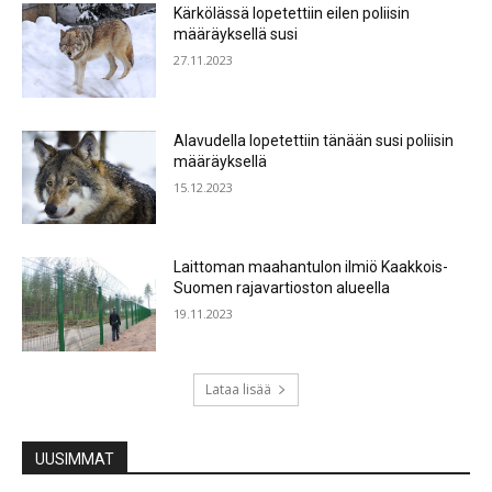
Kärkölässä lopetettiin eilen poliisin
määräyksellä susi
27.11.2023
Alavudella lopetettiin tänään susi poliisin
määräyksellä
15.12.2023
Laittoman maahantulon ilmiö Kaakkois-
Suomen rajavartioston alueella
19.11.2023
Lataa lisää
UUSIMMAT