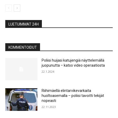
LUETUIMMAT 24H
KOMMENTOIDUT
Poliisi huijasi katujengiä näyttelemällä
juopunutta – katso video operaatiosta
22.1.2024
Riihimäellä elintarvikevarkaita
huoltoasemalla – poliisi tavoitti tekijät
nopeasti
22.11.2023