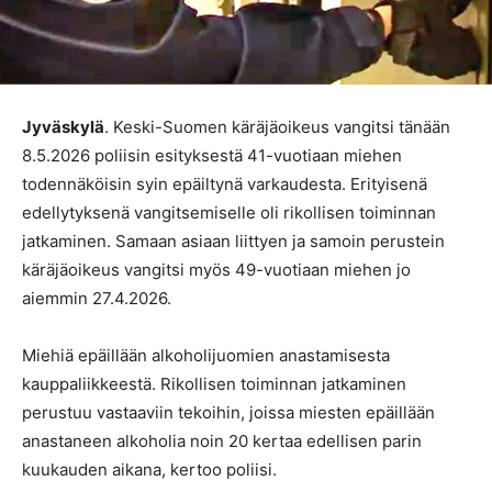
Jyväskylä
. Keski-Suomen käräjäoikeus vangitsi tänään
8.5.2026 poliisin esityksestä 41-vuotiaan miehen
todennäköisin syin epäiltynä varkaudesta. Erityisenä
edellytyksenä vangitsemiselle oli rikollisen toiminnan
jatkaminen. Samaan asiaan liittyen ja samoin perustein
käräjäoikeus vangitsi myös 49-vuotiaan miehen jo
aiemmin 27.4.2026.
Miehiä epäillään alkoholijuomien anastamisesta
kauppaliikkeestä. Rikollisen toiminnan jatkaminen
perustuu vastaaviin tekoihin, joissa miesten epäillään
anastaneen alkoholia noin 20 kertaa edellisen parin
kuukauden aikana, kertoo poliisi.