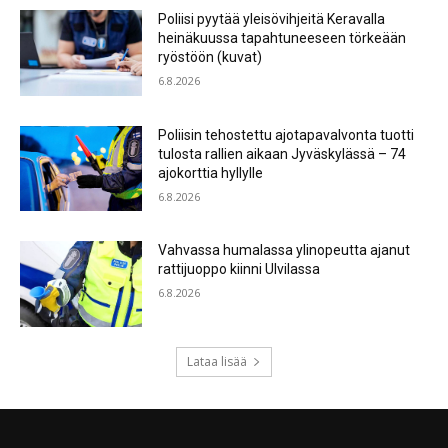
Poliisi pyytää yleisövihjeitä Keravalla
heinäkuussa tapahtuneeseen törkeään
ryöstöön (kuvat)
6.8.2026
Poliisin tehostettu ajotapavalvonta tuotti
tulosta rallien aikaan Jyväskylässä – 74
ajokorttia hyllylle
6.8.2026
Vahvassa humalassa ylinopeutta ajanut
rattijuoppo kiinni Ulvilassa
6.8.2026
Lataa lisää