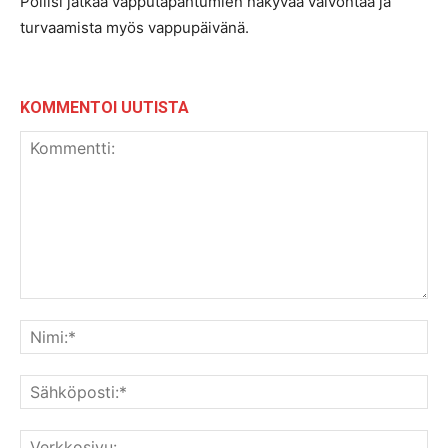
Poliisi jatkaa vapputapahtumien näkyvää valvontaa ja
turvaamista myös vappupäivänä.
KOMMENTOI UUTISTA
Kommentti:
Nim
Säh
Ver