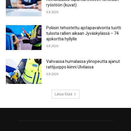
ryöstöön (kuvat)
6.8.2026
Poliisin tehostettu ajotapavalvonta tuotti
tulosta rallien aikaan Jyväskylässä – 74
ajokorttia hyllylle
6.8.2026
Vahvassa humalassa ylinopeutta ajanut
rattijuoppo kiinni Ulvilassa
6.8.2026
Lataa lisää