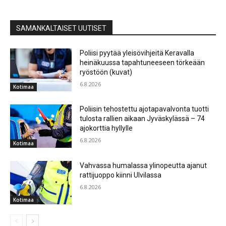
SAMANKALTAISET UUTISET
Poliisi pyytää yleisövihjeitä Keravalla
heinäkuussa tapahtuneeseen törkeään
ryöstöön (kuvat)
6.8.2026
Kotimaa
Poliisin tehostettu ajotapavalvonta tuotti
tulosta rallien aikaan Jyväskylässä – 74
ajokorttia hyllylle
6.8.2026
Kotimaa
Vahvassa humalassa ylinopeutta ajanut
rattijuoppo kiinni Ulvilassa
6.8.2026
Kotimaa