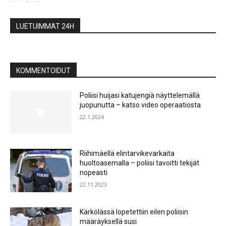
LUETUIMMAT 24H
KOMMENTOIDUT
Poliisi huijasi katujengiä näyttelemällä
juopunutta – katso video operaatiosta
22.1.2024
Riihimäellä elintarvikevarkaita
huoltoasemalla – poliisi tavoitti tekijät
nopeasti
22.11.2023
Kärkölässä lopetettiin eilen poliisin
määräyksellä susi