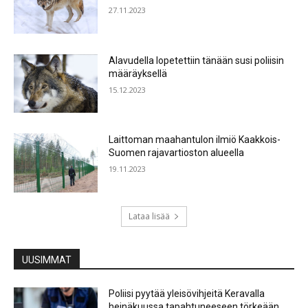
27.11.2023
Alavudella lopetettiin tänään susi poliisin
määräyksellä
15.12.2023
Laittoman maahantulon ilmiö Kaakkois-
Suomen rajavartioston alueella
19.11.2023
Lataa lisää
UUSIMMAT
Poliisi pyytää yleisövihjeitä Keravalla
heinäkuussa tapahtuneeseen törkeään