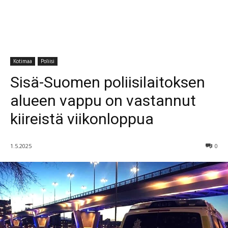
Kotimaa
Poliisi
Sisä-Suomen poliisilaitoksen
alueen vappu on vastannut
kiireistä viikonloppua
1.5.2025
0