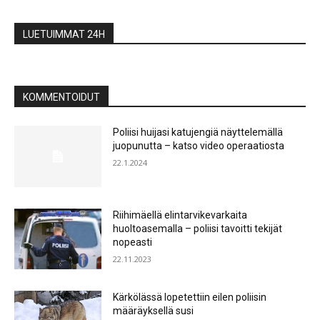
LUETUIMMAT 24H
KOMMENTOIDUT
Poliisi huijasi katujengiä näyttelemällä
juopunutta – katso video operaatiosta
22.1.2024
Riihimäellä elintarvikevarkaita
huoltoasemalla – poliisi tavoitti tekijät
nopeasti
22.11.2023
Kärkölässä lopetettiin eilen poliisin
määräyksellä susi