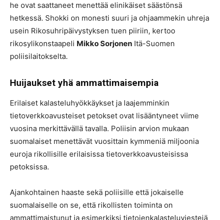
he ovat saattaneet menettää elinikäiset säästönsä
hetkessä. Shokki on monesti suuri ja ohjaammekin uhreja
usein Rikosuhripäivystyksen tuen piiriin, kertoo
rikosylikonstaapeli
Mikko Sorjonen
Itä-Suomen
poliisilaitokselta.
Huijaukset yhä ammattimaisempia
Erilaiset kalasteluhyökkäykset ja laajemminkin
tietoverkkoavusteiset petokset ovat lisääntyneet viime
vuosina merkittävällä tavalla. Poliisin arvion mukaan
suomalaiset menettävät vuosittain kymmeniä miljoonia
euroja rikollisille erilaisissa tietoverkkoavusteisissa
petoksissa.
Ajankohtainen haaste sekä poliisille että jokaiselle
suomalaiselle on se, että rikollisten toiminta on
ammattimaistunut ja esimerkiksi tietojenkalasteluviestejä