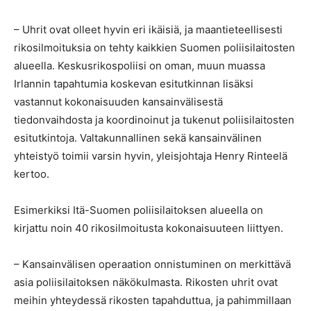
– Uhrit ovat olleet hyvin eri ikäisiä, ja maantieteellisesti
rikosilmoituksia on tehty kaikkien Suomen poliisilaitosten
alueella. Keskusrikospoliisi on oman, muun muassa
Irlannin tapahtumia koskevan esitutkinnan lisäksi
vastannut kokonaisuuden kansainvälisestä
tiedonvaihdosta ja koordinoinut ja tukenut poliisilaitosten
esitutkintoja. Valtakunnallinen sekä kansainvälinen
yhteistyö toimii varsin hyvin, yleisjohtaja Henry Rinteelä
kertoo.
Esimerkiksi Itä-Suomen poliisilaitoksen alueella on
kirjattu noin 40 rikosilmoitusta kokonaisuuteen liittyen.
– Kansainvälisen operaation onnistuminen on merkittävä
asia poliisilaitoksen näkökulmasta. Rikosten uhrit ovat
meihin yhteydessä rikosten tapahduttua, ja pahimmillaan