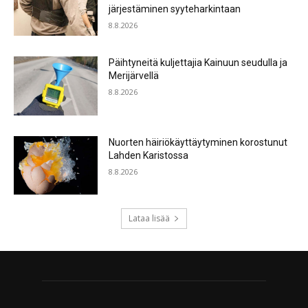
järjestäminen syyteharkintaan
8.8.2026
Päihtyneitä kuljettajia Kainuun seudulla ja
Merijärvellä
8.8.2026
Nuorten häiriökäyttäytyminen korostunut
Lahden Karistossa
8.8.2026
Lataa lisää