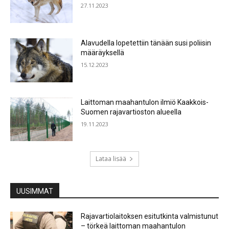
27.11.2023
Alavudella lopetettiin tänään susi poliisin
määräyksellä
15.12.2023
Laittoman maahantulon ilmiö Kaakkois-
Suomen rajavartioston alueella
19.11.2023
Lataa lisää
UUSIMMAT
Rajavartiolaitoksen esitutkinta valmistunut
– törkeä laittoman maahantulon