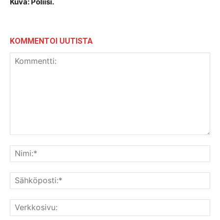
Kuva: Poliisi.
KOMMENTOI UUTISTA
Kommentti:
Nim
Säh
Ver