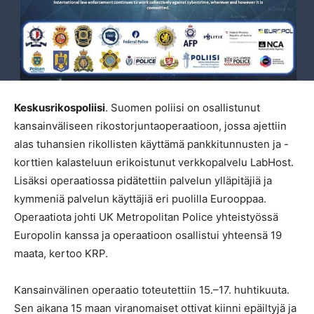
Keskusrikospoliisi
. Suomen poliisi on osallistunut
kansainväliseen rikostorjuntaoperaatioon, jossa ajettiin
alas tuhansien rikollisten käyttämä pankkitunnusten ja -
korttien kalasteluun erikoistunut verkkopalvelu LabHost.
Lisäksi operaatiossa pidätettiin palvelun ylläpitäjiä ja
kymmeniä palvelun käyttäjiä eri puolilla Eurooppaa.
Operaatiota johti UK Metropolitan Police yhteistyössä
Europolin kanssa ja operaatioon osallistui yhteensä 19
maata, kertoo KRP.
Kansainvälinen operaatio toteutettiin 15.–17. huhtikuuta.
Sen aikana 15 maan viranomaiset ottivat kiinni epäiltyjä ja