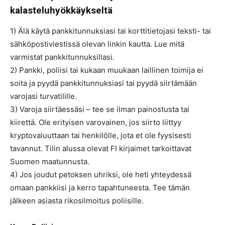
kalasteluhyökkäykseltä
1) Älä käytä pankkitunnuksiasi tai korttitietojasi teksti- tai
sähköpostiviestissä olevan linkin kautta. Lue mitä
varmistat pankkitunnuksillasi.
2) Pankki, poliisi tai kukaan muukaan laillinen toimija ei
soita ja pyydä pankkitunnuksiasi tai pyydä siirtämään
varojasi turvatilille.
3) Varoja siirtäessäsi – tee se ilman painostusta tai
kiirettä. Ole erityisen varovainen, jos siirto liittyy
kryptovaluuttaan tai henkilölle, jota et ole fyysisesti
tavannut. Tilin alussa olevat FI kirjaimet tarkoittavat
Suomen maatunnusta.
4) Jos joudut petoksen uhriksi, ole heti yhteydessä
omaan pankkiisi ja kerro tapahtuneesta. Tee tämän
jälkeen asiasta rikosilmoitus poliisille.