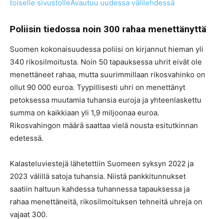
toiselle sivustolle
Avautuu uudessa välilehdessä
Poliisin tiedossa noin 300 rahaa menettänyttä
Suomen kokonaisuudessa poliisi on kirjannut hieman yli
340 rikosilmoitusta. Noin 50 tapauksessa uhrit eivät ole
menettäneet rahaa, mutta suurimmillaan rikosvahinko on
ollut 90 000 euroa. Tyypillisesti uhri on menettänyt
petoksessa muutamia tuhansia euroja ja yhteenlaskettu
summa on kaikkiaan yli 1,9 miljoonaa euroa.
Rikosvahingon määrä saattaa vielä nousta esitutkinnan
edetessä.
Kalasteluviestejä lähetettiin Suomeen syksyn 2022 ja
2023 välillä satoja tuhansia. Niistä pankkitunnukset
saatiin haltuun kahdessa tuhannessa tapauksessa ja
rahaa menettäneitä, rikosilmoituksen tehneitä uhreja on
vajaat 300.