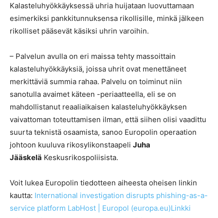
Kalasteluhyökkäyksessä uhria huijataan luovuttamaan
esimerkiksi pankkitunnuksensa rikollisille, minkä jälkeen
rikolliset pääsevät käsiksi uhrin varoihin.
– Palvelun avulla on eri maissa tehty massoittain
kalasteluhyökkäyksiä, joissa uhrit ovat menettäneet
merkittäviä summia rahaa. Palvelu on toiminut niin
sanotulla avaimet käteen -periaatteella, eli se on
mahdollistanut reaaliaikaisen kalasteluhyökkäyksen
vaivattoman toteuttamisen ilman, että siihen olisi vaadittu
suurta teknistä osaamista, sanoo Europolin operaation
johtoon kuuluva rikosylikonstaapeli
Juha
Jääskelä
Keskusrikospoliisista.
Voit lukea Europolin tiedotteen aiheesta oheisen linkin
kautta:
International investigation disrupts phishing-as-a-
service platform LabHost | Europol (europa.eu)
Linkki