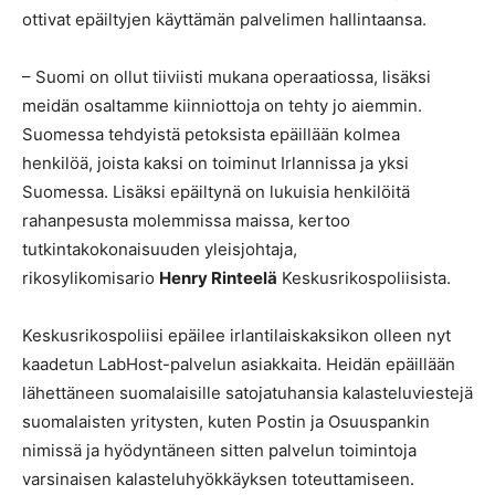
ottivat epäiltyjen käyttämän palvelimen hallintaansa.
– Suomi on ollut tiiviisti mukana operaatiossa, lisäksi
meidän osaltamme kiinniottoja on tehty jo aiemmin.
Suomessa tehdyistä petoksista epäillään kolmea
henkilöä, joista kaksi on toiminut Irlannissa ja yksi
Suomessa. Lisäksi epäiltynä on lukuisia henkilöitä
rahanpesusta molemmissa maissa, kertoo
tutkintakokonaisuuden yleisjohtaja,
rikosylikomisario
Henry Rinteelä
Keskusrikospoliisista.
Keskusrikospoliisi epäilee irlantilaiskaksikon olleen nyt
kaadetun LabHost-palvelun asiakkaita. Heidän epäillään
lähettäneen suomalaisille satojatuhansia kalasteluviestejä
suomalaisten yritysten, kuten Postin ja Osuuspankin
nimissä ja hyödyntäneen sitten palvelun toimintoja
varsinaisen kalasteluhyökkäyksen toteuttamiseen.