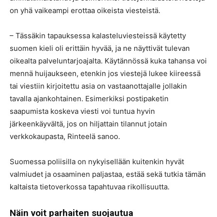
on yhä vaikeampi erottaa oikeista viesteistä.
– Tässäkin tapauksessa kalasteluviesteissä käytetty
suomen kieli oli erittäin hyvää, ja ne näyttivät tulevan
oikealta palveluntarjoajalta. Käytännössä kuka tahansa voi
mennä huijaukseen, etenkin jos viestejä lukee kiireessä
tai viestiin kirjoitettu asia on vastaanottajalle jollakin
tavalla ajankohtainen. Esimerkiksi postipaketin
saapumista koskeva viesti voi tuntua hyvin
järkeenkäyvältä, jos on hiljattain tilannut jotain
verkkokaupasta, Rinteelä sanoo.
Suomessa poliisilla on nykyisellään kuitenkin hyvät
valmiudet ja osaaminen paljastaa, estää sekä tutkia tämän
kaltaista tietoverkossa tapahtuvaa rikollisuutta.
Näin voit parhaiten suojautua