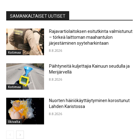
SAMANKALTAISET UUTISET
Rajavartiolaitoksen esitutkinta valmistunut
– törkeä laittoman maahantulon
järjestäminen syyteharkintaan
8.8.2026
Kotimaa
Päihtyneitä kuljettajia Kainuun seudulla ja
Merijärvellä
8.8.2026
Kotimaa
Nuorten häiriökäyttäytyminen korostunut
Lahden Karistossa
8.8.2026
Ilkivalta