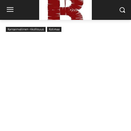
Kansainvälinen rikollisuus
Kotimaa