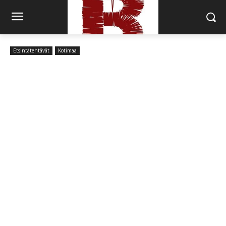
Etsintätehtävät
Kotimaa