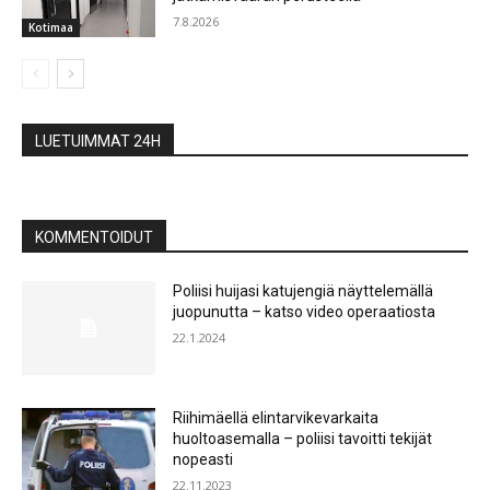
7.8.2026
Kotimaa
LUETUIMMAT 24H
KOMMENTOIDUT
Poliisi huijasi katujengiä näyttelemällä
juopunutta – katso video operaatiosta
22.1.2024
Riihimäellä elintarvikevarkaita
huoltoasemalla – poliisi tavoitti tekijät
nopeasti
22.11.2023