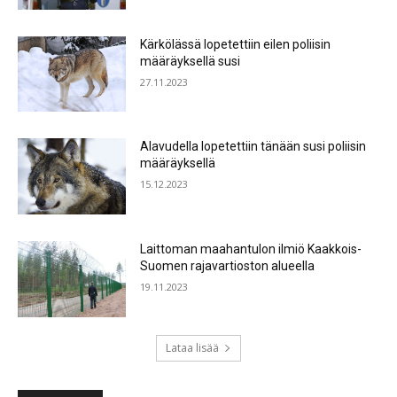
Kärkölässä lopetettiin eilen poliisin
määräyksellä susi
27.11.2023
Alavudella lopetettiin tänään susi poliisin
määräyksellä
15.12.2023
Laittoman maahantulon ilmiö Kaakkois-
Suomen rajavartioston alueella
19.11.2023
Lataa lisää