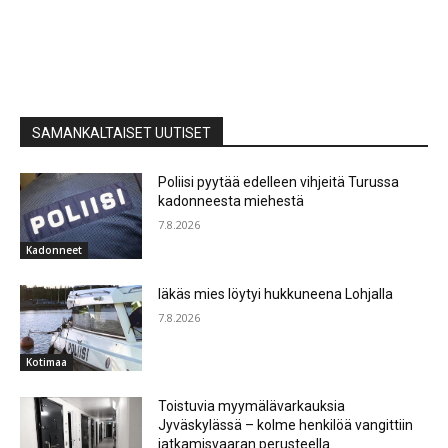
SAMANKALTAISET UUTISET
Poliisi pyytää edelleen vihjeitä Turussa
kadonneesta miehestä
7.8.2026
Kadonneet
Iäkäs mies löytyi hukkuneena Lohjalla
7.8.2026
Kotimaa
Toistuvia myymälävarkauksia
Jyväskylässä – kolme henkilöä vangittiin
jatkamisvaaran perusteella