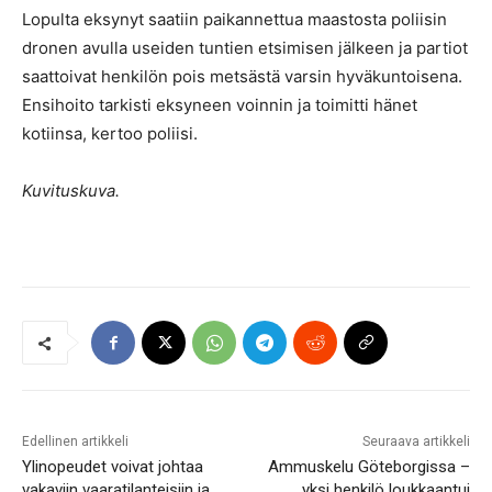
Lopulta eksynyt saatiin paikannettua maastosta poliisin
dronen avulla useiden tuntien etsimisen jälkeen ja partiot
saattoivat henkilön pois metsästä varsin hyväkuntoisena.
Ensihoito tarkisti eksyneen voinnin ja toimitti hänet
kotiinsa, kertoo poliisi.
Kuvituskuva.
Edellinen artikkeli
Seuraava artikkeli
Ylinopeudet voivat johtaa
Ammuskelu Göteborgissa –
vakaviin vaaratilanteisiin ja
yksi henkilö loukkaantui