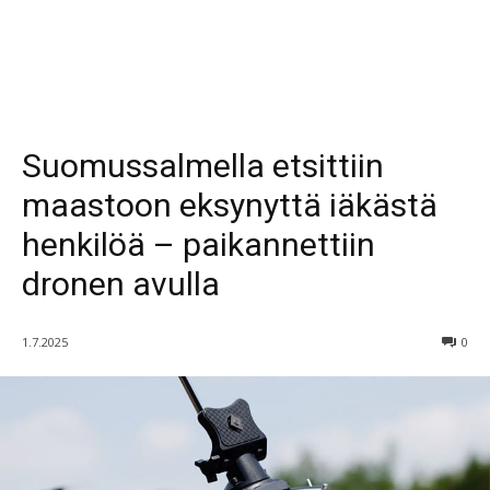
Suomussalmella etsittiin
maastoon eksynyttä iäkästä
henkilöä – paikannettiin
dronen avulla
1.7.2025
0