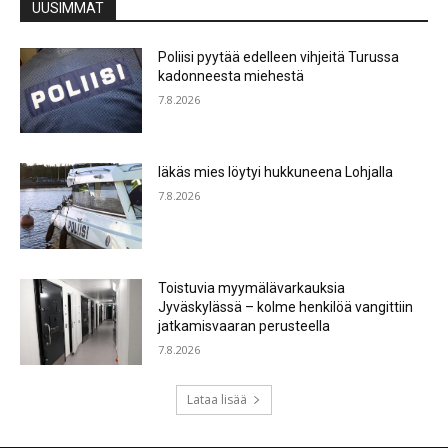
UUSIMMAT
Poliisi pyytää edelleen vihjeitä Turussa
kadonneesta miehestä
7.8.2026
Iäkäs mies löytyi hukkuneena Lohjalla
7.8.2026
Toistuvia myymälävarkauksia
Jyväskylässä – kolme henkilöä vangittiin
jatkamisvaaran perusteella
7.8.2026
Lataa lisää