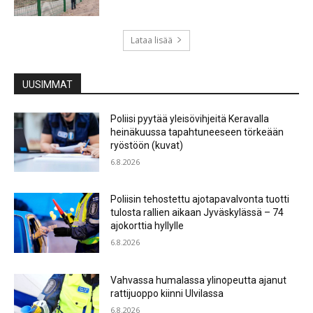
Lataa lisää
UUSIMMAT
Poliisi pyytää yleisövihjeitä Keravalla
heinäkuussa tapahtuneeseen törkeään
ryöstöön (kuvat)
6.8.2026
Poliisin tehostettu ajotapavalvonta tuotti
tulosta rallien aikaan Jyväskylässä – 74
ajokorttia hyllylle
6.8.2026
Vahvassa humalassa ylinopeutta ajanut
rattijuoppo kiinni Ulvilassa
6.8.2026