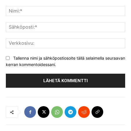
Kommentti:
Nim
Säh
Ver
Tallenna nimi ja sähköpostiosoite tällä selaimella seuraavan
kerran kommentoidessani.