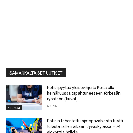
SAMANKALTAISET UUTISET
Poliisi pyytää yleisövihjeitä Keravalla
heinäkuussa tapahtuneeseen törkeään
ryöstöön (kuvat)
6.8.2026
Kotimaa
Poliisin tehostettu ajotapavalvonta tuotti
tulosta rallien aikaan Jyväskylässä – 74
ajokorttia hyllylle