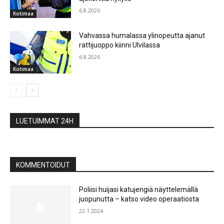
6.8.2026
Kotimaa
Vahvassa humalassa ylinopeutta ajanut
rattijuoppo kiinni Ulvilassa
6.8.2026
Kotimaa
LUETUIMMAT 24H
KOMMENTOIDUT
Poliisi huijasi katujengiä näyttelemällä
juopunutta – katso video operaatiosta
22.1.2024