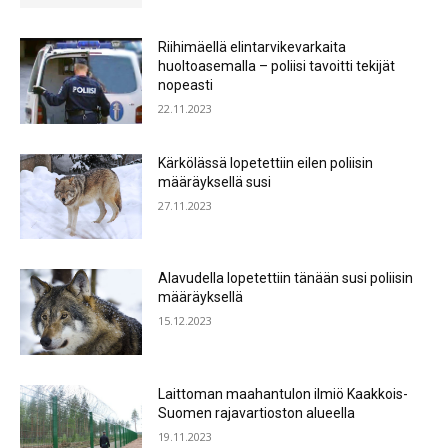
Riihimäellä elintarvikevarkaita
huoltoasemalla – poliisi tavoitti tekijät
nopeasti
22.11.2023
Kärkölässä lopetettiin eilen poliisin
määräyksellä susi
27.11.2023
Alavudella lopetettiin tänään susi poliisin
määräyksellä
15.12.2023
Laittoman maahantulon ilmiö Kaakkois-
Suomen rajavartioston alueella
19.11.2023