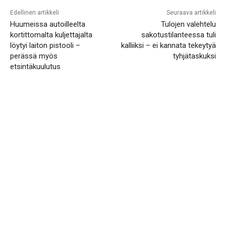
Edellinen artikkeli
Seuraava artikkeli
Huumeissa autoilleelta
Tulojen valehtelu
kortittomalta kuljettajalta
sakotustilanteessa tuli
löytyi laiton pistooli –
kalliiksi – ei kannata tekeytyä
perässä myös
tyhjätaskuksi
etsintäkuulutus