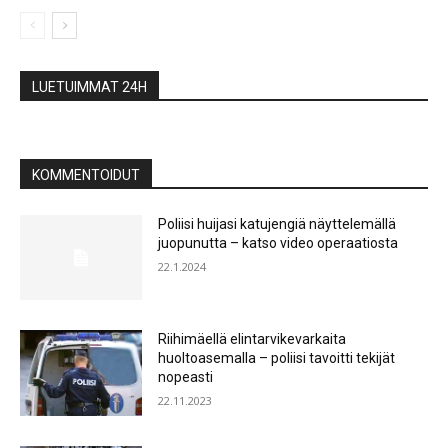
LUETUIMMAT 24H
KOMMENTOIDUT
Poliisi huijasi katujengiä näyttelemällä
juopunutta – katso video operaatiosta
22.1.2024
Riihimäellä elintarvikevarkaita
huoltoasemalla – poliisi tavoitti tekijät
nopeasti
22.11.2023