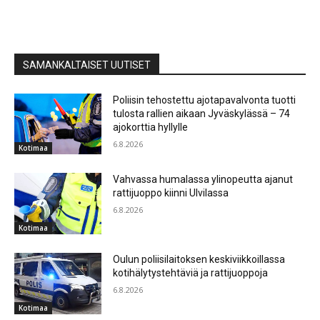
SAMANKALTAISET UUTISET
Poliisin tehostettu ajotapavalvonta tuotti
tulosta rallien aikaan Jyväskylässä – 74
ajokorttia hyllylle
6.8.2026
Kotimaa
Vahvassa humalassa ylinopeutta ajanut
rattijuoppo kiinni Ulvilassa
6.8.2026
Kotimaa
Oulun poliisilaitoksen keskiviikkoillassa
kotihälytystehtäviä ja rattijuoppoja
6.8.2026
Kotimaa