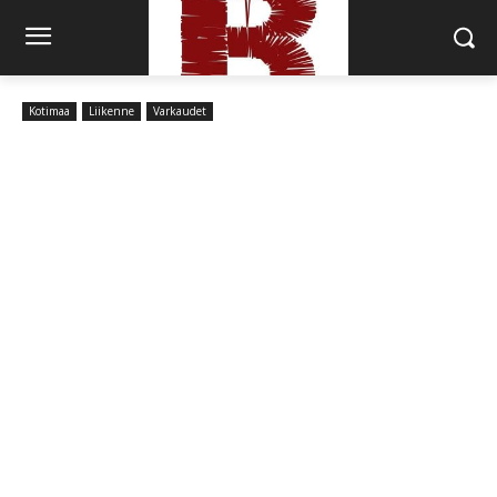
Kotimaa
Liikenne
Varkaudet