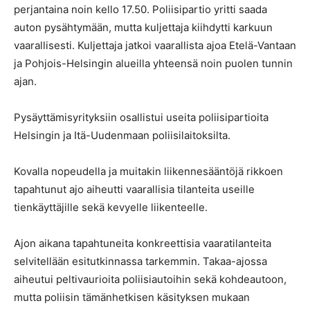
perjantaina noin kello 17.50. Poliisipartio yritti saada
auton pysähtymään, mutta kuljettaja kiihdytti karkuun
vaarallisesti. Kuljettaja jatkoi vaarallista ajoa Etelä-Vantaan
ja Pohjois-Helsingin alueilla yhteensä noin puolen tunnin
ajan.
Pysäyttämisyrityksiin osallistui useita poliisipartioita
Helsingin ja Itä-Uudenmaan poliisilaitoksilta.
Kovalla nopeudella ja muitakin liikennesääntöjä rikkoen
tapahtunut ajo aiheutti vaarallisia tilanteita useille
tienkäyttäjille sekä kevyelle liikenteelle.
Ajon aikana tapahtuneita konkreettisia vaaratilanteita
selvitellään esitutkinnassa tarkemmin. Takaa-ajossa
aiheutui peltivaurioita poliisiautoihin sekä kohdeautoon,
mutta poliisin tämänhetkisen käsityksen mukaan