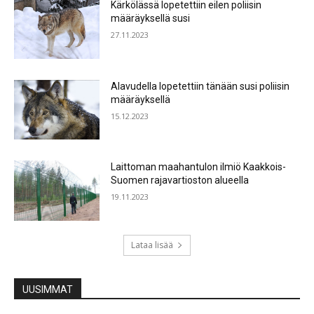
Kärkölässä lopetettiin eilen poliisin
määräyksellä susi
27.11.2023
Alavudella lopetettiin tänään susi poliisin
määräyksellä
15.12.2023
Laittoman maahantulon ilmiö Kaakkois-
Suomen rajavartioston alueella
19.11.2023
Lataa lisää
UUSIMMAT