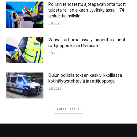
Poliisin tehostettu ajotapavalvonta tuotti
tulosta rallien aikaan Jyväskylässä – 74
ajokorttia hyllylle
6.8.2026
Vahvassa humalassa ylinopeutta ajanut
rattijuoppo kiinni Ulvilassa
6.8.2026
Oulun poliisilaitoksen keskiviikkoillassa
kotihälytystehtäviä ja rattijuoppoja
6.8.2026
Lataa lisää