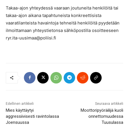
Takaa-ajon yhteydessä vaaraan joutuneita henkilöitä tai
takaa-ajon aikana tapahtuneista konkreettisista
vaaratilanteista havaintoja tehneitä henkilöitä pyydetään
ilmoittamaan yhteystietonsa sähköpostilla osoitteeseen
ryr.ita-uusimaa@poliisi.fi
Edellinen artikkeli
Seuraava artikkeli
Mies käyttäytyi
Moottoripyöräilijä kuoli
aggressiivisesti ravintolassa
onnettomuudessa
Joensuussa
Tuusulassa