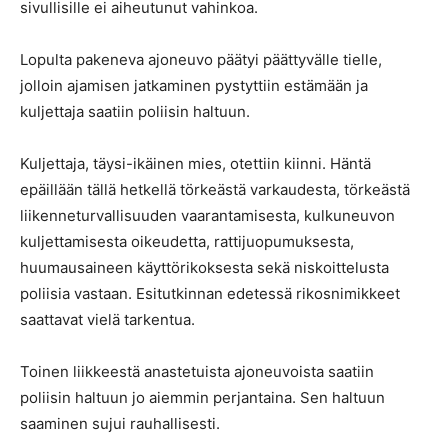
sivullisille ei aiheutunut vahinkoa.
Lopulta pakeneva ajoneuvo päätyi päättyvälle tielle,
jolloin ajamisen jatkaminen pystyttiin estämään ja
kuljettaja saatiin poliisin haltuun.
Kuljettaja, täysi-ikäinen mies, otettiin kiinni. Häntä
epäillään tällä hetkellä törkeästä varkaudesta, törkeästä
liikenneturvallisuuden vaarantamisesta, kulkuneuvon
kuljettamisesta oikeudetta, rattijuopumuksesta,
huumausaineen käyttörikoksesta sekä niskoittelusta
poliisia vastaan. Esitutkinnan edetessä rikosnimikkeet
saattavat vielä tarkentua.
Toinen liikkeestä anastetuista ajoneuvoista saatiin
poliisin haltuun jo aiemmin perjantaina. Sen haltuun
saaminen sujui rauhallisesti.