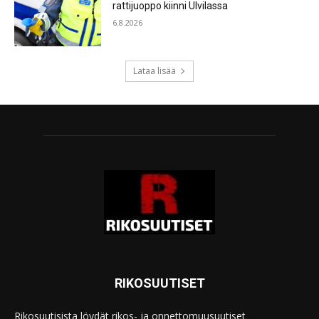
rattijuoppo kiinni Ulvilassa
6.8.2026
Lataa lisää
RIKOSUUTISET
Rikosuutisista löydät rikos- ja onnettomuusuutiset