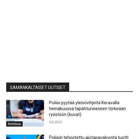
SAMANKALTAISET UUTISET
Poliisi pyytää yleisövihjeitä Keravalla
heinäkuussa tapahtuneeseen törkeään
ryöstöön (kuvat)
6.8.2026
Kotimaa
Poliisin tehostettu ajotapavalvonta tuotti