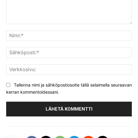
Kommentti:
Nim
Säh
Ver
Tallenna nimi ja sähköpostiosoite tällä selaimella seuraavan
kerran kommentoidessani.