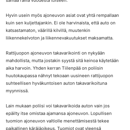
samaa rallia vuodesta toiseen.
Hyvin usein myös ajoneuvon asiat ovat yhtä rempallaan
kuin sen kuljettajankin. Ei ole harvinaista, että auto on
katsastamaton, väärillä kilvillä, muutenkin
liikennekelvoton ja liikennevakuutukset maksamatta.
Rattijuopon ajoneuvon takavarikointi on nykyään
mahdollista, mutta jostakin syystä sitä keinoa käytetään
aika harvoin. Yhden kerran Tiilenpää on poliisin
huutokaupassa nähnyt tekoaan uusineen rattijuopon
suhteellisen hyväkuntoisen auton takavarikoituna
myynnissä.
Lain mukaan poliisi voi takavarikoida auton vain jos
epäilty itse omistaa ajamansa ajoneuvon. Lopullisen
tuomion ajoneuvon valtiolle menettämisestä tekee
paikallinen käräjäoikeus. Tuomiot ovat yleensä