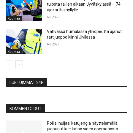
tulosta rallien aikaan Jyväskylässä – 74
ajokorttia hyllylle
6.8.2026
Kotimaa
Vahvassa humalassa ylinopeutta ajanut
rattijuoppo kiinni Ulvilassa
6.8.2026
Kotimaa
LUETUIMMAT 24H
KOMMENTOIDUT
Poliisi huijasi katujengiä näyttelemällä
juopunutta – katso video operaatiosta