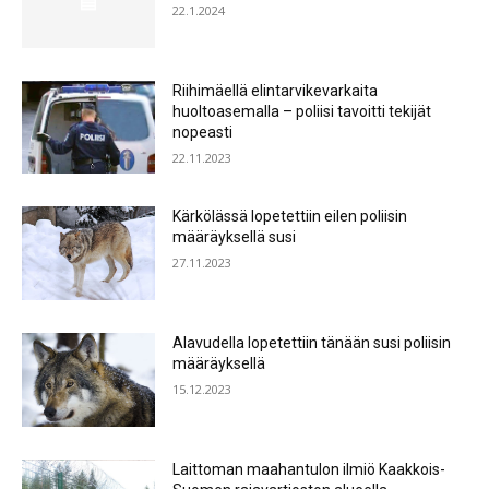
22.1.2024
Riihimäellä elintarvikevarkaita
huoltoasemalla – poliisi tavoitti tekijät
nopeasti
22.11.2023
Kärkölässä lopetettiin eilen poliisin
määräyksellä susi
27.11.2023
Alavudella lopetettiin tänään susi poliisin
määräyksellä
15.12.2023
Laittoman maahantulon ilmiö Kaakkois-