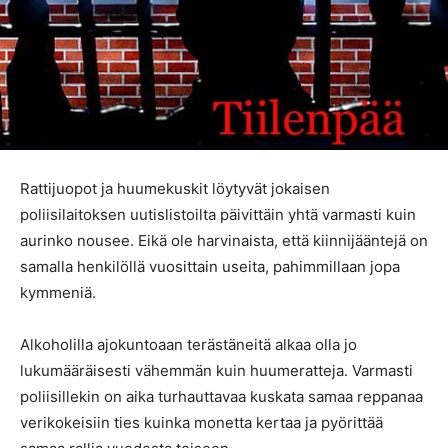
Rattijuopot ja huumekuskit löytyvät jokaisen
poliisilaitoksen uutislistoilta päivittäin yhtä varmasti kuin
aurinko nousee. Eikä ole harvinaista, että kiinnijääntejä on
samalla henkilöllä vuosittain useita, pahimmillaan jopa
kymmeniä.
Alkoholilla ajokuntoaan terästäneitä alkaa olla jo
lukumääräisesti vähemmän kuin huumeratteja. Varmasti
poliisillekin on aika turhauttavaa kuskata samaa reppanaa
verikokeisiin ties kuinka monetta kertaa ja pyörittää