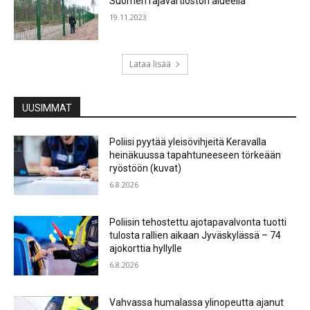
Suomen rajavartioston alueella
19.11.2023
Lataa lisää
UUSIMMAT
Poliisi pyytää yleisövihjeitä Keravalla
heinäkuussa tapahtuneeseen törkeään
ryöstöön (kuvat)
6.8.2026
Poliisin tehostettu ajotapavalvonta tuotti
tulosta rallien aikaan Jyväskylässä – 74
ajokorttia hyllylle
6.8.2026
Vahvassa humalassa ylinopeutta ajanut