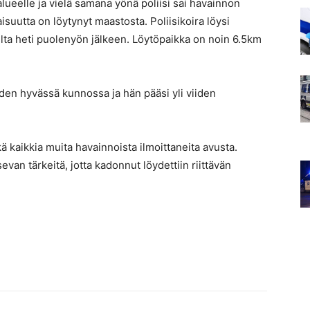
alueelle ja vielä samana yönä poliisi sai havainnon
isuutta on löytynyt maastosta. Poliisikoira löysi
ta heti puolenyön jälkeen. Löytöpaikka on noin 6.5km
den hyvässä kunnossa ja hän pääsi yli viiden
kä kaikkia muita havainnoista ilmoittaneita avusta.
evan tärkeitä, jotta kadonnut löydettiin riittävän