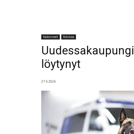
Kadonneet
Kotimaa
Uudessakaupungis
löytynyt
27.6.2026