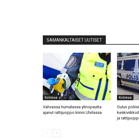
SAMANKALTAISET UUTISET
Kotimaa
Kotimaa
Vahvassa humalassa ylinopeutta
Oulun poliis
ajanut rattijuoppo kiinni Ulvilassa
keskiviikkoi
ja rattijuopp