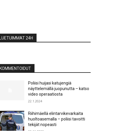
LUETUIMMAT 24H
KOMMENTOIDUT
Poliisi huijasi katujengiä
näyttelemällä juopunutta – katso
video operaatiosta
22.1.2024
Riihimäellä elintarvikevarkaita
huoltoasemalla – poliisi tavoitti
tekijät nopeasti