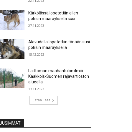
22.11.2023
Kärkölässä lopetettiin eilen
poliisin määräyksellä susi
27.11.2023
Alavudella lopetettiin tänään susi
poliisin määräyksellä
15.12.2023
Laittoman maahantulon ilmiö
Kaakkois-Suomen rajavartioston
alueella
19.11.2023
Lataa lisää
UUSIMMAT