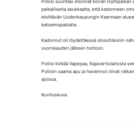
Poliisi suuntasi etsinnät koiran löytöpaikan 
paikalliselta asukkaalta, että kadonneen oma
etsittävän Uudenkaupungin Kaarmaan alueel
katoamispaikalta.
Kadonnut oli löydettäessä olosuhteisiin näh
vuorokauden jälkeen hoitoon.
Poliisi kiittää Vapepaa, Rajavartiolaitosta se
Poliisin saama apu ja havainnot olivat ratkais
ajoissa.
Kuvituskuva.