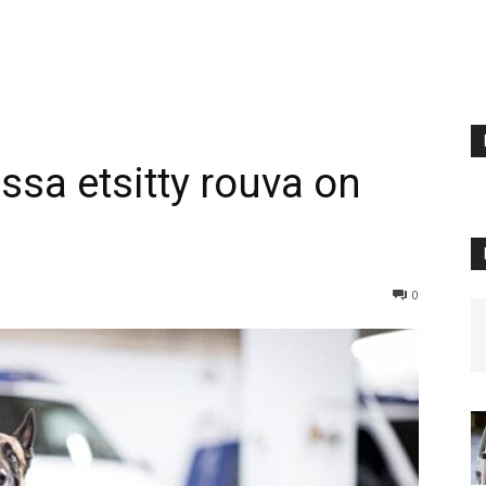
sa etsitty rouva on
0