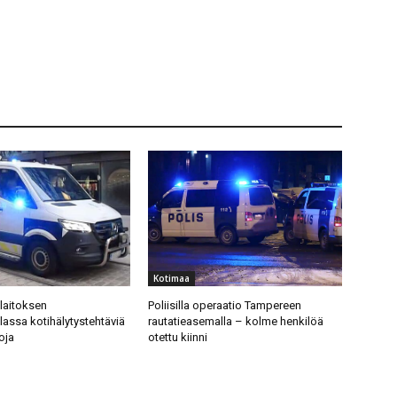
Kotimaa
ilaitoksen
Poliisilla operaatio Tampereen
llassa kotihälytystehtäviä
rautatieasemalla – kolme henkilöä
oja
otettu kiinni