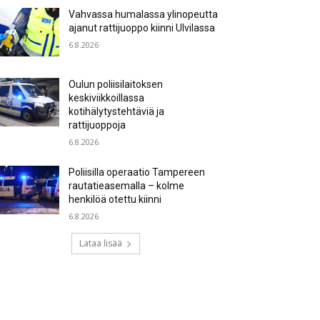
Vahvassa humalassa ylinopeutta
ajanut rattijuoppo kiinni Ulvilassa
6.8.2026
Oulun poliisilaitoksen
keskiviikkoillassa
kotihälytystehtäviä ja
rattijuoppoja
6.8.2026
Poliisilla operaatio Tampereen
rautatieasemalla – kolme
henkilöä otettu kiinni
6.8.2026
Lataa lisää