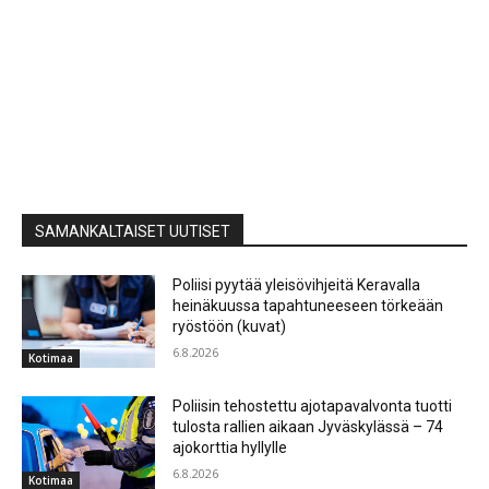
SAMANKALTAISET UUTISET
Poliisi pyytää yleisövihjeitä Keravalla
heinäkuussa tapahtuneeseen törkeään
ryöstöön (kuvat)
6.8.2026
Kotimaa
Poliisin tehostettu ajotapavalvonta tuotti
tulosta rallien aikaan Jyväskylässä – 74
ajokorttia hyllylle
6.8.2026
Kotimaa