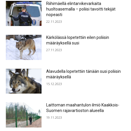
Riihimäellä elintarvikevarkaita
huoltoasemalla – poliisi tavoitti tekijät
nopeasti
22.11.2023
Kärkölässä lopetettiin eilen poliisin
määräyksellä susi
27.11.2023
Alavudella lopetettiin tänään susi poliisin
määräyksellä
15.12.2023
Laittoman maahantulon ilmiö Kaakkois-
Suomen rajavartioston alueella
19.11.2023