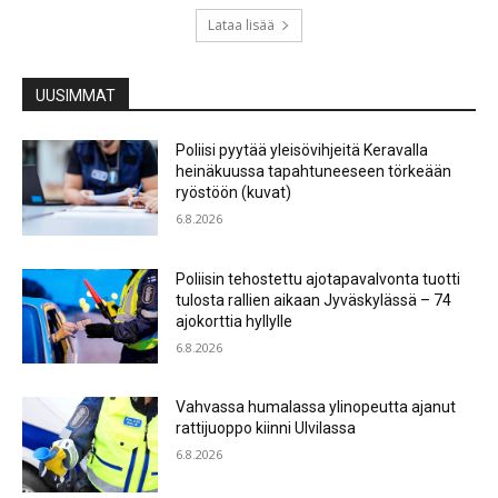
Lataa lisää
UUSIMMAT
Poliisi pyytää yleisövihjeitä Keravalla
heinäkuussa tapahtuneeseen törkeään
ryöstöön (kuvat)
6.8.2026
Poliisin tehostettu ajotapavalvonta tuotti
tulosta rallien aikaan Jyväskylässä – 74
ajokorttia hyllylle
6.8.2026
Vahvassa humalassa ylinopeutta ajanut
rattijuoppo kiinni Ulvilassa
6.8.2026