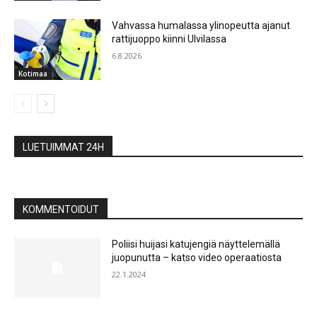
Vahvassa humalassa ylinopeutta ajanut
rattijuoppo kiinni Ulvilassa
6.8.2026
Kotimaa
LUETUIMMAT 24H
KOMMENTOIDUT
Poliisi huijasi katujengiä näyttelemällä
juopunutta – katso video operaatiosta
22.1.2024