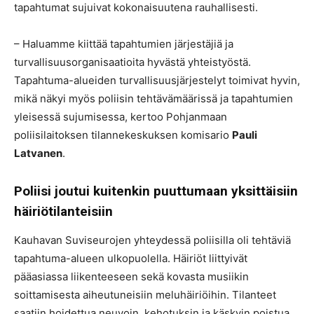
tapahtumat sujuivat kokonaisuutena rauhallisesti.
– Haluamme kiittää tapahtumien järjestäjiä ja
turvallisuusorganisaatioita hyvästä yhteistyöstä.
Tapahtuma-alueiden turvallisuusjärjestelyt toimivat hyvin,
mikä näkyi myös poliisin tehtävämäärissä ja tapahtumien
yleisessä sujumisessa, kertoo Pohjanmaan
poliisilaitoksen tilannekeskuksen komisario
Pauli
Latvanen
.
Poliisi joutui kuitenkin puuttumaan yksittäisiin
häiriötilanteisiin
Kauhavan Suviseurojen yhteydessä poliisilla oli tehtäviä
tapahtuma-alueen ulkopuolella. Häiriöt liittyivät
pääasiassa liikenteeseen sekä kovasta musiikin
soittamisesta aiheutuneisiin meluhäiriöihin. Tilanteet
saatiin hoidettua neuvoin, kehotuksin ja käskyin poistua