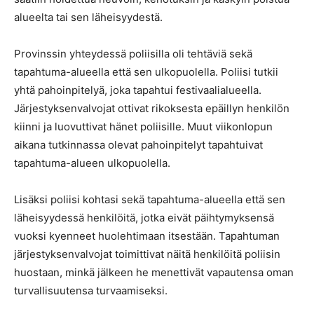
alueelta tai sen läheisyydestä.
Provinssin yhteydessä poliisilla oli tehtäviä sekä
tapahtuma-alueella että sen ulkopuolella. Poliisi tutkii
yhtä pahoinpitelyä, joka tapahtui festivaalialueella.
Järjestyksenvalvojat ottivat rikoksesta epäillyn henkilön
kiinni ja luovuttivat hänet poliisille. Muut viikonlopun
aikana tutkinnassa olevat pahoinpitelyt tapahtuivat
tapahtuma-alueen ulkopuolella.
Lisäksi poliisi kohtasi sekä tapahtuma-alueella että sen
läheisyydessä henkilöitä, jotka eivät päihtymyksensä
vuoksi kyenneet huolehtimaan itsestään. Tapahtuman
järjestyksenvalvojat toimittivat näitä henkilöitä poliisin
huostaan, minkä jälkeen he menettivät vapautensa oman
turvallisuutensa turvaamiseksi.