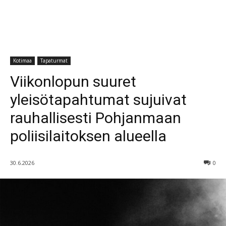
Kotimaa
Tapaturmat
Viikonlopun suuret
yleisötapahtumat sujuivat
rauhallisesti Pohjanmaan
poliisilaitoksen alueella
30.6.2026
0