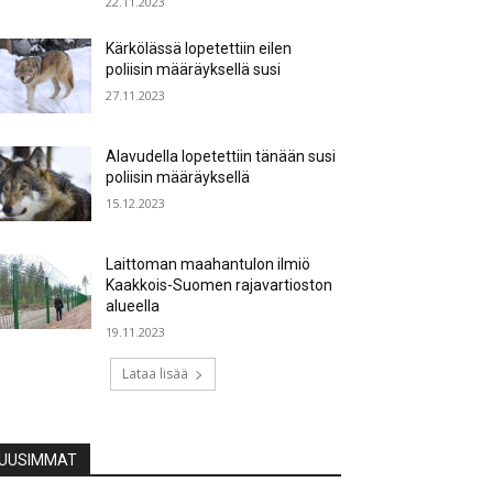
22.11.2023
Kärkölässä lopetettiin eilen
poliisin määräyksellä susi
27.11.2023
Alavudella lopetettiin tänään susi
poliisin määräyksellä
15.12.2023
Laittoman maahantulon ilmiö
Kaakkois-Suomen rajavartioston
alueella
19.11.2023
Lataa lisää
UUSIMMAT