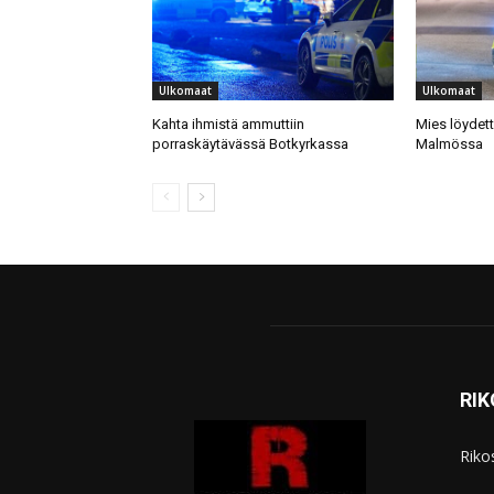
Ulkomaat
Ulkomaat
Kahta ihmistä ammuttiin
Mies löydet
porraskäytävässä Botkyrkassa
Malmössa
RI
Riko