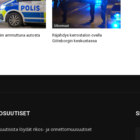
Ulkomaat
tiin ammuttuna autosta
Räjähdys kerrostalon ovella
Göteborgin keskustassa
KOSUUTISET
S
suutisista löydät rikos- ja onnettomuusuutiset