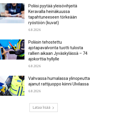
Poliisi pyytää yleisövihjeitä
Keravalla heinäkuussa
tapahtuneeseen törkeään
ryöstöön (kuvat)
6.8.2026
Poliisin tehostettu
ajotapavalvonta tuotti tulosta
rallien aikaan Jyväskylässä – 74
ajokorttia hyllylle
6.8.2026
Vahvassa humalassa ylinopeutta
ajanut rattijuoppo kiinni Ulvilassa
6.8.2026
Lataa lisää