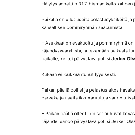
Hälytys annettiin 31.7. hieman kello kahden
Paikalla on ollut useita pelastusyksiköitä ja 
kansallisen pommiryhmän saapumista.
– Asukkaat on evakuoitu ja pommiryhmä on m
räjähdysvaarallista, ja tekemään paikasta tur
paikalle, kertoi päivystävä poliisi
Jerker Ols
Kukaan ei loukkaantunut fyysisesti.
Paikan päällä poliisi ja pelastuslaitos havait
parveke ja useita ikkunaruutuja vaurioituivat
– Paikan päällä olleet ihmiset puhuvat kov
räjähde, sanoo päivystävä poliisi Jerker Ols