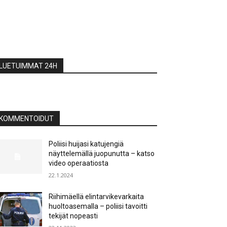
LUETUIMMAT 24H
KOMMENTOIDUT
Poliisi huijasi katujengiä
näyttelemällä juopunutta – katso
video operaatiosta
22.1.2024
Riihimäellä elintarvikevarkaita
huoltoasemalla – poliisi tavoitti
tekijät nopeasti