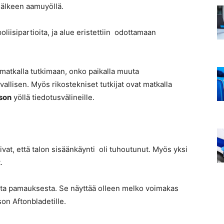
 jälkeen aamuyöllä.
poliisipartioita, ja alue eristettiin odottamaan
atkalla tutkimaan, onko paikalla muuta
vallisen. Myös rikostekniset tutkijat ovat matkalla
son
yöllä tiedotusvälineille.
sivat, että talon sisäänkäynti oli tuhoutunut. Myös yksi
.
asta pamauksesta. Se näyttää olleen melko voimakas
son Aftonbladetille.