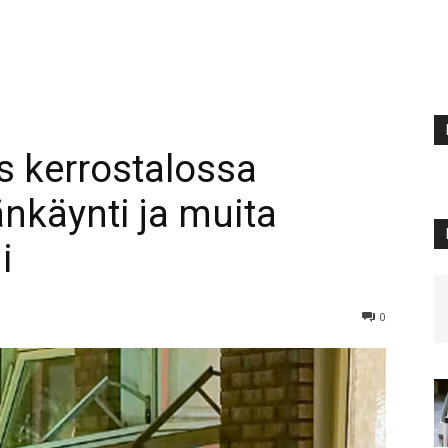
s kerrostalossa
nkäynti ja muita
i
0