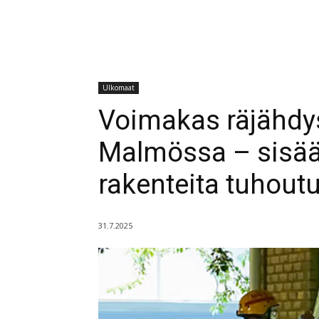
Ulkomaat
Voimakas räjähdy
Malmössa – sisää
rakenteita tuhoutu
31.7.2025