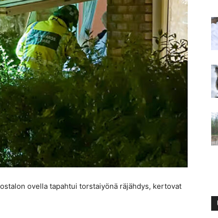
stalon ovella tapahtui torstaiyönä räjähdys, kertovat