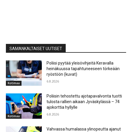
SAMANKALTAISET UUTISET
Poliisi pyytää yleisövihjeitä Keravalla
heinäkuussa tapahtuneeseen törkeään
ryöstöön (kuvat)
6.8.2026
Kotimaa
Poliisin tehostettu ajotapavalvonta tuotti
tulosta rallien aikaan Jyväskylässä – 74
ajokorttia hyllylle
6.8.2026
Kotimaa
Vahvassa humalassa ylinopeutta ajanut