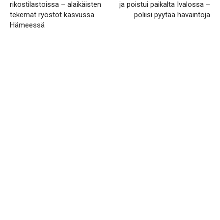
rikostilastoissa – alaikäisten
ja poistui paikalta Ivalossa –
tekemät ryöstöt kasvussa
poliisi pyytää havaintoja
Hämeessä