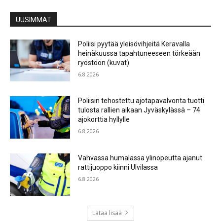
UUSIMMAT
Poliisi pyytää yleisövihjeitä Keravalla
heinäkuussa tapahtuneeseen törkeään
ryöstöön (kuvat)
6.8.2026
Poliisin tehostettu ajotapavalvonta tuotti
tulosta rallien aikaan Jyväskylässä – 74
ajokorttia hyllylle
6.8.2026
Vahvassa humalassa ylinopeutta ajanut
rattijuoppo kiinni Ulvilassa
6.8.2026
Lataa lisää