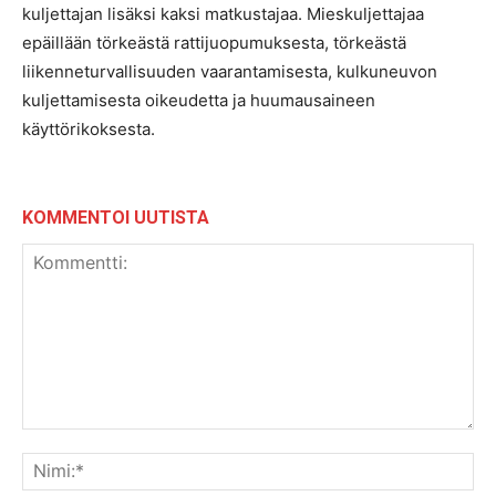
kuljettajan lisäksi kaksi matkustajaa. Mieskuljettajaa
epäillään törkeästä rattijuopumuksesta, törkeästä
liikenneturvallisuuden vaarantamisesta, kulkuneuvon
kuljettamisesta oikeudetta ja huumausaineen
käyttörikoksesta.
KOMMENTOI UUTISTA
Kommentti:
Nim