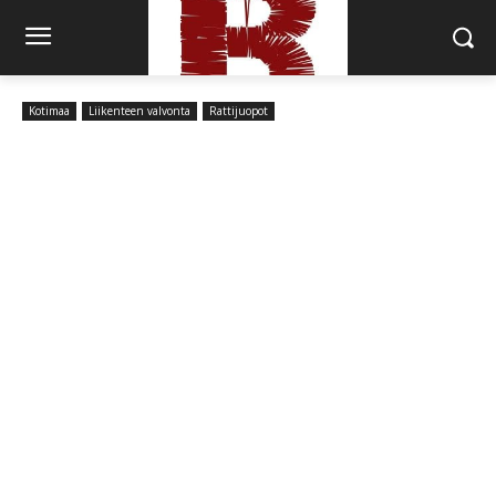
Kotimaa
Liikenteen valvonta
Rattijuopot