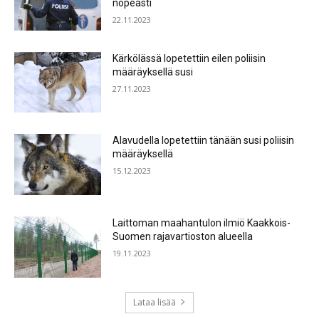
nopeasti
22.11.2023
Kärkölässä lopetettiin eilen poliisin
määräyksellä susi
27.11.2023
Alavudella lopetettiin tänään susi poliisin
määräyksellä
15.12.2023
Laittoman maahantulon ilmiö Kaakkois-
Suomen rajavartioston alueella
19.11.2023
Lataa lisää