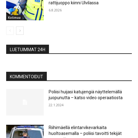
rattijuoppo kiinni Ulvilassa
6.8.2026
Kotimaa
LUETUIMMAT 24H
KOMMENTOIDUT
Poliisi huijasi katujengiä näyttelemällä
juopunutta – katso video operaatiosta
22.1.2024
Riihimäellä elintarvikevarkaita
huoltoasemalla – poliisi tavoitti tekijät