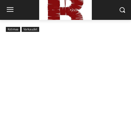
Kotimaa
Varkaudet