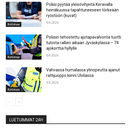
Poliisi pyytää yleisövihjeitä Keravalla
heinäkuussa tapahtuneeseen törkeään
ryöstöön (kuvat)
6.8.2026
Kotimaa
Poliisin tehostettu ajotapavalvonta tuotti
tulosta rallien aikaan Jyväskylässä – 74
ajokorttia hyllylle
6.8.2026
Kotimaa
Vahvassa humalassa ylinopeutta ajanut
rattijuoppo kiinni Ulvilassa
6.8.2026
Kotimaa
LUETUIMMAT 24H