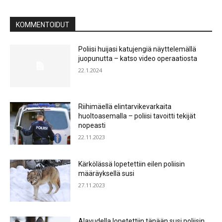
KOMMENTOIDUT
Poliisi huijasi katujengiä näyttelemällä
juopunutta – katso video operaatiosta
22.1.2024
Riihimäellä elintarvikevarkaita
huoltoasemalla – poliisi tavoitti tekijät
nopeasti
22.11.2023
Kärkölässä lopetettiin eilen poliisin
määräyksellä susi
27.11.2023
Alavudella lopetettiin tänään susi poliisin