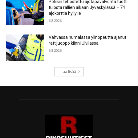
Poliisin tehostettu ajotapavalvonta tuotti
tulosta rallien aikaan Jyväskylässä – 74
ajokorttia hyllylle
6.8.2026
Vahvassa humalassa ylinopeutta ajanut
rattijuoppo kiinni Ulvilassa
6.8.2026
Lataa lisää