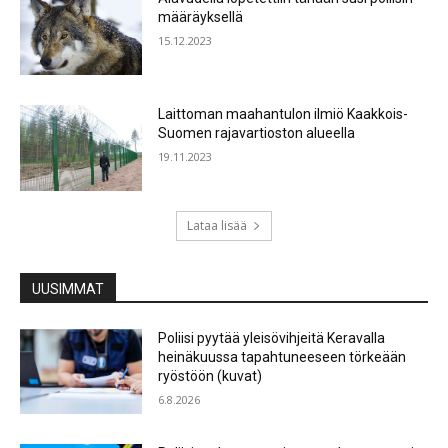
määräyksellä
15.12.2023
Laittoman maahantulon ilmiö Kaakkois-
Suomen rajavartioston alueella
19.11.2023
Lataa lisää
UUSIMMAT
Poliisi pyytää yleisövihjeitä Keravalla
heinäkuussa tapahtuneeseen törkeään
ryöstöön (kuvat)
6.8.2026